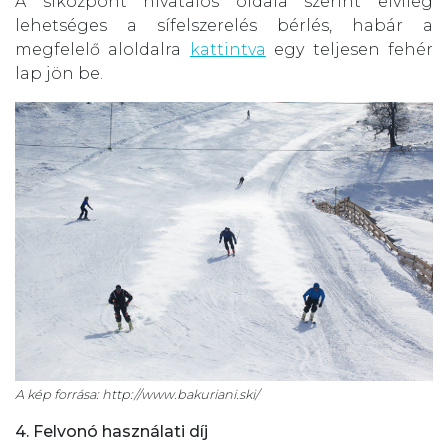
A síközpont hivatalos oldala szerint elvileg
lehetséges a sífelszerelés bérlés, habár a
megfelelő aloldalra
kattintva
egy teljesen fehér
lap jön be.
A kép forrása: http://www.bakuriani.ski/
4. Felvonó használati díj