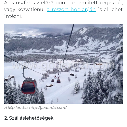
A transzfert az előző pontban említett cégeknél,
vagy közvetlenül
a reszort honlapján
is el lehet
intézni.
A kép forrása: http://goderdzi.com/
2. Szálláslehetőségek