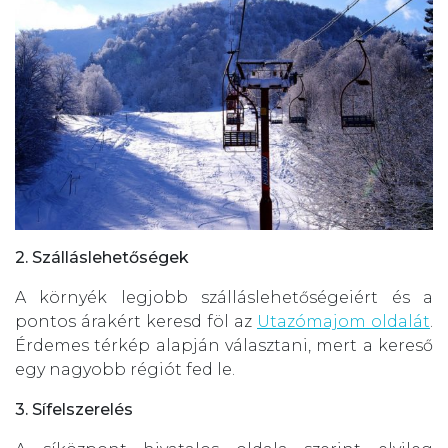
2. Szálláslehetőségek
A környék legjobb szálláslehetőségeiért és a
pontos árakért keresd föl az
Utazómajom oldalát
.
Érdemes térkép alapján választani, mert a kereső
egy nagyobb régiót fed le.
3. Sífelszerelés