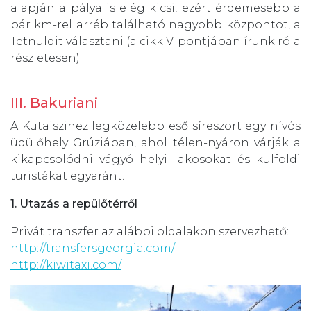
alapján a pálya is elég kicsi, ezért érdemesebb a
pár km-rel arréb található nagyobb központot, a
Tetnuldit választani (a cikk V. pontjában írunk róla
részletesen).
III. Bakuriani
A Kutaiszihez legközelebb eső síreszort egy nívós
üdülőhely Grúziában, ahol télen-nyáron várják a
kikapcsolódni vágyó helyi lakosokat és külföldi
turistákat egyaránt.
1. Utazás a repülőtérről
Privát transzfer az alábbi oldalakon szervezhető:
http://transfersgeorgia.com/
http://kiwitaxi.com/