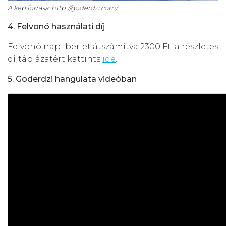
A kép forrása: http://goderdzi.com/
4. Felvonó használati díj
Felvonó napi bérlet átszámítva 2300 Ft, a részletes
díjtáblázatért kattints
ide
.
5. Goderdzi hangulata videóban