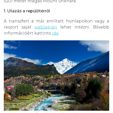
5201 méter magas Mount Shkhara.
1. Utazás a repülőtérről
A transzfert a már említett honlapokon vagy a
reszort saját
weblapján
lehet intézni. Bővebb
információért kattints
ide
.