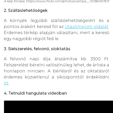
A kép forrása: https://www.flickr.com/photos/vampa__/5138416767/
2. Szálláslehetőségek
A környék legjobb szálláslehetőségeiért és a
pontos árakért keresd föl az
Utazómajom oldalát
.
Érdemes térkép alapján választani, mert a kereső
egy nagyobb régiót fed le.
3. Síelszerelés, felvonó, síoktatás
A felvonó napi díja átszámítva kb. 3300 Ft.
Felszerelést bérelni valószínűleg lehet, de árlista a
honlapon nincsen. A bérlésről és az oktatásról
érdemes közvetlenül a síközponttól érdeklődni
itt
.
4. Tetnuldi hangulata videóban