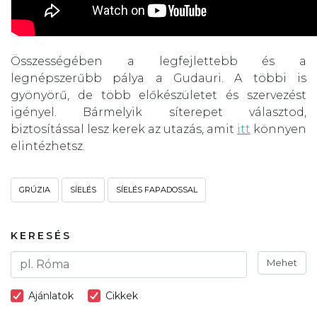
Összességében a legfejlettebb és a
legnépszerűbb pálya a Gudauri. A többi is
gyönyörű, de több előkészületet és szervezést
igényel. Bármelyik síterepet választod,
biztosítással lesz kerek az utazás, amit
itt
könnyen
elintézhetsz.
GRÚZIA
SÍELÉS
SÍELÉS FAPADOSSAL
KERESÉS
Mehet
Ajánlatok
Cikkek