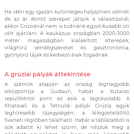
Ha idén egy igazán különleges helyszínen síelnél,
de az ár döntő szerepet játszik a választásnál,
akkor Grúziánál nem is tudnánk egzotikusabb úti
célt ajánlani. A kaukázusi országban 2000-3000
méter magasságban kialakított síterepek,
világhírű vendégszeretet és gasztronómia,
gyönyörű tájak és kedvező árak fogadnak.
A grúziai pályák áttekintése
A számok alapján az ország legnagyobb
síközpontja a Gudauri, habár a Kutaiszi
repülőtértől pont ez esik a legtávolabb. A
Khatsvali és a Tetnuldi pályái Grúzia egyik
leghíresebb tájegységén, a lélegzetelállító
Svaneti régióban található. Habár a táblázatból is
sok adatot ki lehet szűrni, de nézzük meg a