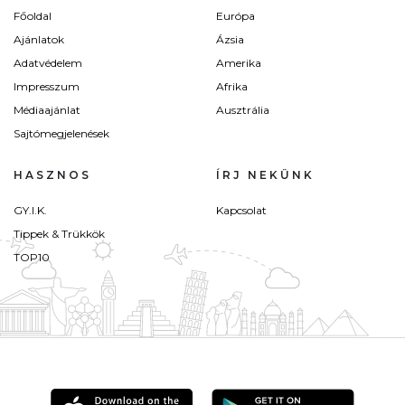
Főoldal
Európa
Ajánlatok
Ázsia
Adatvédelem
Amerika
Impresszum
Afrika
Médiaajánlat
Ausztrália
Sajtómegjelenések
HASZNOS
ÍRJ NEKÜNK
GY.I.K.
Kapcsolat
Tippek & Trükkök
TOP10