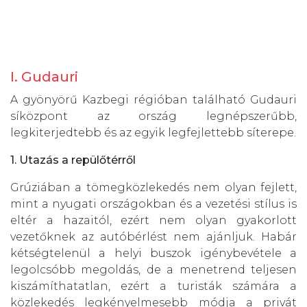
I. Gudauri
A gyönyörű Kazbegi régióban található Gudauri
síközpont az ország legnépszerűbb,
legkiterjedtebb és az egyik legfejlettebb síterepe.
1. Utazás a repülőtérről
Grúziában a tömegközlekedés nem olyan fejlett,
mint a nyugati országokban és a vezetési stílus is
eltér a hazaitól, ezért nem olyan gyakorlott
vezetőknek az autóbérlést nem ajánljuk. Habár
kétségtelenül a helyi buszok igénybevétele a
legolcsóbb megoldás, de a menetrend teljesen
kiszámíthatatlan, ezért a turisták számára a
közlekedés legkényelmesebb módja a privát