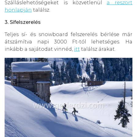
Szálláslehetőségeket is közvetlenül
a reszort
honlapján
találsz.
3. Sífelszerelés
Teljes sí- és snowboard felszerelés bérlése már
átszámítva napi 3000 Ft-tól lehetséges. Ha
inkább a sajátodat vinnéd,
itt
találsz árakat.