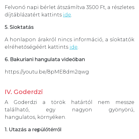
Felvonó napi bérlet átszámítva 3500 Ft, a részletes
díjtáblázatért kattints
ide
.
5. Síoktatás
A honlapon árakról nincs információ, a síoktatók
elréhetőségéért kattints
ide
.
6. Bakuriani hangulata videóban
https://youtu.be/8pME8dm2qwg
IV. Goderdzi
A Goderdzi a török határtól nem messze
található, egy nagyon gyönyörű,
hangulatos, környéken.
1. Utazás a repülőtérről