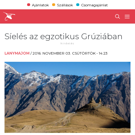
Ajánlatok
Szállások
Csomagajánlat
Síelés az egzotikus Grúziában
LANYMAJOM
/
2016. NOVEMBER 03. CSÜTÖRTÖK - 14:23