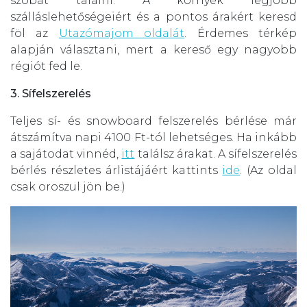
szobát találni. A környék legjobb
szálláslehetőségeiért és a pontos árakért keresd
föl az
Utazómajom oldalát
. Érdemes térkép
alapján választani, mert a kereső egy nagyobb
régiót fed le.
3. Sífelszerelés
Teljes sí- és snowboard felszerelés bérlése már
átszámítva napi 4100 Ft-tól lehetséges. Ha inkább
a sajátodat vinnéd,
itt
találsz árakat. A sífelszerelés
bérlés részletes árlistájáért kattints
ide
. (Az oldal
csak oroszul jön be.)