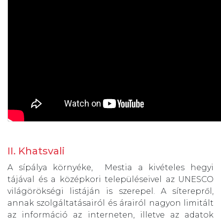
II. Khatsvali
A sípálya környéke, Mestia a kivételes hegyi
tájával és a középkori településeivel az UNESCO
világörökségi listáján is szerepel. A síterepről,
annak szolgáltatásairól és árairól nagyon limitált
az információ az interneten, illetve az adatok