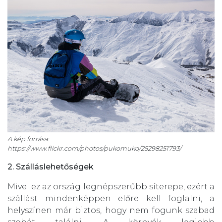
A kép forrása:
https://www.flickr.com/photos/pukomuko/25298251793/
2. Szálláslehetőségek
Mivel ez az ország legnépszerűbb síterepe, ezért a
szállást mindenképpen előre kell foglalni, a
helyszínen már biztos, hogy nem fogunk szabad