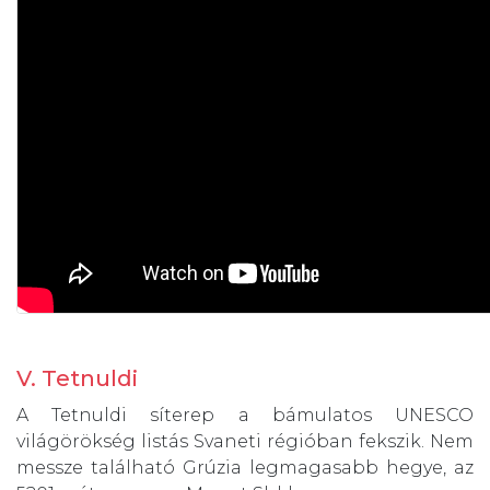
V. Tetnuldi
A Tetnuldi síterep a bámulatos UNESCO
világörökség listás Svaneti régióban fekszik. Nem
messze található Grúzia legmagasabb hegye, az