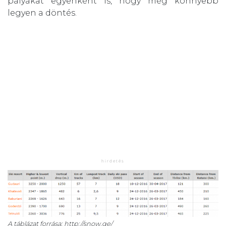
pályákat egyenként is, hogy még könnyebb
legyen a döntés.
A táblázat forrása: http://snow.ge/