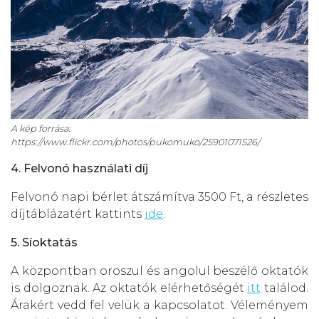
A kép forrása:
https://www.flickr.com/photos/pukomuko/25901071526/
4. Felvonó használati díj
Felvonó napi bérlet átszámítva 3500 Ft, a részletes
díjtáblázatért kattints
ide
.
5. Síoktatás
A központban oroszul és angolul beszélő oktatók
is dolgoznak. Az oktatók elérhetőségét
itt
találod.
Árakért vedd fel velük a kapcsolatot. Véleményem