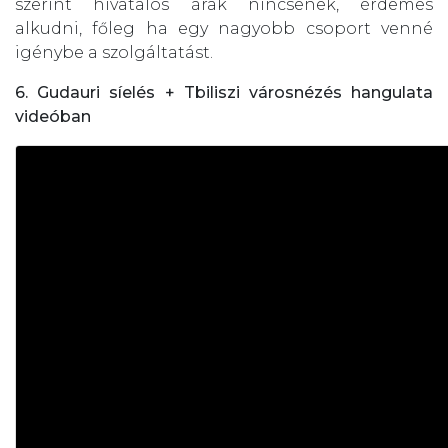
szerint hivatalos árak nincsenek, érdemes
alkudni, főleg ha egy nagyobb csoport venné
igénybe a szolgáltatást.
6. Gudauri síelés + Tbiliszi városnézés hangulata
videóban