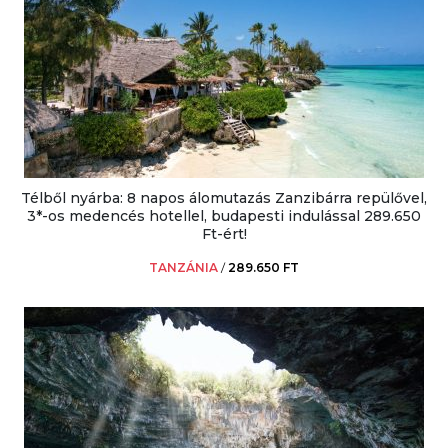
Télből nyárba: 8 napos álomutazás Zanzibárra repülővel,
3*-os medencés hotellel, budapesti indulással 289.650
Ft-ért!
TANZÁNIA
/
289.650 FT