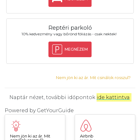
Reptéri parkoló
10% kedvezmény vagy bőrönd fóliázás - csak nektek!
MEGNÉZEM
Nem jön ki az ár. Mit csinálok rosszul?
Naptár nézet, további időpontok
ide kattintva
.
Powered by
GetYourGuide
Nem jön ki az ár. Mit
Airbnb