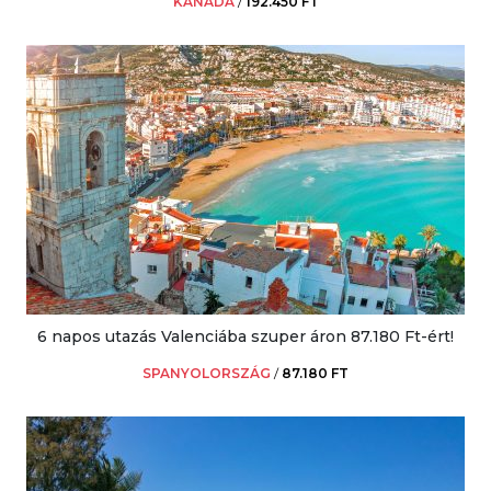
KANADA
/
192.450 FT
6 napos utazás Valenciába szuper áron 87.180 Ft-ért!
SPANYOLORSZÁG
/
87.180 FT