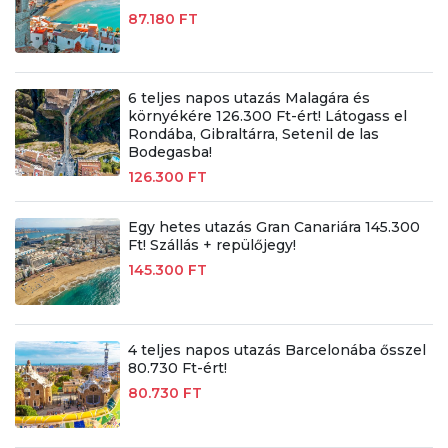
87.180 FT
6 teljes napos utazás Malagára és
környékére 126.300 Ft-ért! Látogass el
Rondába, Gibraltárra, Setenil de las
Bodegasba!
126.300 FT
Egy hetes utazás Gran Canariára 145.300
Ft! Szállás + repülőjegy!
145.300 FT
4 teljes napos utazás Barcelonába ősszel
80.730 Ft-ért!
80.730 FT