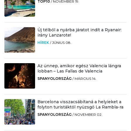
TOP10
/
NOVEMBER 19.
Új télből a nyárba járatot indít a Ryanair:
irány Lanzarote!
HÍREK
/
JÚNIUS 08.
Az ünnep, amikor egész Valencia lángra
lobban – Las Fallas de Valencia
SPANYOLORSZÁG
/
MÁRCIUS 14.
Barcelona visszacsábítaná a helyieket a
folyton turistáktól nyüzsgő La Rambla-ra
SPANYOLORSZÁG
/
NOVEMBER 02.