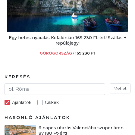
Egy hetes nyaralás Kefalónián 169.230 Ft-ért! Szállás +
repülőjegy!
GÖRÖGORSZÁG
/
169.230 FT
KERESÉS
Mehet
Ajánlatok
Cikkek
HASONLÓ AJÁNLATOK
6 napos utazás Valenciába szuper áron
87.180 Ft-ért!