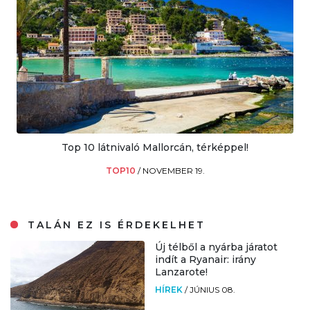
Top 10 látnivaló Mallorcán, térképpel!
TOP10
/
NOVEMBER 19.
TALÁN EZ IS ÉRDEKELHET
Új télből a nyárba járatot
indít a Ryanair: irány
Lanzarote!
HÍREK
/
JÚNIUS 08.