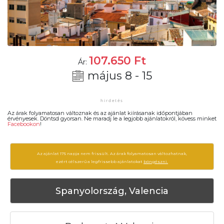
107.650
Ft
Ár:
május 8 - 15
Az árak folyamatosan változnak és az ajánlat kiírásanak időpontjában
érvényesek. Döntsd gyorsan. Ne maradj le a legjobb ajánlatokról, kövess minket
Facebookon
!
Az ajánlat 175 napja nem frissült. Az árak folyamatosan változhatnak,
ezért célszerű a legfrissebb ajánlatokat
böngészni.
Spanyolország, Valencia