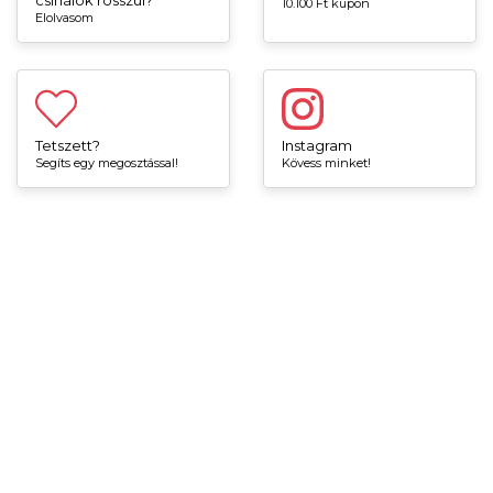
csinálok rosszul?
10.100 Ft kupon
Elolvasom
Tetszett?
Instagram
Segíts egy megosztással!
Kövess minket!