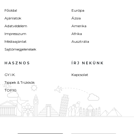
Főoldal
Európa
Ajánlatok
Ázsia
Adatvédelem
Amerika
Impresszum
Afrika
Médiaajánlat
Ausztrália
Sajtómegjelenések
HASZNOS
ÍRJ NEKÜNK
GY.I.K.
Kapcsolat
Tippek & Trükkök
TOP10