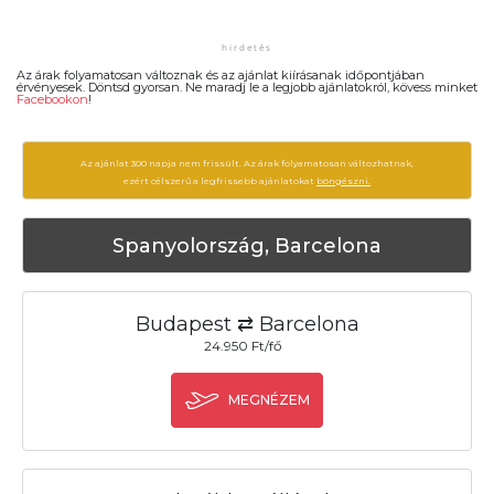
Az árak folyamatosan változnak és az ajánlat kiírásanak időpontjában
érvényesek. Döntsd gyorsan. Ne maradj le a legjobb ajánlatokról, kövess minket
Facebookon
!
Az ajánlat 300 napja nem frissült. Az árak folyamatosan változhatnak,
ezért célszerű a legfrissebb ajánlatokat
böngészni.
Spanyolország, Barcelona
Budapest ⇄ Barcelona
24.950 Ft/fő
MEGNÉZEM