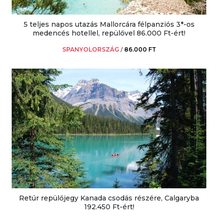
5 teljes napos utazás Mallorcára félpanziós 3*-os
medencés hotellel, repülővel 86.000 Ft-ért!
SPANYOLORSZÁG
/
86.000 FT
Retúr repülőjegy Kanada csodás részére, Calgaryba
192.450 Ft-ért!