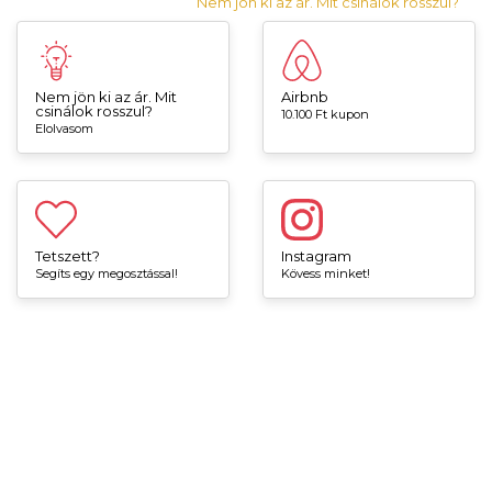
Nem jön ki az ár. Mit csinálok rosszul?
Nem jön ki az ár. Mit
Airbnb
csinálok rosszul?
10.100 Ft kupon
Elolvasom
Tetszett?
Instagram
Segíts egy megosztással!
Kövess minket!