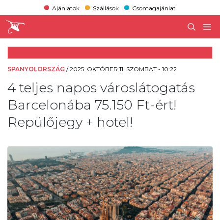
Ajánlatok
Szállások
Csomagajánlat
SPANYOLORSZÁG
/
2025. OKTÓBER 11. SZOMBAT - 10:22
4 teljes napos városlátogatás
Barcelonába 75.150 Ft-ért!
Repülőjegy + hotel!