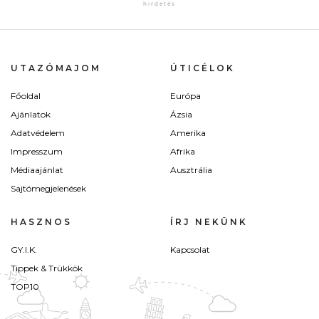
UTAZÓMAJOM
ÚTICÉLOK
Főoldal
Európa
Ajánlatok
Ázsia
Adatvédelem
Amerika
Impresszum
Afrika
Médiaajánlat
Ausztrália
Sajtómegjelenések
HASZNOS
ÍRJ NEKÜNK
GY.I.K.
Kapcsolat
Tippek & Trükkök
TOP10