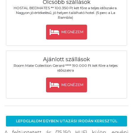
Olcsóbb szállások
HOSTAL BEDMATES ** 100.350 Ft két főre a teljes időszakra.
Nagyon jó értékelésű, jó helyen található hotel. (5 perc a La
Rambla)
MEGNÉZEM
Ajánlott szállások
Room Mate Collection Gerard **** 190.000 Ft két főre a teljes
időszakra
MEGNÉZEM
LEFOGLALOM EGYBEN UTAZÁSI IRODÁN KERESZTÜL
A feltüntetett ár (75.150 HUF) külön, egyéni