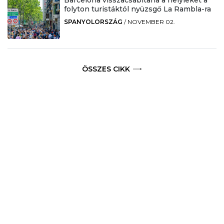
Barcelona visszacsábítaná a helyieket a
folyton turistáktól nyüzsgő La Rambla-ra
SPANYOLORSZÁG
/
NOVEMBER 02.
ÖSSZES CIKK