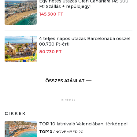
Egy hetes utazás Gran Canariára 145.300
Ft! Szállás + repülőjegy!
145.300 FT
4 teljes napos utazás Barcelonába ősszel
80.730 Ft-ért!
80.730 FT
ÖSSZES AJÁNLAT
CIKKEK
TOP 10 látnivaló Valenciában, térképpel
TOP10
/
NOVEMBER 20.