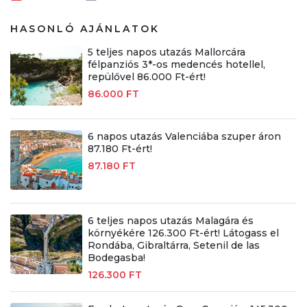
HASONLÓ AJÁNLATOK
5 teljes napos utazás Mallorcára
félpanziós 3*-os medencés hotellel,
repülővel 86.000 Ft-ért!
86.000 FT
6 napos utazás Valenciába szuper áron
87.180 Ft-ért!
87.180 FT
6 teljes napos utazás Malagára és
környékére 126.300 Ft-ért! Látogass el
Rondába, Gibraltárra, Setenil de las
Bodegasba!
126.300 FT