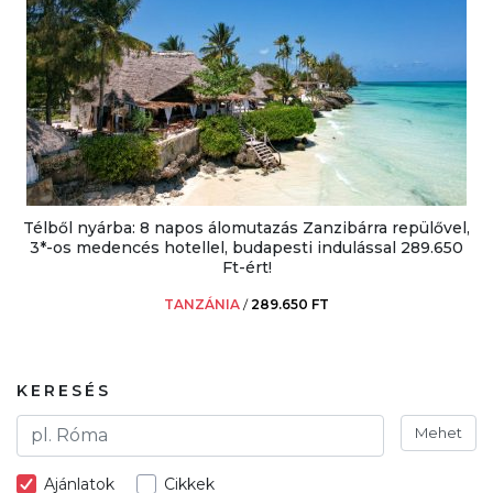
Télből nyárba: 8 napos álomutazás Zanzibárra repülővel,
3*-os medencés hotellel, budapesti indulással 289.650
Ft-ért!
TANZÁNIA
/
289.650 FT
KERESÉS
Mehet
Ajánlatok
Cikkek