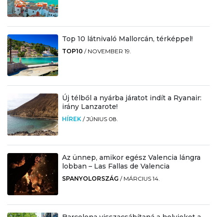
Top 10 látnivaló Mallorcán, térképpel!
TOP10
/
NOVEMBER 19.
Új télből a nyárba járatot indít a Ryanair:
irány Lanzarote!
HÍREK
/
JÚNIUS 08.
Az ünnep, amikor egész Valencia lángra
lobban – Las Fallas de Valencia
SPANYOLORSZÁG
/
MÁRCIUS 14.