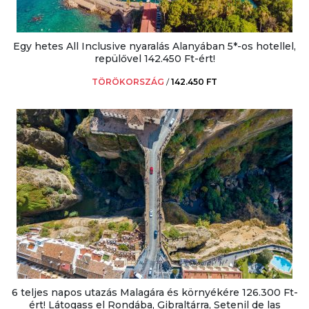
Egy hetes All Inclusive nyaralás Alanyában 5*-os hotellel,
repülővel 142.450 Ft-ért!
TÖRÖKORSZÁG
/
142.450 FT
6 teljes napos utazás Malagára és környékére 126.300 Ft-
ért! Látogass el Rondába, Gibraltárra, Setenil de las