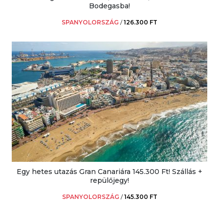
Bodegasba!
SPANYOLORSZÁG
/
126.300 FT
Egy hetes utazás Gran Canariára 145.300 Ft! Szállás +
repülőjegy!
SPANYOLORSZÁG
/
145.300 FT