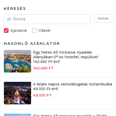
KERESÉS
Mehet
Ajánlatok
Cikkek
HASONLÓ AJÁNLATOK
Egy hetes All Inclusive nyaralás
Alanyában 5*-os hotellel, repülővel
142.450 Ft-ért!
142.450 FT
4 teljes napos városlátogatás Isztambulba
49.100 Ft-ért!
49.100 FT
Egy hetes All Inclusive nyaralás a Török