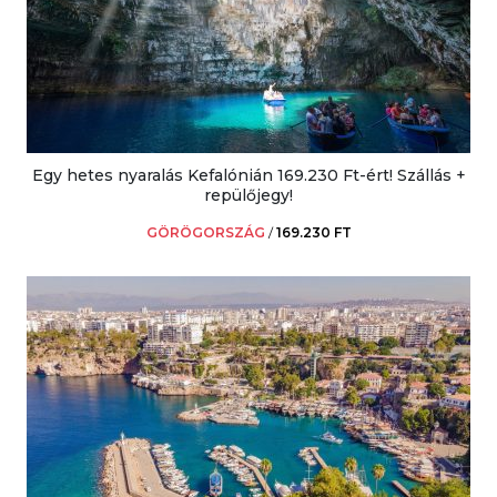
Egy hetes nyaralás Kefalónián 169.230 Ft-ért! Szállás +
repülőjegy!
GÖRÖGORSZÁG
/
169.230 FT