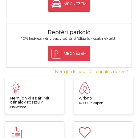
MEGNÉZEM
Reptéri parkoló
10% kedvezmény vagy bőrönd fóliázás - csak nektek!
MEGNÉZEM
Nem jön ki az ár. Mit csinálok rosszul?
Nem jön ki az ár. Mit
Airbnb
csinálok rosszul?
10.100 Ft kupon
Elolvasom