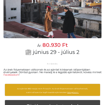
80.930
Ft
Ár:
június 29 - július 2
Az árak folyamatosan változnak és az ajánlat kiírásanak időpontjában
érvényesek. Döntsd gyorsan. Ne maradj le a legjobb ajánlatokról, kövess minket
Facebookon
!
Az ajánlat 850 napja nem frissült. Az árak folyamatosan változhatnak,
ezért célszerű a legfrissebb ajánlatokat
böngészni.