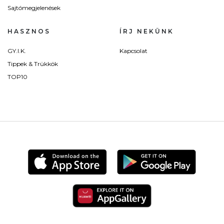
Sajtómegjelenések
HASZNOS
ÍRJ NEKÜNK
GY.I.K.
Kapcsolat
Tippek & Trükkök
TOP10