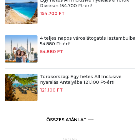
Riviérán 154.700 Ft-ért!
154.700 FT
4 teljes napos városlátogatás Isztambulba
54.880 Ft-ért!
54.880 FT
Törökország: Egy hetes All Inclusive
nyaralás Antalyába 121.100 Ft-ért!
121.100 FT
ÖSSZES AJÁNLAT