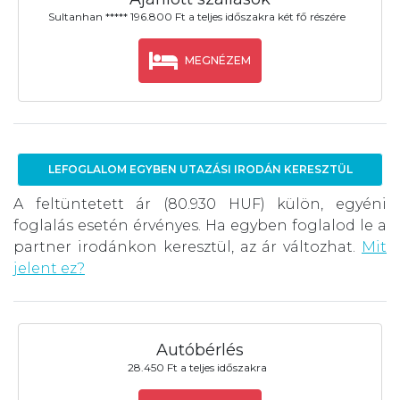
Sultanhan ***** 196.800 Ft a teljes időszakra két fő részére
MEGNÉZEM
LEFOGLALOM EGYBEN UTAZÁSI IRODÁN KERESZTÜL
A feltüntetett ár (80.930 HUF) külön, egyéni
foglalás esetén érvényes. Ha egyben foglalod le a
partner irodánkon keresztül, az ár változhat.
Mit
jelent ez?
Autóbérlés
28.450 Ft a teljes időszakra