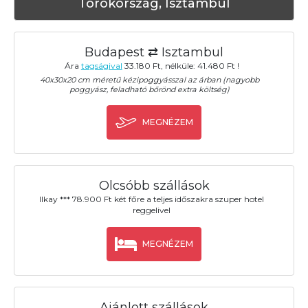
Törökország, Isztambul
Budapest ⇄ Isztambul
Ára
tagságival
33.180 Ft, nélküle: 41.480 Ft !
40x30x20 cm méretű kézipoggyásszal az árban (nagyobb
poggyász, feladható bőrönd extra költség)
MEGNÉZEM
Olcsóbb szállások
Ilkay *** 78.900 Ft két főre a teljes időszakra szuper hotel
reggelivel
MEGNÉZEM
Ajánlott szállások