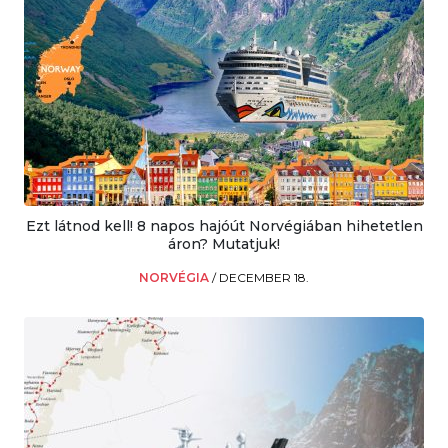
Ezt látnod kell! 8 napos hajóút Norvégiában hihetetlen
áron? Mutatjuk!
NORVÉGIA
/
DECEMBER 18.