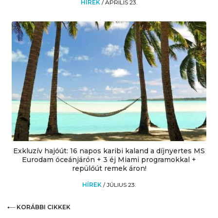
HÍREK
/
ÁPRILIS 23.
Exkluzív hajóút: 16 napos karibi kaland a díjnyertes MS
Eurodam óceánjárón + 3 éj Miami programokkal +
repülőút remek áron!
HÍREK
/
JÚLIUS 23.
KORÁBBI CIKKEK