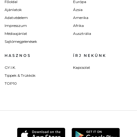
Főoldal
Európa
Ajánlatok
Ázsia
Adatvédelem
Amerika
Impresszum
Afrika
Médiaajánlat
Ausztrália
Sajtómegjelenések
HASZNOS
ÍRJ NEKÜNK
GY.I.K.
Kapcsolat
Tippek & Trükkök
TOP10