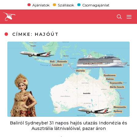
Ajánlatok
Szállások
Csomagajánlat
CÍMKE:
HAJÓÚT
Baliról Sydneybe! 31 napos hajós utazás Indonézia és
Ausztrália látnivalóival, pazar áron