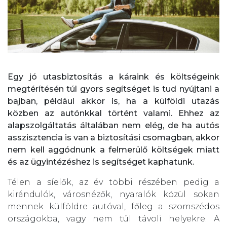
Egy jó utasbiztosítás a káraink és költségeink
megtérítésén túl gyors segítséget is tud nyújtani a
bajban, például akkor is, ha a külföldi utazás
közben az autónkkal történt valami. Ehhez az
alapszolgáltatás általában nem elég, de ha autós
asszisztencia is van a biztosítási csomagban, akkor
nem kell aggódnunk a felmerülő költségek miatt
és az ügyintézéshez is segítséget kaphatunk.
Télen a síelők, az év többi részében pedig a
kirándulók, városnézők, nyaralók közül sokan
mennek külföldre autóval, főleg a szomszédos
országokba, vagy nem túl távoli helyekre. A