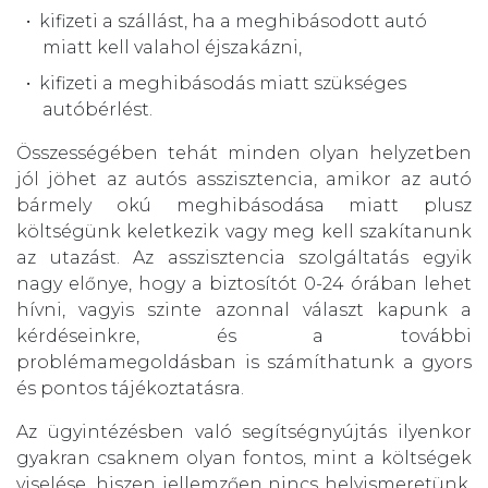
kifizeti a szállást, ha a meghibásodott autó
miatt kell valahol éjszakázni,
kifizeti a meghibásodás miatt szükséges
autóbérlést.
Összességében tehát minden olyan helyzetben
jól jöhet az autós asszisztencia, amikor az autó
bármely okú meghibásodása miatt plusz
költségünk keletkezik vagy meg kell szakítanunk
az utazást. Az asszisztencia szolgáltatás egyik
nagy előnye, hogy a biztosítót 0-24 órában lehet
hívni, vagyis szinte azonnal választ kapunk a
kérdéseinkre, és a további
problémamegoldásban is számíthatunk a gyors
és pontos tájékoztatásra.
Az ügyintézésben való segítségnyújtás ilyenkor
gyakran csaknem olyan fontos, mint a költségek
viselése, hiszen jellemzően nincs helyismeretünk,