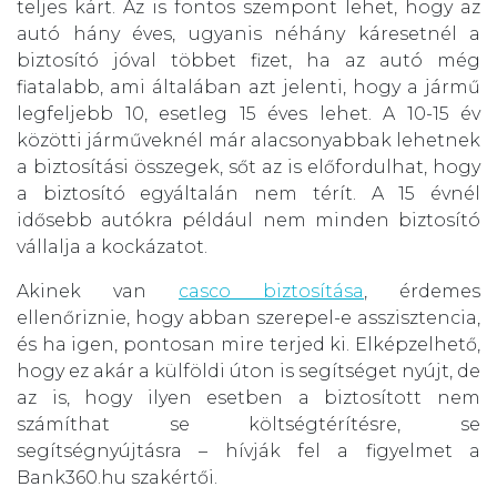
teljes kárt. Az is fontos szempont lehet, hogy az
autó hány éves, ugyanis néhány káresetnél a
biztosító jóval többet fizet, ha az autó még
fiatalabb, ami általában azt jelenti, hogy a jármű
legfeljebb 10, esetleg 15 éves lehet. A 10-15 év
közötti járműveknél már alacsonyabbak lehetnek
a biztosítási összegek, sőt az is előfordulhat, hogy
a biztosító egyáltalán nem térít. A 15 évnél
idősebb autókra például nem minden biztosító
vállalja a kockázatot.
Akinek van
casco biztosítása
, érdemes
ellenőriznie, hogy abban szerepel-e asszisztencia,
és ha igen, pontosan mire terjed ki. Elképzelhető,
hogy ez akár a külföldi úton is segítséget nyújt, de
az is, hogy ilyen esetben a biztosított nem
számíthat se költségtérítésre, se
segítségnyújtásra – hívják fel a figyelmet a
Bank360.hu szakértői.