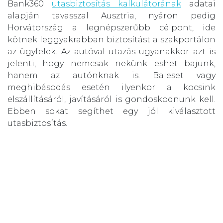
Bank360
utasbiztosítás kalkulátorának
adatai
alapján tavasszal Ausztria, nyáron pedig
Horvátország a legnépszerűbb célpont, ide
kötnek leggyakrabban biztosítást a szakportálon
az ügyfelek. Az autóval utazás ugyanakkor azt is
jelenti, hogy nemcsak nekünk eshet bajunk,
hanem az autónknak is. Baleset vagy
meghibásodás esetén ilyenkor a kocsink
elszállításáról, javításáról is gondoskodnunk kell.
Ebben sokat segíthet egy jól kiválasztott
utasbiztosítás.