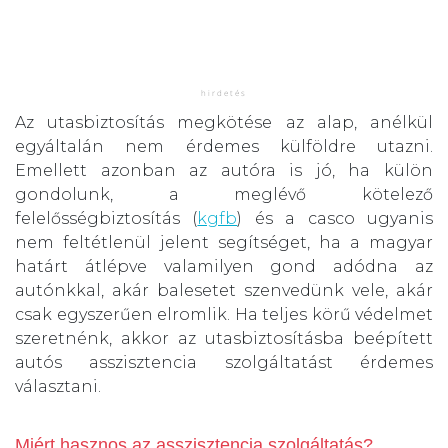
Az utasbiztosítás megkötése az alap, anélkül
egyáltalán nem érdemes külföldre utazni.
Emellett azonban az autóra is jó, ha külön
gondolunk, a meglévő kötelező
felelősségbiztosítás (
kgfb
) és a casco ugyanis
nem feltétlenül jelent segítséget, ha a magyar
határt átlépve valamilyen gond adódna az
autónkkal, akár balesetet szenvedünk vele, akár
csak egyszerűen elromlik. Ha teljes körű védelmet
szeretnénk, akkor az utasbiztosításba beépített
autós asszisztencia szolgáltatást érdemes
választani.
Miért hasznos az asszisztencia szolgáltatás?