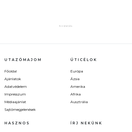
UTAZÓMAJOM
ÚTICÉLOK
Főoldal
Európa
Ajánlatok
Ázsia
Adatvédelem
Amerika
Impresszum
Afrika
Médiaajánlat
Ausztrália
Sajtómegjelenések
HASZNOS
ÍRJ NEKÜNK