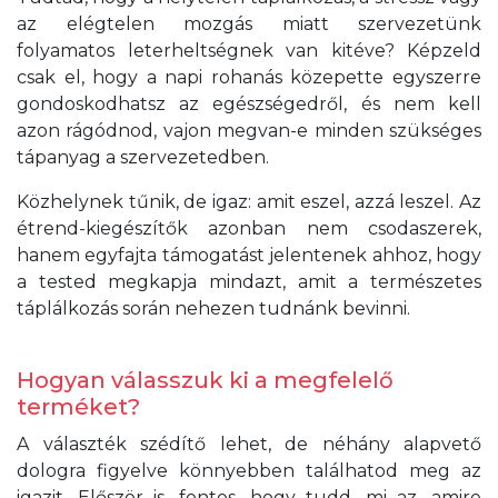
az elégtelen mozgás miatt szervezetünk
folyamatos leterheltségnek van kitéve? Képzeld
csak el, hogy a napi rohanás közepette egyszerre
gondoskodhatsz az egészségedről, és nem kell
azon rágódnod, vajon megvan-e minden szükséges
tápanyag a szervezetedben.
Közhelynek tűnik, de igaz: amit eszel, azzá leszel. Az
étrend-kiegészítők azonban nem csodaszerek,
hanem egyfajta támogatást jelentenek ahhoz, hogy
a tested megkapja mindazt, amit a természetes
táplálkozás során nehezen tudnánk bevinni.
Hogyan válasszuk ki a megfelelő
terméket?
A választék szédítő lehet, de néhány alapvető
dologra figyelve könnyebben találhatod meg az
igazit. Először is, fontos, hogy tudd, mi az, amire