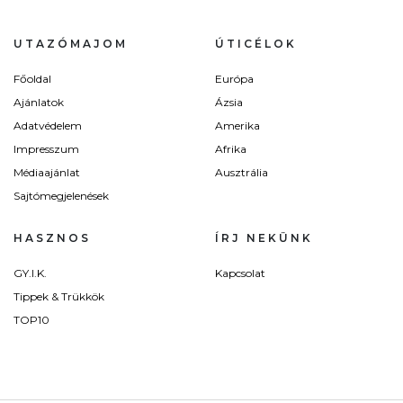
UTAZÓMAJOM
ÚTICÉLOK
Főoldal
Európa
Ajánlatok
Ázsia
Adatvédelem
Amerika
Impresszum
Afrika
Médiaajánlat
Ausztrália
Sajtómegjelenések
HASZNOS
ÍRJ NEKÜNK
GY.I.K.
Kapcsolat
Tippek & Trükkök
TOP10