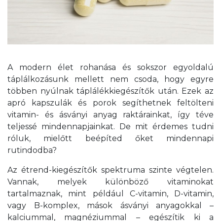
A modern élet rohanása és sokszor egyoldalú
táplálkozásunk mellett nem csoda, hogy egyre
többen nyúlnak táplálékkiegészítők után. Ezek az
apró kapszulák és porok segíthetnek feltölteni
vitamin- és ásványi anyag raktárainkat, így téve
teljessé mindennapjainkat. De mit érdemes tudni
róluk, mielőtt beépíted őket mindennapi
rutindodba?
Az étrend-kiegészítők spektruma szinte végtelen.
Vannak, melyek különböző vitaminokat
tartalmaznak, mint például C-vitamin, D-vitamin,
vagy B-komplex, mások ásványi anyagokkal –
kalciummal, magnéziummal – egészítik ki a