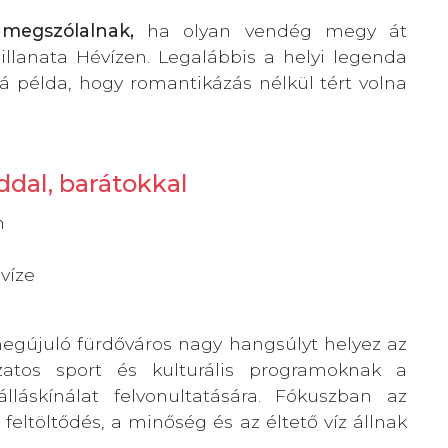
megszólalnak,
ha olyan vendég megy át
illanata Hévízen. Legalábbis a helyi legenda
á példa, hogy romantikázás nélkül tért volna
ddal, barátokkal
n
víze
megújuló fürdőváros nagy hangsúlyt helyez az
ozatos sport és kulturális programoknak a
lláskínálat felvonultatására. Fókuszban az
eltöltődés, a minőség és az éltető víz állnak