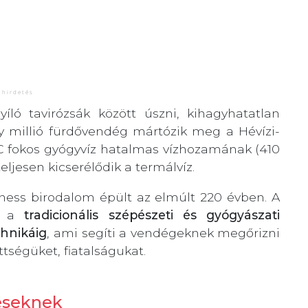
íló tavirózsák között úszni, kihagyhatatlan
y millió fürdővendég mártózik meg a Hévízi-
C fokos gyógyvíz hatalmas vízhozamának (410
ljesen kicserélődik a termálvíz.
lness birodalom épült az elmúlt 220 évben. A
tó a
tradicionális szépészeti és gyógyászati
chnikáig
, ami segíti a vendégeknek megőrizni
tségüket, fiatalságukat.
teseknek