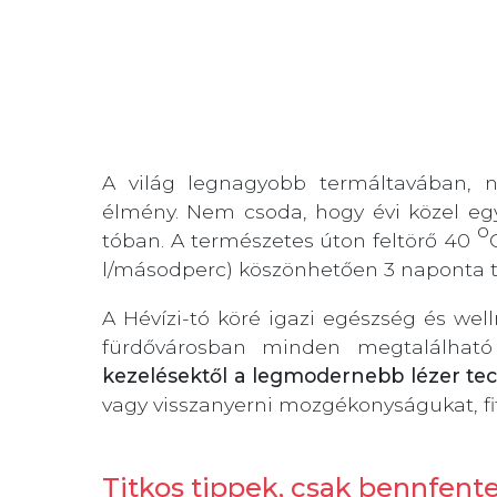
A világ legnagyobb termáltavában, ny
élmény. Nem csoda, hogy évi közel eg
o
tóban. A természetes úton feltörő 40
l/másodperc) köszönhetően 3 naponta te
A Hévízi-tó köré igazi egészség és wel
fürdővárosban minden megtalálha
kezelésektől a legmodernebb lézer te
vagy visszanyerni mozgékonyságukat, fit
Titkos tippek, csak bennfen