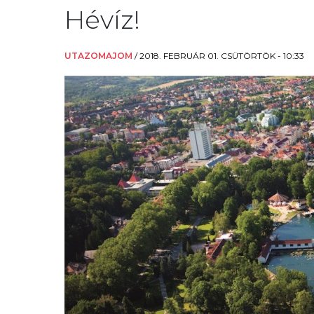
Hévíz!
UTAZOMAJOM
/
2018. FEBRUÁR 01. CSÜTÖRTÖK - 10:33