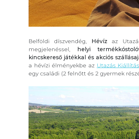
Belföldi díszvendég,
Hévíz
az Utazás 
megjelenéssel,
helyi termékkóstoló
kincskereső játékkal és akciós szállása
a hévízi élményekbe az
Utazás Kiállítá
egy családi (2 felnőtt és 2 gyermek rész