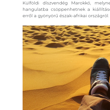
Külföldi díszvendég Marokkó, melyn
hangulatba csöppenhetnek a kiállítás
erről a gyönyörű észak-afrikai országról.