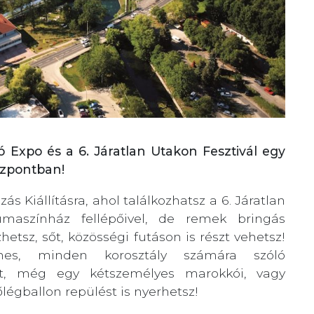
tó Expo és a 6. Járatlan Utakon Fesztivál egy
özpontban!
s Kiállításra, ahol találkozhatsz a 6. Járatlan
umaszínház fellépőivel, de remek bringás
tsz, sőt, közösségi futáson is részt vehetsz!
ínes, minden korosztály számára szóló
 Sőt, még egy kétszemélyes marokkói, vagy
légballon repülést is nyerhetsz!