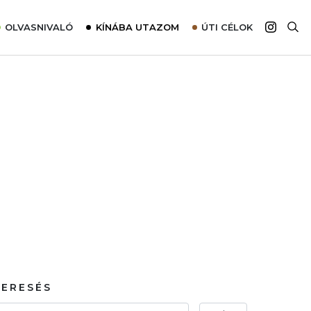
OLVASNIVALÓ
KÍNÁBA UTAZOM
ÚTI CÉLOK
Top 10 látnivalók térképpel
Európa
Tudnivalók az ajánlatok lefoglalásához
Ázsia
Tippek & Trükkök
Amerika
Utazómajom – CitySIM kártya a világutazóknak
Afrika
Interjú
Ausztrália
Élménybeszámolók
Szállodalátogatás
Sajtómegjelenések
KERESÉS