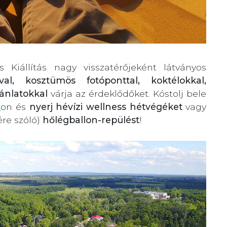
Kiállítás nagy visszatérőjeként látványos
val, kosztümös fotóponttal, koktélokkal,
jánlatokkal
várja az érdeklődőket. Kóstolj bele
s
on és
nyerj hévízi wellness hétvégéket
vagy
ére szóló)
hőlégballon-repülést
!