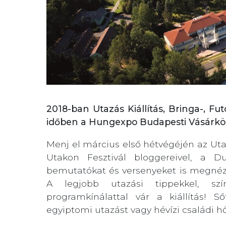
2018-ban Utazás Kiállítás, Bringa-, Fu
időben a Hungexpo Budapesti Vásárk
Menj el március első hétvégéjén az Utazá
Utakon Fesztivál bloggereivel, a D
bemutatókat és versenyeket is megnézhe
A legjobb utazási tippekkel, sz
programkínálattal vár a kiállítás!
egyiptomi utazást vagy hévízi családi hő