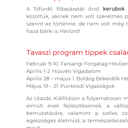
A Tófürdő főbejáratát őrző
kerubok 
közöttük, akinek nem volt szerelmes p
szerint ez történne, de nem volt még r
haza bárki is Hévízről.
Tavaszi program tippek csalá
Február 9-10. Farsangi Forgatag Hévíze
Április 1-2. Húsvéti Vigadalom
Április 28 – május 1. Boldog Békeidők Hé
Május 19 – 21. Pünkösdi Vigasságok
Az Utazás Kiállításon a folyamatosan 
elmúlt évek fejlesztéseinek, a vált
bemutatására, valamint a széles szá
egészséges életmód, a természetközeli f
majd.