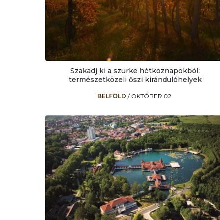
Szakadj ki a szürke hétköznapokból:
természetközeli őszi kirándulóhelyek
BELFÖLD
/
OKTÓBER 02.