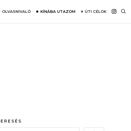
OLVASNIVALÓ
KÍNÁBA UTAZOM
ÚTI CÉLOK
Top 10 látnivalók térképpel
Európa
Tudnivalók az ajánlatok lefoglalásához
Ázsia
Tippek & Trükkök
Amerika
Utazómajom – CitySIM kártya a világutazóknak
Afrika
Interjú
Ausztrália
Élménybeszámolók
Szállodalátogatás
Sajtómegjelenések
KERESÉS