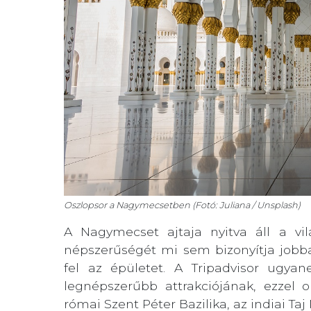
Oszlopsor a Nagymecsetben (Fotó: Juliana / Unsplash)
A Nagymecset ajtaja nyitva áll a vil
népszerűségét mi sem bizonyítja jobba
fel az épületet. A Tripadvisor ugya
legnépszerűbb attrakciójának, ezzel 
római Szent Péter Bazilika, az indiai T