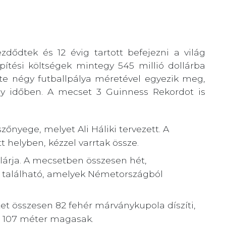
dődtek és 12 évig tartott befejezni a világ
pítési költségek mintegy 545 millió dollárba
ete négy futballpálya méretével egyezik meg,
gy időben. A mecset 3 Guinness Rekordot is
zőnyege, melyet Ali Háliki tervezett. A
t helyben, kézzel varrtak össze.
llárja. A mecsetben összesen hét,
lár található, amelyek Németországból
tet összesen 82 fehér márványkupola díszíti,
g 107 méter magasak.