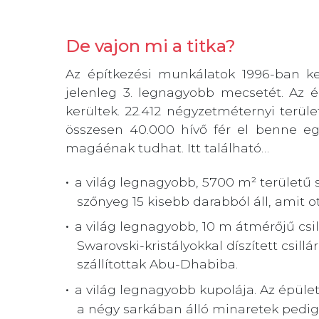
De vajon mi a titka?
Az építkezési munkálatok 1996-ban kez
jelenleg 3. legnagyobb mecsetét. Az é
kerültek. 22.412 négyzetméternyi terül
összesen 40.000 hívő fér el benne e
magáénak tudhat. Itt található…
a világ legnagyobb, 5700 m² területű s
szőnyeg 15 kisebb darabból áll, amit ot
a világ legnagyobb, 10 m átmérőjű csi
Swarovski-kristályokkal díszített csil
szállítottak Abu-Dhabiba.
a világ legnagyobb kupolája. Az épüle
a négy sarkában álló minaretek pedi