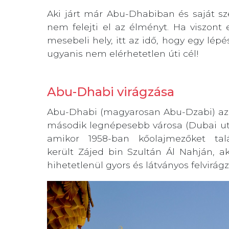
Aki járt már Abu-Dhabiban és saját sz
nem felejti el az élményt. Ha viszont
mesebeli hely, itt az idő, hogy egy lép
ugyanis nem elérhetetlen úti cél!
Abu-Dhabi virágzása
Abu-Dhabi (magyarosan Abu-Dzabi) az 
második legnépesebb városa (Dubai után
amikor 1958-ban kőolajmezőket tal
került Zájed bin Szultán Ál Nahján, 
hihetetlenül gyors és látványos felvirágz