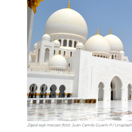
Zájed sejk mecset (fotó: Juan Camilo Guarin P / Unsplash