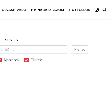
OLVASNIVALÓ
KÍNÁBA UTAZOM
ÚTI CÉLOK
Top 10 látnivalók térképpel
Európa
Tudnivalók az ajánlatok lefoglalásához
Ázsia
Tippek & Trükkök
Amerika
KERESÉS
Utazómajom – CitySIM kártya a világutazóknak
Afrika
Mehet
Interjú
Ausztrália
Ajánlatok
Cikkek
Élménybeszámolók
Szállodalátogatás
Sajtómegjelenések