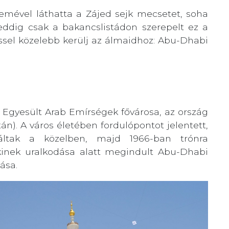
emével láthatta a Zájed sejk mecsetet, soha
 eddig csak a bakancslistádon szerepelt ez a
éssel közelebb kerülj az álmaidhoz: Abu-Dhabi
Egyesült Arab Emírségek fővárosa, az ország
). A város életében fordulópontot jelentett,
áltak a közelben, majd 1966-ban trónra
akinek uralkodása alatt megindult Abu-Dhabi
ása.