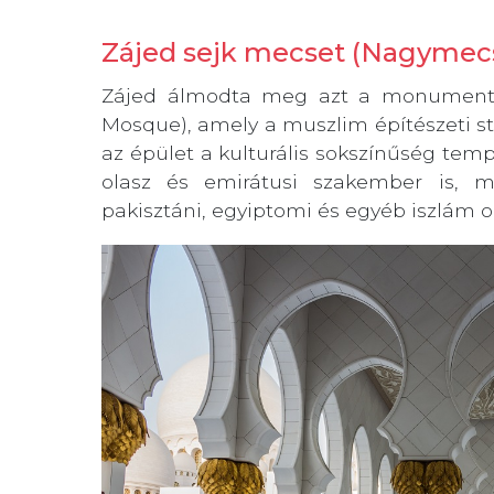
Zájed sejk mecset (Nagymec
Zájed álmodta meg azt a monumentál
Mosque), amely a muszlim építészeti stíl
az épület a kulturális sokszínűség templ
olasz és emirátusi szakember is, mí
pakisztáni, egyiptomi és egyéb iszlám or