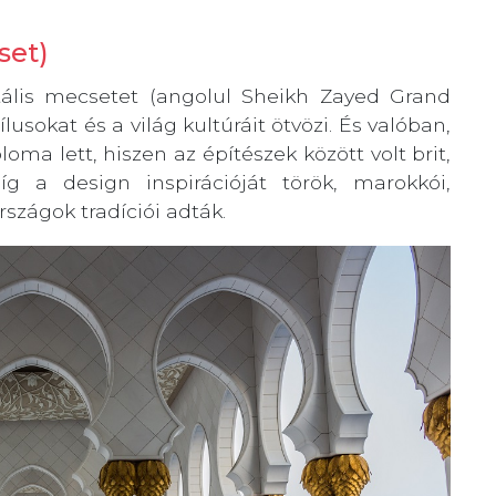
set)
is mecsetet (angolul Sheikh Zayed Grand
usokat és a világ kultúráit ötvözi. És valóban,
oma lett, hiszen az építészek között volt brit,
g a design inspirációját török, marokkói,
szágok tradíciói adták.