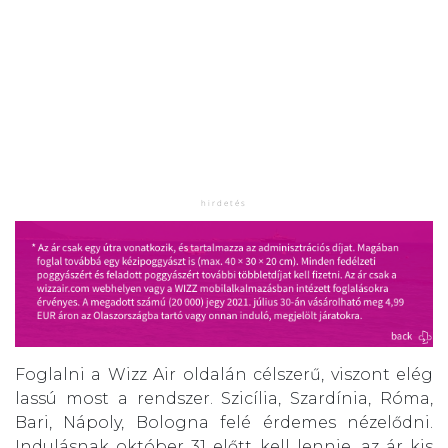
Foglalni a Wizz Air oldalán célszerű, viszont elég
lassú most a rendszer. Szicília, Szardínia, Róma,
Bari, Nápoly, Bologna felé érdemes nézelődni.
Indulásnak október 31 előtt kell lennie, az ár kis