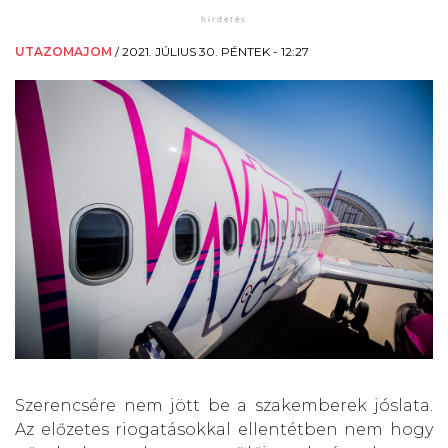
UTAZOMAJOM
/
2021. JÚLIUS 30. PÉNTEK - 12:27
Szerencsére nem jött be a szakemberek jóslata.
Az előzetes riogatásokkal ellentétben nem hogy