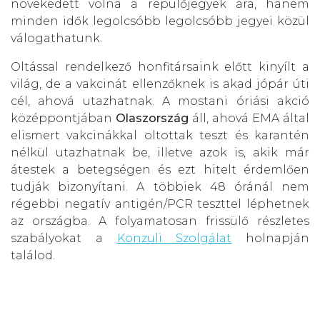
növekedett volna a repülőjegyek ára, hanem
minden idők legolcsóbb legolcsóbb jegyei közül
válogathatunk.
Oltással rendelkező honfitársaink előtt kinyílt a
világ, de a vakcinát ellenzőknek is akad jópár úti
cél, ahová utazhatnak. A mostani óriási akció
középpontjában
Olaszország
áll, ahová EMA által
elismert vakcinákkal oltottak teszt és karantén
nélkül utazhatnak be, illetve azok is, akik már
átestek a betegségen és ezt hitelt érdemlően
tudják bizonyítani. A többiek 48 óránál nem
régebbi negatív antigén/PCR teszttel léphetnek
az országba. A folyamatosan frissülő részletes
szabályokat a
Konzuli Szolgálat
holnapján
találod.