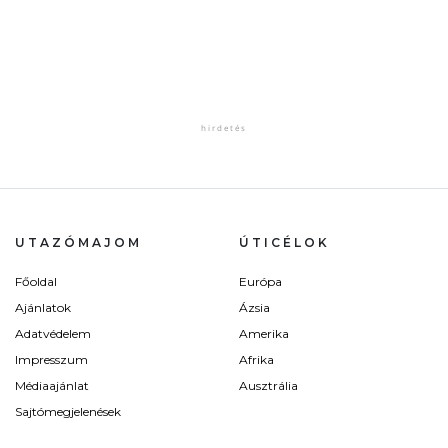
UTAZÓMAJOM
ÚTICÉLOK
Főoldal
Európa
Ajánlatok
Ázsia
Adatvédelem
Amerika
Impresszum
Afrika
Médiaajánlat
Ausztrália
Sajtómegjelenések