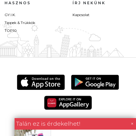
HASZNOS
ÍRJ NEKÜNK
GY.I.K.
Kapcsolat
Tippek & Trükkök
TOP10
Talán ez is érdekelhet!
×