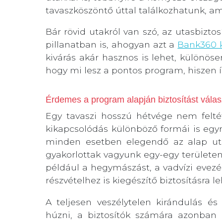
tavaszköszöntő úttal találkozhatunk, a
Bár rövid utakról van szó, az utasbizto
pillanatban is, ahogyan azt a
Bank360 k
kivárás akár hasznos is lehet, különösen
hogy mi lesz a pontos program, hiszen íg
Érdemes a program alapján biztosítást válas
Egy tavaszi hosszú hétvége nem feltét
kikapcsolódás különböző formái is e
minden esetben elegendő az alap ut
gyakorlottak vagyunk egy-egy területen.
például a hegymászást, a vadvízi evezés
részvételhez is kiegészítő biztosításra l
A teljesen veszélytelen kirándulás é
húzni, a biztosítók számára azonban f