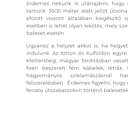
érdemes nekünk is utánajárni, hogy 
tartozik. 3500 méter alatt jelölt útvona
efölött viszont általában kiegészítő
esetben is lehet olyan kikötés, mely s
baleset esetén.
Ugyanez a helyzet akkor is, ha hegyet,
indulunk. Az itthon és külföldön egy
Klettersteig, magyar fordításban vasalt
fixen beszerelt fém kábelek, létrák
hagyományos sziklamászásnál hasz
felszerelésben.
Érdemes figyelni, hogy 
ferrata útszakaszokon történő balesetek