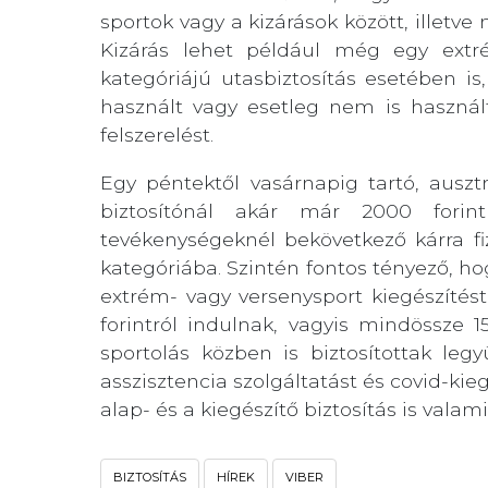
sportok vagy a kizárások között
, illetve
Kizárás lehet például még egy extr
kategóriájú utasbiztosítás esetében is
használt vagy esetleg nem is használ
felszerelést.
Egy péntektől vasárnapig tartó, auszt
biztosítónál akár már 2000 forin
tevékenységeknél bekövetkező kárra f
kategóriába. Szintén fontos tényező, ho
extrém- vagy versenysport kiegészítést 
forintról indulnak, vagyis mindössze 
sportolás közben is biztosítottak le
asszisztencia szolgáltatást és covid-kie
alap- és a kiegészítő biztosítás is valam
BIZTOSÍTÁS
HÍREK
VIBER