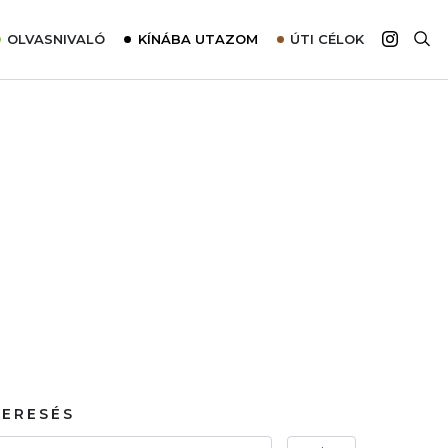
OLVASNIVALÓ
KÍNÁBA UTAZOM
ÚTI CÉLOK
Top 10 látnivalók térképpel
Európa
Tudnivalók az ajánlatok lefoglalásához
Ázsia
Tippek & Trükkök
Amerika
Utazómajom – CitySIM kártya a világutazóknak
Afrika
Interjú
Ausztrália
Élménybeszámolók
Szállodalátogatás
Sajtómegjelenések
KERESÉS