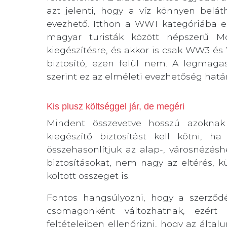
azt jelenti, hogy a víz könnyen belát
evezhető. Itthon a WW1 kategóriába e
magyar turisták között népszerű Mo
kiegészítésre, és akkor is csak WW3 és
biztosító, ezen felül nem. A legmag
szerint ez az elméleti evezhetőség határ
Kis plusz költséggel jár, de megéri
Mindent összevetve hosszú azoknak 
kiegészítő biztosítást kell kötni, 
összehasonlítjuk az alap-, városnézésh
biztosításokat, nem nagy az eltérés, 
költött összeget is.
Fontos hangsúlyozni, hogy a szerződési
csomagonként változhatnak, ezér
feltételeiben ellenőrizni, hogy az által