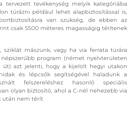
a tervezett tevékenység melyik kategóriába
lon túrázni például lehet alapbiztosítással is,
 sportbiztosításra van szükség, de ebben az
zerint csak 5500 méteres magasságig térítenek
 sziklát mászunk, vagy ha via ferrata túrára
re népszerűbb program (német nyelvterületen
 út) azt jelenti, hogy a kijelölt hegyi utakon
, hidak és lépcsők segítségével haladunk a
nált felszereléshez hasonló speciális
van olyan biztosító, ahol a C-nél nehezebb via
 után nem térít.