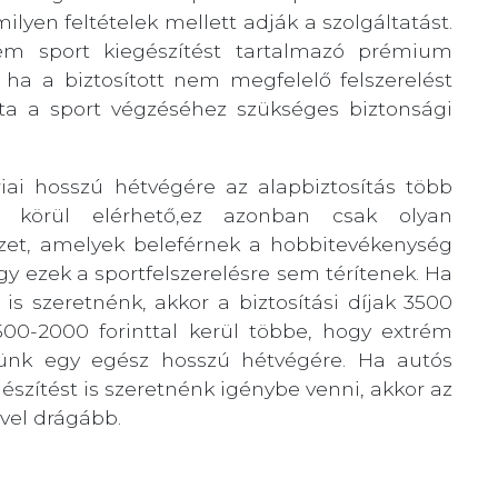
 milyen feltételek mellett adják a szolgáltatást.
ém sport kiegészítést tartalmazó prémium
, ha a biztosított nem megfelelő felszerelést
ta a sport végzéséhez szükséges biztonsági
riai hosszú hétvégére az alapbiztosítás több
t körül elérhető,ez azonban csak olyan
izet, amelyek beleférnek a hobbitevékenység
gy ezek a sportfelszerelésre sem térítenek. Ha
is szeretnénk, akkor a biztosítási díjak 3500
1500-2000 forinttal kerül többe, hogy extrém
gyünk egy egész hosszú hétvégére. Ha autós
gészítést is szeretnénk igénybe venni, akkor az
ivel drágább.