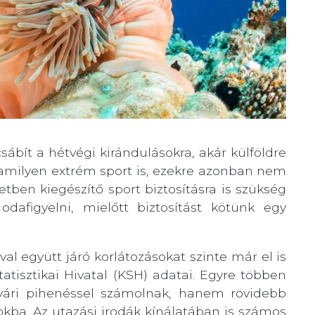
csábít a hétvégi kirándulásokra, akár külföldre
lamilyen extrém sport is, ezekre azonban nem
etben kiegészítő sport biztosításra is szükség
odafigyelni, mielőtt biztosítást kötünk egy
al együtt járó korlátozásokat szinte már el is
tatisztikai Hivatal (KSH) adatai. Egyre többen
ári pihenéssel számolnak, hanem rövidebb
okba. Az utazási irodák kínálatában is számos