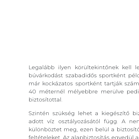
Legalább ilyen körültekintőnek kell l
búvárkodást szabadidős sportként példá
már kockázatos sportként tartják számo
40 méternél mélyebbre merülve pedi
biztosítottal.
Szintén szükség lehet a kiegészítő biz
adott víz osztályozásától függ. A ne
különböztet meg, ezen belül a biztosí
feltételeket. Az alapbiztosítás egyedü