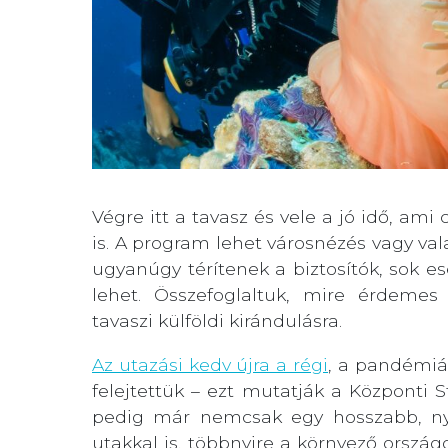
Végre itt a tavasz és vele a jó idő, ami 
is. A program lehet városnézés vagy va
ugyanúgy térítenek a biztosítók, sok es
lehet. Összefoglaltuk, mire érdemes 
tavaszi külföldi kirándulásra.
Az utazási kedv újra a régi
, a pandémiáv
felejtettük – ezt mutatják a Központi S
pedig már nemcsak egy hosszabb, ny
utakkal is, többnyire a környező ország