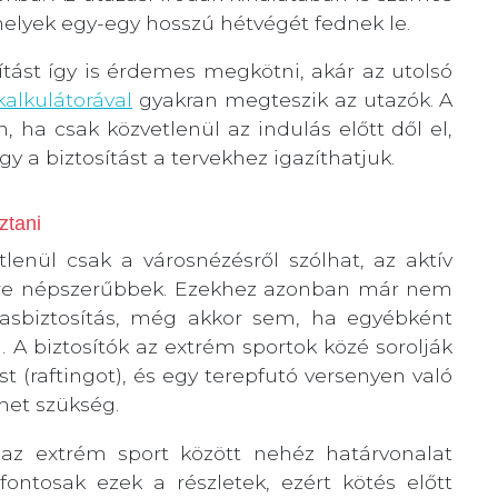
melyek egy-egy hosszú hétvégét fednek le.
sítást így is érdemes megkötni, akár az utolsó
alkulátorával
gyakran megteszik az utazók. A
, ha csak közvetlenül az indulás előtt dől el,
y a biztosítást a tervekhez igazíthatjuk.
ztani
lenül csak a városnézésről szólhat, az aktív
gyre népszerűbbek. Ezekhez azonban már nem
asbiztosítás, még akkor sem, ha egyébként
 A biztosítók az extrém sportok közé sorolják
t (raftingot), és egy terepfutó versenyen való
ehet szükség.
s az extrém sport között nehéz határvonalat
ontosak ezek a részletek, ezért kötés előtt