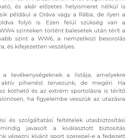
ható, és akár előzetes helyismeret nélkül is
sik például a Dráva vagy a Rába, de ilyen a
ldva folyó is. Ezen felül szükség van a
 WW4 szinteken történt balesetek után térít a
asabb szint a WW6, a nemzetközi besorolás
a, és kifejezetten veszélyes.
a tevékenységeknek a listája, amelyekre
ha aktív pihenést tervezünk, de megéri. Ha
ez köthető és az extrém sportolásra is térítő
különösen, ha figyelembe vesszük az utazásra
 és szolgáltatási feltételek utasbiztosítási
t
mindig javasolt a kiválasztott biztosítás
unk végezni kívánt sport szerepel-e a fedezett