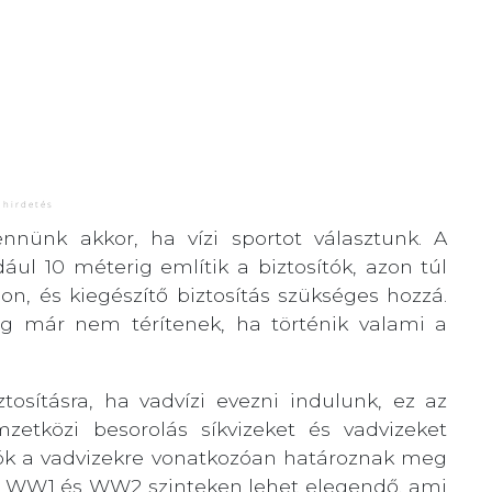
ennünk akkor, ha vízi sportot választunk. A
ul 10 méterig említik a biztosítók, azon túl
n, és kiegészítő biztosítás szükséges hozzá.
g már nem térítenek, ha történik valami a
tosításra, ha vadvízi evezni indulunk, ez az
mzetközi besorolás síkvizeket és vadvizeket
tók a vadvizekre vonatkozóan határoznak meg
l a WW1 és WW2 szinteken lehet elegendő, ami