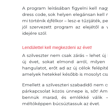
A program leírásában figyelni kell nagy
dress code, sok helyen elegánsan kell m
mi történik éjfélkor – lesz-e tűzijáték,
jól szervezett program az elejétől a
idejére szól.
Lendülettel kell megkezdeni az évet!
A szilveszter nem csak zárás – lehet új
új évet, sokat elmond arról, milyen
hangulatot, erőt ad az új célok felép
amelyek hetekkel később is mosolyt csa
Emellett a szilveszteri szabadidő nem c
párkapcsolat közös ünnepe is, sőt! Am
bennük marad, és emlékké válik – 
méltóképpen búcsúztassuk az évet.