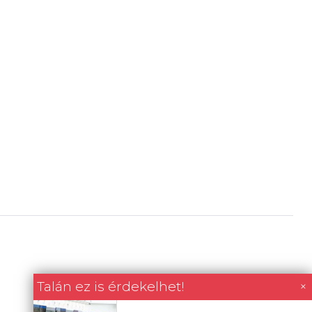
Talán ez is érdekelhet!
×