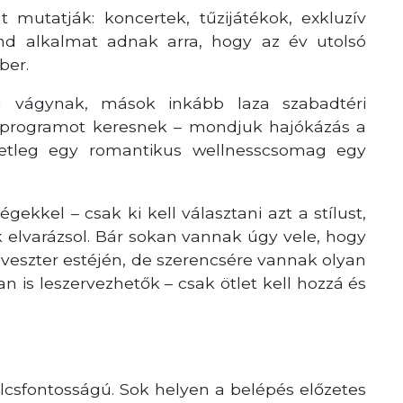
 mutatják: koncertek, tűzijátékok, exkluzív
nd alkalmat adnak arra, hogy az év utolsó
ber.
a vágynak, mások inkább laza szabadtéri
vát programot keresnek – mondjuk hajókázás a
setleg egy romantikus wellnesscsomag egy
égekkel – csak ki kell választani azt a stílust,
k elvarázsol. Bár sokan vannak úgy vele, hogy
zilveszter estéjén, de szerencsére vannak olyan
n is leszervezhetők – csak ötlet kell hozzá és
lcsfontosságú. Sok helyen a belépés előzetes