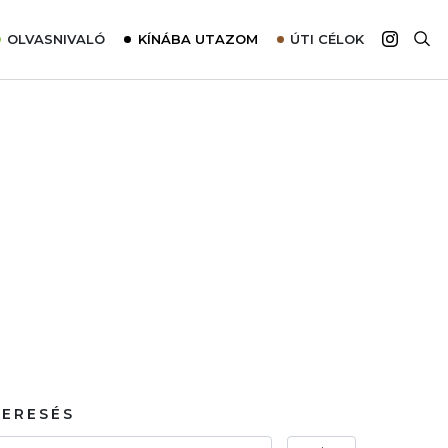
OLVASNIVALÓ
KÍNÁBA UTAZOM
ÚTI CÉLOK
Top 10 látnivalók térképpel
Európa
Tudnivalók az ajánlatok lefoglalásához
Ázsia
Tippek & Trükkök
Amerika
Utazómajom – CitySIM kártya a világutazóknak
Afrika
Interjú
Ausztrália
Élménybeszámolók
Szállodalátogatás
Sajtómegjelenések
KERESÉS