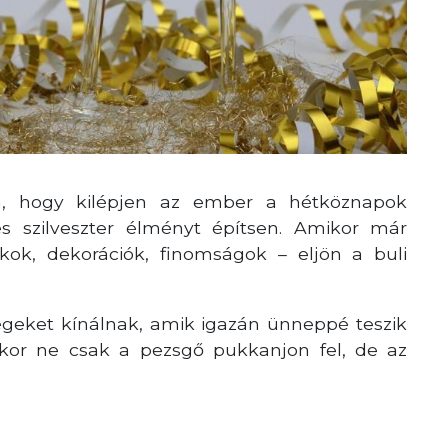
a, hogy kilépjen az ember a hétköznapok
es szilveszter élményt építsen. Amikor már
kok, dekorációk, finomságok – eljön a buli
égeket kínálnak, amik igazán ünneppé teszik
élkor ne csak a pezsgő pukkanjon fel, de az