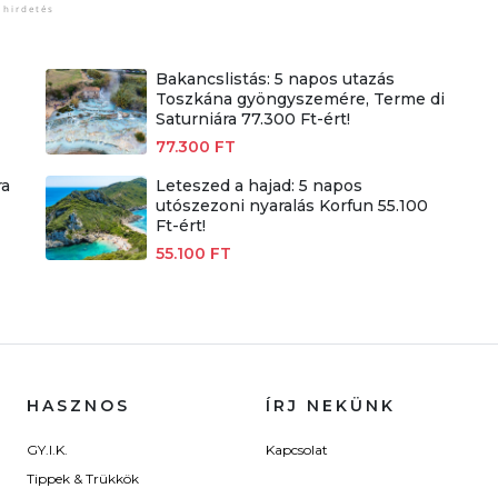
Bakancslistás: 5 napos utazás
Toszkána gyöngyszemére, Terme di
Saturniára 77.300 Ft-ért!
77.300 FT
ra
Leteszed a hajad: 5 napos
utószezoni nyaralás Korfun 55.100
Ft-ért!
55.100 FT
HASZNOS
ÍRJ NEKÜNK
GY.I.K.
Kapcsolat
Tippek & Trükkök