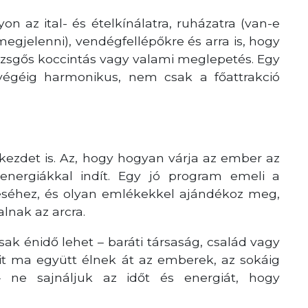
on az ital- és ételkínálatra, ruházatra (van-e
egjelenni), vendégfellépőkre és arra is, hogy
 pezsgős koccintás vagy valami meglepetés. Egy
 végéig harmonikus, nem csak a főattrakció
 kezdet is. Az, hogy hogyan várja az ember az
 energiákkal indít. Egy jó program emeli a
ítéséhez, és olyan emlékekkel ajándékoz meg,
lnak az arcra.
sak énidő lehet – baráti társaság, család vagy
it ma együtt élnek át az emberek, az sokáig
ne sajnáljuk az időt és energiát, hogy