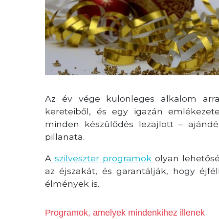
Az év vége különleges alkalom arr
kereteiből, és egy igazán emlékezet
minden készülődés lezajlott – ajándé
pillanata.
A
szilveszter programok
olyan lehetős
az éjszakát, és garantálják, hogy éjf
élmények is.
Programok, amelyek mindenkihez illenek