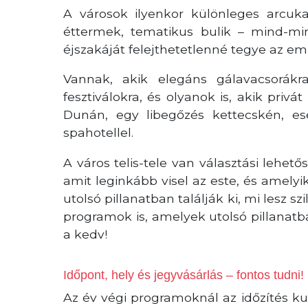
A városok ilyenkor különleges arcukat
éttermek, tematikus bulik – mind-mi
éjszakáját felejthetetlenné tegye az em
Vannak, akik elegáns gálavacsorákr
fesztiválokra, és olyanok is, akik pri
Dunán, egy libegőzés kettecskén, e
spahotellel.
A város telis-tele van választási lehetős
amit leginkább visel az este, és amelyi
utolsó pillanatban találják ki, mi lesz s
programok is, amelyek utolsó pillanatba
a kedv!
Időpont, hely és jegyvásárlás – fontos tudni!
Az év végi programoknál az időzítés ku