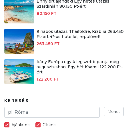
Ennyiért ajándék! Egy hetes utazás
Szardínián 80.150 Ft-ért!
80.150 FT
9 napos utazás Thaiföldre, Krabira 263.450
Ft-ért 4*-os hotellel, repülővel!
263.450 FT
Irány Európa egyik legszebb partja még
augusztusban! Egy hét Ksamil 122.200 Ft-
ért!
122.200 FT
KERESÉS
Mehet
Ajánlatok
Cikkek