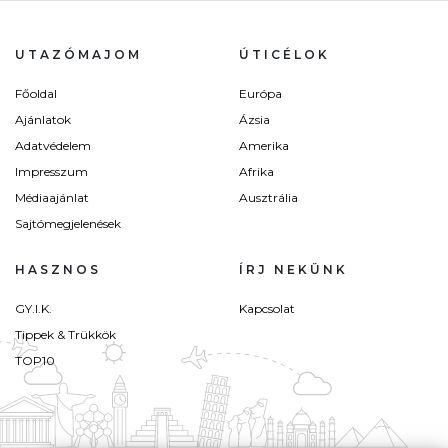
UTAZÓMAJOM
ÚTICÉLOK
Főoldal
Európa
Ajánlatok
Ázsia
Adatvédelem
Amerika
Impresszum
Afrika
Médiaajánlat
Ausztrália
Sajtómegjelenések
HASZNOS
ÍRJ NEKÜNK
GY.I.K.
Kapcsolat
Tippek & Trükkök
TOP10