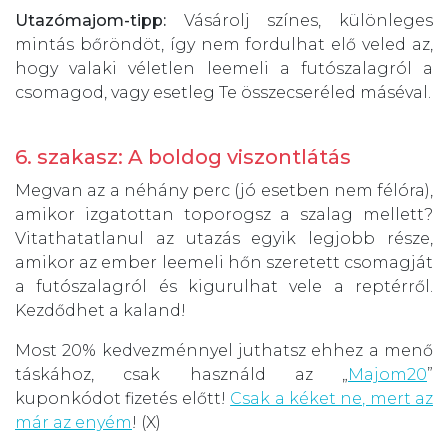
Utazómajom-tipp:
Vásárolj színes, különleges
mintás bőröndöt, így nem fordulhat elő veled az,
hogy valaki véletlen leemeli a futószalagról a
csomagod, vagy esetleg Te összecseréled máséval.
6. szakasz: A boldog viszontlátás
Megvan az a néhány perc (jó esetben nem félóra),
amikor izgatottan toporogsz a szalag mellett?
Vitathatatlanul az utazás egyik legjobb része,
amikor az ember leemeli hőn szeretett csomagját
a futószalagról és kigurulhat vele a reptérről.
Kezdődhet a kaland!
Most 20% kedvezménnyel juthatsz ehhez a menő
táskához, csak használd az „
Majom20
”
kuponkódot fizetés előtt!
Csak a kéket ne, mert az
már az enyém
! (X)