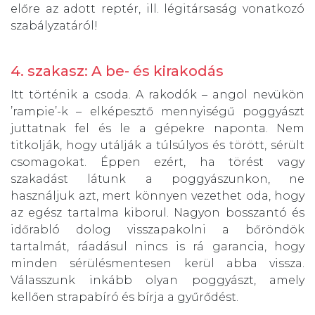
előre az adott reptér, ill. légitársaság vonatkozó
szabályzatáról!
4. szakasz: A be- és kirakodás
Itt történik a csoda. A rakodók – angol nevükön
’rampie’-k – elképesztő mennyiségű poggyászt
juttatnak fel és le a gépekre naponta. Nem
titkolják, hogy utálják a túlsúlyos és törött, sérült
csomagokat. Éppen ezért, ha törést vagy
szakadást látunk a poggyászunkon, ne
használjuk azt, mert könnyen vezethet oda, hogy
az egész tartalma kiborul. Nagyon bosszantó és
időrabló dolog visszapakolni a bőröndök
tartalmát, ráadásul nincs is rá garancia, hogy
minden sérülésmentesen kerül abba vissza.
Válasszunk inkább olyan poggyászt, amely
kellően strapabíró és bírja a gyűrődést.