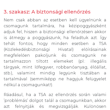
3. szakasz: A biztonsági ellenőrzés
Nem csak abban az esetben kell ügyelnünk a
csomagunk tartalmára, ha kézipoggyászként
adjuk fel, hiszen a biztonsági ellenőrzésen akkor
is átmegy a poggyászunk, ha feladtuk azt. Így
tehát fontos, hogy minden esetben a TSA
(Közlekedésbiztonsági Hivatal) előírásainak
megfelelően pakoljunk és csomagunk ne
tartalmazzon tiltott elemeket (pl.: illegális
tárgyak, mint lőfegyver, robbanóanyag, élőállat,
stb.), valamint mindig legyünk tisztában a
tartalmával (semmiképp ne hagyjuk felügyelet
nélkül a csomagunkat!).
Ráadásul, ha a TSA az ellenőrzés során valami
’problémás’ dolgot talál a csomagunkban, akkor
azt felnyitják és megvizsgálják. Különösen