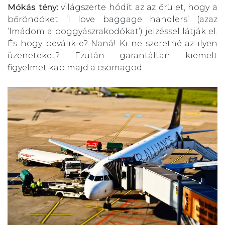
Mókás tény:
világszerte hódít az az őrület, hogy a
bőröndöket ’I love baggage handlers’ (azaz
’Imádom a poggyászrakodókat’) jelzéssel látják el.
És hogy beválik-e? Naná! Ki ne szeretné az ilyen
üzeneteket? Ezután garantáltan kiemelt
figyelmet kap majd a csomagod.