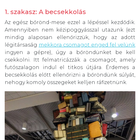
1. szakasz: A becsekkolás
Az egész bőrönd-mese ezzel a lépéssel kezdődik.
Amennyiben nem kézipoggyásszal utazunk (ezt
mindig alaposan ellenőrizzük, hogy az adott
légitársaság
mekkora csomagot enged fel velünk
ingyen a gépre), úgy a bőröndünket be kell
csekkolni. Itt felmatricázzák a csomagot, amely
futószalagon indul el titkos útjára. Érdemes a
becsekkolás előtt ellenőrizni a bőröndünk súlyát,
nehogy komoly összegeket kelljen ráfizetnünk.