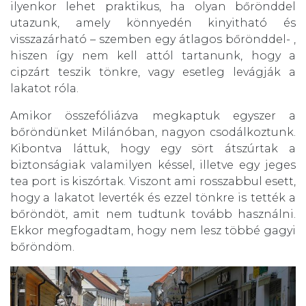
ilyenkor lehet praktikus, ha olyan bőrönddel
utazunk, amely könnyedén kinyitható és
visszazárható – szemben egy átlagos bőrönddel- ,
hiszen így nem kell attól tartanunk, hogy a
cipzárt teszik tönkre, vagy esetleg levágják a
lakatot róla.
Amikor összefóliázva megkaptuk egyszer a
bőröndünket Milánóban, nagyon csodálkoztunk.
Kibontva láttuk, hogy egy sört átszúrtak a
biztonságiak valamilyen késsel, illetve egy jeges
tea port is kiszórtak. Viszont ami rosszabbul esett,
hogy a lakatot leverték és ezzel tönkre is tették a
bőröndöt, amit nem tudtunk tovább használni.
Ekkor megfogadtam, hogy nem lesz többé gagyi
bőröndöm.