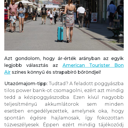
Azt gondolom, hogy ár-érték arányban az egyik
legjobb választás az
American Tourister Bon
Air
színes könnyű és strapabíró bőröndjei!
Utazómajom-tipp:
Tudtad? A feladott poggyászba
tilos power bank-ot csomagolni, ezért azt mindig
tedd a kézipoggyászodba. Ezen kívül nagyobb
teljesítményű akkumlátorok sem minden
esetben engedélyezettek, amelynek oka, hogy
spontán égésre hajlamosak, így fokozottan
tűzveszélyesek. Éppen ezért mindig tájékozódj