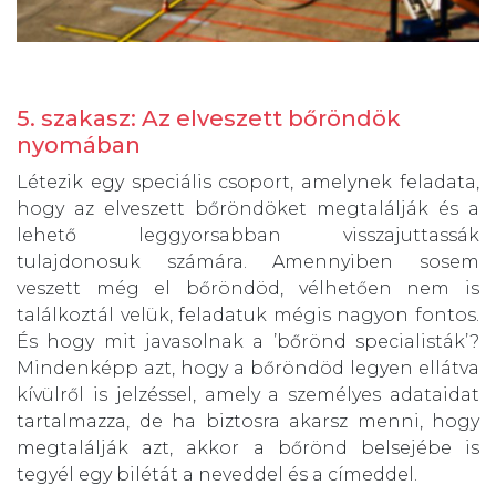
5. szakasz: Az elveszett bőröndök
nyomában
Létezik egy speciális csoport, amelynek feladata,
hogy az elveszett bőröndöket megtalálják és a
lehető leggyorsabban visszajuttassák
tulajdonosuk számára. Amennyiben sosem
veszett még el bőröndöd, vélhetően nem is
találkoztál velük, feladatuk mégis nagyon fontos.
És hogy mit javasolnak a ’bőrönd specialisták’?
Mindenképp azt, hogy a bőröndöd legyen ellátva
kívülről is jelzéssel, amely a személyes adataidat
tartalmazza, de ha biztosra akarsz menni, hogy
megtalálják azt, akkor a bőrönd belsejébe is
tegyél egy bilétát a neveddel és a címeddel.