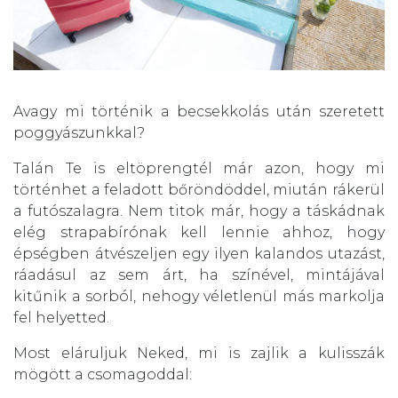
Avagy mi történik a becsekkolás után szeretett
poggyászunkkal?
Talán Te is eltöprengtél már azon, hogy mi
történhet a feladott bőröndöddel, miután rákerül
a futószalagra. Nem titok már, hogy a táskádnak
elég strapabírónak kell lennie ahhoz, hogy
épségben átvészeljen egy ilyen kalandos utazást,
ráadásul az sem árt, ha színével, mintájával
kitűnik a sorból, nehogy véletlenül más markolja
fel helyetted.
Most eláruljuk Neked, mi is zajlik a kulisszák
mögött a csomagoddal: