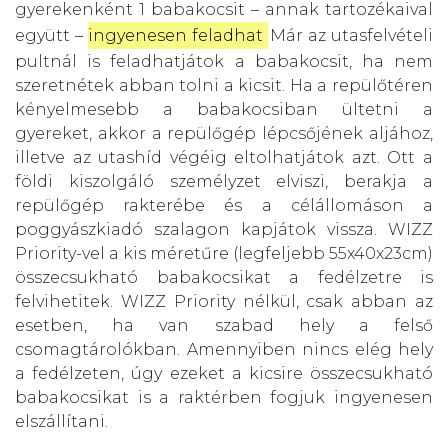
gyerekenként 1 babakocsit – annak tartozékaival
együtt –
ingyenesen feladhat
. Már az utasfelvételi
pultnál is feladhatjátok a babakocsit, ha nem
szeretnétek abban tolni a kicsit. Ha a repülőtéren
kényelmesebb a babakocsiban ültetni a
gyereket, akkor a repülőgép lépcsőjének aljához,
illetve az utashíd végéig eltolhatjátok azt. Ott a
földi kiszolgáló személyzet elviszi, berakja a
repülőgép rakterébe és a célállomáson a
poggyászkiadó szalagon kapjátok vissza. WIZZ
Priority-vel a kis méretűre (legfeljebb 55x40x23cm)
összecsukható babakocsikat a fedélzetre is
felvihetitek. WIZZ Priority nélkül, csak abban az
esetben, ha van szabad hely a felső
csomagtárolókban. Amennyiben nincs elég hely
a fedélzeten, úgy ezeket a kicsire összecsukható
babakocsikat is a raktérben fogjuk ingyenesen
elszállítani.