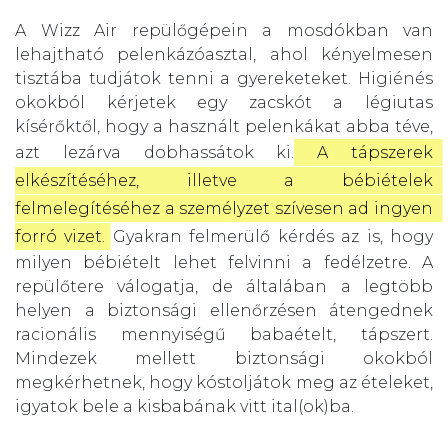
A Wizz Air repülőgépein a mosdókban van
lehajtható pelenkázóasztal, ahol kényelmesen
tisztába tudjátok tenni a gyereketeket. Higiénés
okokból kérjetek egy zacskót a légiutas
kísérőktől, hogy a használt pelenkákat abba téve,
azt lezárva dobhassátok ki.
 A tápszerek 
elkészítéséhez, illetve a bébiételek 
felmelegítéséhez a személyzet szívesen ad ingyen 
forró vizet.
Gyakran felmerülő kérdés az is, hogy
milyen bébiételt lehet felvinni a fedélzetre. A
repülőtere válogatja, de általában a legtöbb
helyen a biztonsági ellenőrzésen átengednek
racionális mennyiségű babaételt, tápszert.
Mindezek mellett biztonsági okokból
megkérhetnek, hogy kóstoljátok meg az ételeket,
igyatok bele a kisbabának vitt ital(ok)ba.