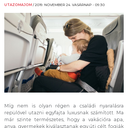
UTAZOMAJOM
/
2019. NOVEMBER 24. VASÁRNAP - 09:30
Míg nem is olyan régen a családi nyaralásra
repülővel utazni egyfajta luxusnak számított. Ma
már szinte természetes, hogy a vakációra apa,
anya, gyermekek kiválasztanak egy úti célt, fogják