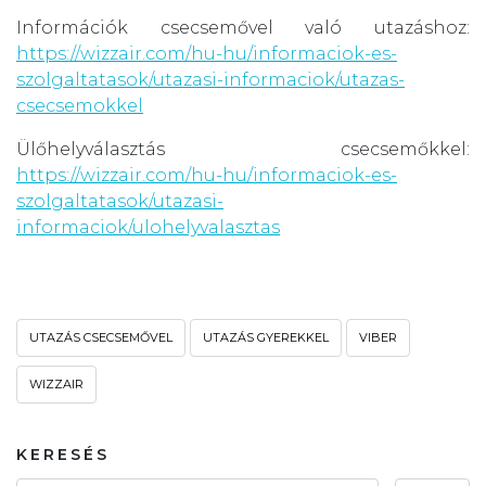
Információk csecsemővel való utazáshoz:
https://wizzair.com/hu-hu/informaciok-es-
szolgaltatasok/utazasi-informaciok/utazas-
csecsemokkel
Ülőhelyválasztás csecsemőkkel:
https://wizzair.com/hu-hu/informaciok-es-
szolgaltatasok/utazasi-
informaciok/ulohelyvalasztas
UTAZÁS CSECSEMŐVEL
UTAZÁS GYEREKKEL
VIBER
WIZZAIR
KERESÉS