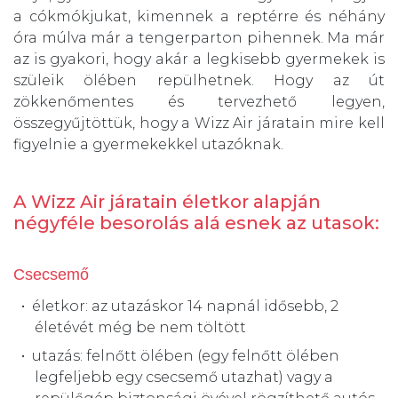
a cókmókjukat, kimennek a reptérre és néhány
óra múlva már a tengerparton pihennek. Ma már
az is gyakori, hogy akár a legkisebb gyermekek is
szüleik ölében repülhetnek. Hogy az út
zökkenőmentes és tervezhető legyen,
összegyűjtöttük, hogy a Wizz Air járatain mire kell
figyelnie a gyermekekkel utazóknak.
A Wizz Air járatain életkor alapján
négyféle besorolás alá esnek az utasok:
Csecsemő
életkor: az utazáskor 14 napnál idősebb, 2
életévét még be nem töltött
utazás: felnőtt ölében (egy felnőtt ölében
legfeljebb egy csecsemő utazhat) vagy a