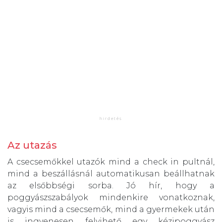
Az utazás
A csecsemőkkel utazók mind a check in pultnál,
mind a beszállásnál automatikusan beállhatnak
az elsőbbségi sorba. Jó hír, hogy a
poggyászszabályok mindenkire vonatkoznak,
vagyis mind a csecsemők, mind a gyermekek után
is ingyenesen felvihető egy kézipoggyász