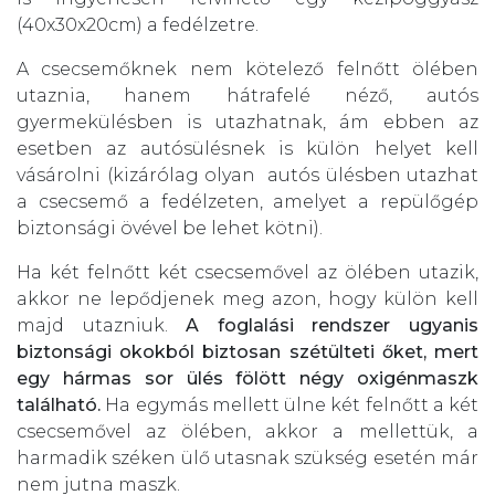
(40x30x20cm) a fedélzetre.
A csecsemőknek nem kötelező felnőtt ölében
utaznia, hanem hátrafelé néző, autós
gyermekülésben is utazhatnak, ám ebben az
esetben az autósülésnek is külön helyet kell
vásárolni (kizárólag olyan autós ülésben utazhat
a csecsemő a fedélzeten, amelyet a repülőgép
biztonsági övével be lehet kötni).
Ha két felnőtt két csecsemővel az ölében utazik,
akkor ne lepődjenek meg azon, hogy külön kell
majd utazniuk.
A foglalási rendszer ugyanis
biztonsági okokból biztosan szétülteti őket, mert
egy hármas sor ülés fölött négy oxigénmaszk
található.
Ha egymás mellett ülne két felnőtt a két
csecsemővel az ölében, akkor a mellettük, a
harmadik széken ülő utasnak szükség esetén már
nem jutna maszk.