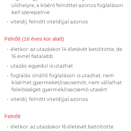
ülőhelyre, a kísérő felnőttel azonos foglaláson
kell szerepelnie
viteldíj: felnőtt viteldíjjal azonos
Felnőtt (16 éves kor alatt)
életkor: az utazáskor 14 életévét betöltötte, de
16 évnél fiatalabb
utazás: egyedül is utazhat
foglalás: önálló foglaláson is utazhat; nem
kísérhet gyermeket/csecsemőt, nem vállalhat
felelősséget gyermek/csecsemő utasért
viteldíj: felnőtt viteldíjjal azonos
Felnőtt
életkor: az utazáskor 16 életévét betöltötte