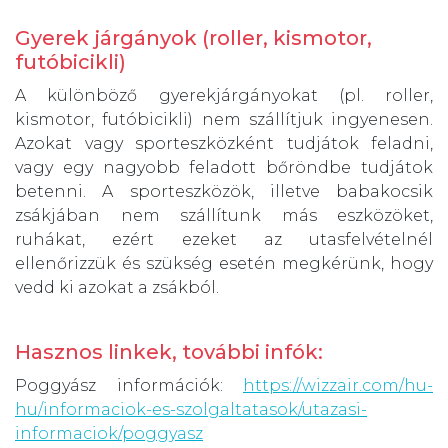
Gyerek járgányok (roller, kismotor,
futóbicikli)
A különböző gyerekjárgányokat (pl. roller,
kismotor, futóbicikli) nem szállítjuk ingyenesen.
Azokat vagy sporteszközként tudjátok feladni,
vagy egy nagyobb feladott bőröndbe tudjátok
betenni. A sporteszközök, illetve babakocsik
zsákjában nem szállítunk más eszközöket,
ruhákat, ezért ezeket az utasfelvételnél
ellenőrizzük és szükség esetén megkérünk, hogy
vedd ki azokat a zsákból.
Hasznos linkek, további infók:
Poggyász információk:
https://wizzair.com/hu-
hu/informaciok-es-szolgaltatasok/utazasi-
informaciok/poggyasz