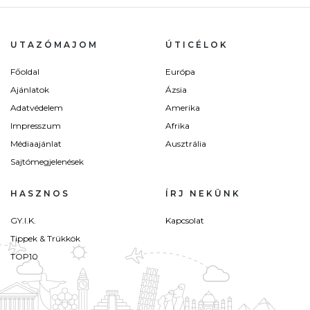
UTAZÓMAJOM
ÚTICÉLOK
Főoldal
Európa
Ajánlatok
Ázsia
Adatvédelem
Amerika
Impresszum
Afrika
Médiaajánlat
Ausztrália
Sajtómegjelenések
HASZNOS
ÍRJ NEKÜNK
GY.I.K.
Kapcsolat
Tippek & Trükkök
TOP10