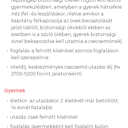
repülőgép biztonsági övével rögzíthető autós
gyermekülésben, amelyben a gyerek hátrafele
néz (fel- és leszálláskor, illetve amikor a
kapitány felkapcsolja az övek becsatolását
jelző tablót, biztonsági okokból ebben az
esetben is a szülő ölében, gyerek biztonsági
övvel bekapcsolva kell utaznia a csecsemőnek)
foglalás: a felnőtt kísérővel azonos foglaláson
kell szerepelnie
viteldíj: kedvezményes csecsemő utazási díj (fix
2700-9200 forint járatonként)
Gyermek
életkor: az utazáskor 2. életévét már betöltött,
14 évnél fiatalabb
utazás: csak felnőtt kísérővel
foglalás: gyermekként kell foglalni külön