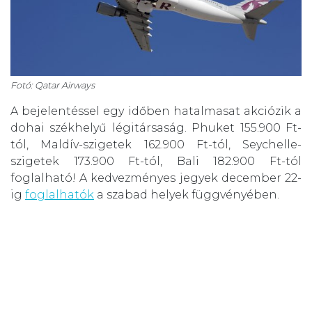
Fotó: Qatar Airways
A bejelentéssel egy időben hatalmasat akciózik a
dohai székhelyű légitársaság. Phuket 155.900 Ft-
tól, Maldív-szigetek 162.900 Ft-tól, Seychelle-
szigetek 173.900 Ft-tól, Bali 182.900 Ft-tól
foglalható! A kedvezményes jegyek december 22-
ig
foglalhatók
a szabad helyek függvényében.