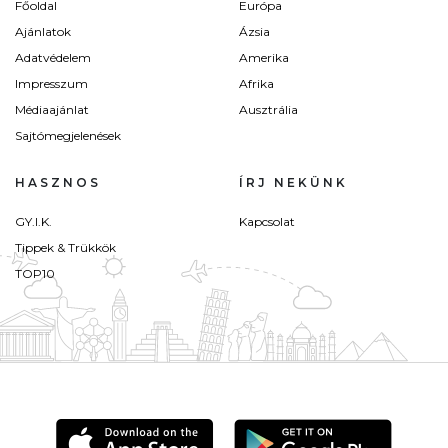
Főoldal
Európa
Ajánlatok
Ázsia
Adatvédelem
Amerika
Impresszum
Afrika
Médiaajánlat
Ausztrália
Sajtómegjelenések
HASZNOS
ÍRJ NEKÜNK
GY.I.K.
Kapcsolat
Tippek & Trükkök
TOP10