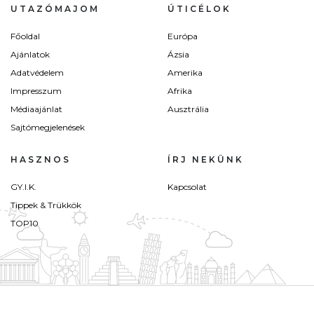
UTAZÓMAJOM
ÚTICÉLOK
Főoldal
Európa
Ajánlatok
Ázsia
Adatvédelem
Amerika
Impresszum
Afrika
Médiaajánlat
Ausztrália
Sajtómegjelenések
HASZNOS
ÍRJ NEKÜNK
GY.I.K.
Kapcsolat
Tippek & Trükkök
TOP10