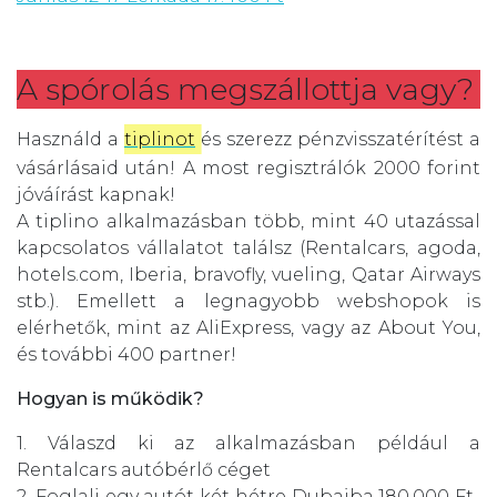
A spórolás megszállottja vagy?
Használd a
tiplinot
és szerezz pénzvisszatérítést a
vásárlásaid után! A most regisztrálók 2000 forint
jóváírást kapnak!
A tiplino alkalmazásban több, mint 40 utazással
kapcsolatos vállalatot találsz (Rentalcars, agoda,
hotels.com, Iberia, bravofly, vueling, Qatar Airways
stb.). Emellett a legnagyobb webshopok is
elérhetők, mint az AliExpress, vagy az About You,
és további 400 partner!
Hogyan is működik?
1. Válaszd ki az alkalmazásban például a
Rentalcars autóbérlő céget
2. Foglalj egy autót két hétre Dubaiba 180.000 Ft-