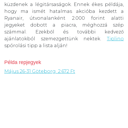
küzdenek a légitársaságok. Ennek ékes példája,
hogy ma ismét hatalmas akcióba kezdett a
Ryanair, útvonalanként 2.000 forint alatti
jegyeket dobott a piacra, méghozzá szép
számmal. Ezekből és további kedvező
ajánlatokból szemezgettünk nektek.
Tiplino
spórolási tipp a lista alján!
Példa repjegyek
Május 26-31 Göteborg 2.672 Ft