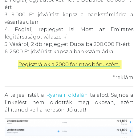
ért
3. 9.000 Ft jóváírást kapsz a bankszámládra a
vásárlás után
4. Foglalj repjegyet is! Most az Emirates
légitársaságot válaszd ki
5. Vásárolj 2 db repjegyet Dubaiba 200.000 Ft-ért
6. 2.500 Ft jóváírást kapsz a bankszámládra
Regisztrálok a 2000 forintos bónuszért!
*reklám
A teljes listát a
Ryanair oldalán
találod. Sajnos a
linkelést nem oldották meg okosan, ezért
állítanod kell a keresőn. Jó utat!