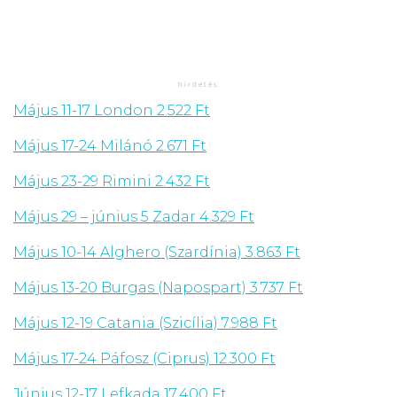
Május 11-17 London 2.522 Ft
Május 17-24 Milánó 2.671 Ft
Május 23-29 Rimini 2.432 Ft
Május 29 – június 5 Zadar 4.329 Ft
Május 10-14 Alghero (Szardínia) 3.863 Ft
Május 13-20 Burgas (Napospart) 3.737 Ft
Május 12-19 Catania (Szicília) 7.988 Ft
Május 17-24 Páfosz (Ciprus) 12.300 Ft
Június 12-17 Lefkada 17.400 Ft