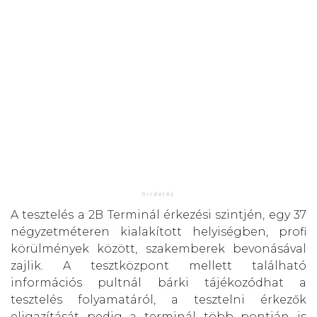
A tesztelés a 2B Terminál érkezési szintjén, egy 37
négyzetméteren kialakított helyiségben, profi
körülmények között, szakemberek bevonásával
zajlik. A tesztközpont mellett található
információs pultnál bárki tájékozódhat a
tesztelés folyamatáról, a tesztelni érkezők
eligazítását pedig a terminál több pontján is