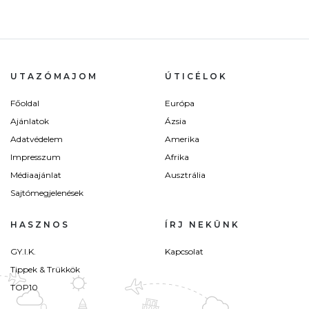
UTAZÓMAJOM
ÚTICÉLOK
Főoldal
Európa
Ajánlatok
Ázsia
Adatvédelem
Amerika
Impresszum
Afrika
Médiaajánlat
Ausztrália
Sajtómegjelenések
HASZNOS
ÍRJ NEKÜNK
GY.I.K.
Kapcsolat
Tippek & Trükkök
TOP10