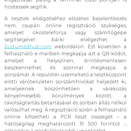
hostessek segítik.
A tesztek elvégzéséhez előzetes bejelentkezés
nem, csupán online regisztráció szükséges,
amelyet okostelefonja vagy számítógépe
segítségével bárki elvégezhet a
bud.umedhub.com
weboldalon. Ezt követően a
felhasználó e-mailben megkapja azt a QR-kódot,
amelyet a helyszínen, érintésmentesen
beszkennelhet, és azonnal megkapja a
sorszámát. A repülőtér-üzemeltető a tesztközpont
előtti váróterületen sorszámhívókat helyezett ki,
amelyeknek köszönhetően a várakozás
kényelmesebb körülmények között, a
távolságtartás betartásával és sorban állás nélkül
valósulhat meg. A regisztráció során a felhasználó
online kifizetheti a PCR teszt összegét – a
hatóságilag meghatározott 19 500 forintot -,
elősegítve a gördülékenyebb ügyintézést.