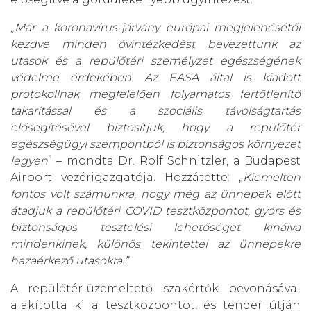
„Már a koronavírus-járvány európai megjelenésétől
kezdve minden óvintézkedést bevezettünk az
utasok és a repülőtéri személyzet egészségének
védelme érdekében. Az EASA által is kiadott
protokollnak megfelelően folyamatos fertőtlenítő
takarítással és a szociális távolságtartás
elősegítésével biztosítjuk, hogy a repülőtér
egészségügyi szempontból is biztonságos környezet
legyen
” – mondta Dr. Rolf Schnitzler, a Budapest
Airport vezérigazgatója. Hozzátette: „
Kiemelten
fontos volt számunkra, hogy még az ünnepek előtt
átadjuk a repülőtéri COVID tesztközpontot, gyors és
biztonságos tesztelési lehetőséget kínálva
mindenkinek, különös tekintettel az ünnepekre
hazaérkező utasokra.”
A repülőtér-üzemeltető szakértők bevonásával
alakította ki a tesztközpontot, és tender útján