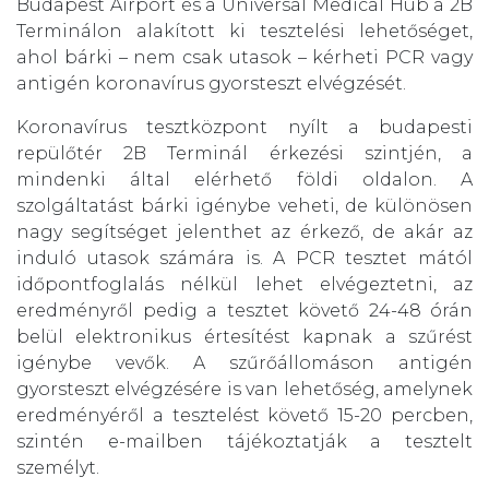
Budapest Airport és a Universal Medical Hub a 2B
Terminálon alakított ki tesztelési lehetőséget,
ahol bárki – nem csak utasok – kérheti PCR vagy
antigén koronavírus gyorsteszt elvégzését.
Koronavírus tesztközpont nyílt a budapesti
repülőtér 2B Terminál érkezési szintjén, a
mindenki által elérhető földi oldalon. A
szolgáltatást bárki igénybe veheti, de különösen
nagy segítséget jelenthet az érkező, de akár az
induló utasok számára is. A PCR tesztet mától
időpontfoglalás nélkül lehet elvégeztetni, az
eredményről pedig a tesztet követő 24-48 órán
belül elektronikus értesítést kapnak a szűrést
igénybe vevők. A szűrőállomáson antigén
gyorsteszt elvégzésére is van lehetőség, amelynek
eredményéről a tesztelést követő 15-20 percben,
szintén e-mailben tájékoztatják a tesztelt
személyt.