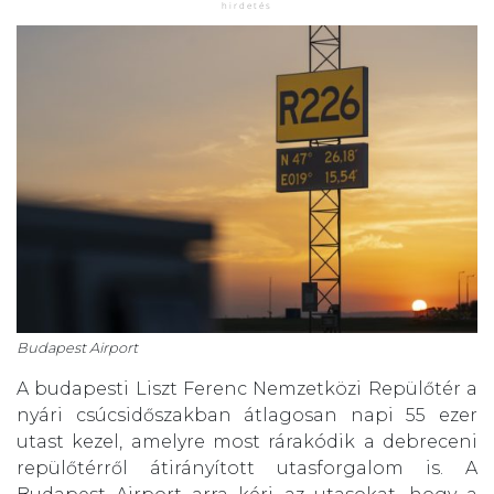
Budapest Airport
A budapesti Liszt Ferenc Nemzetközi Repülőtér a
nyári csúcsidőszakban átlagosan napi 55 ezer
utast kezel, amelyre most rárakódik a debreceni
repülőtérről átirányított utasforgalom is. A