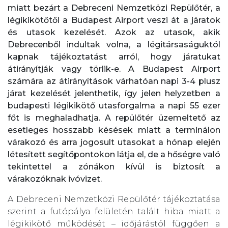
miatt bezárt a Debreceni Nemzetközi Repülőtér, a
légikikötőtől a Budapest Airport veszi át a járatok
és utasok kezelését. Azok az utasok, akik
Debrecenből indultak volna, a légitársaságuktól
kapnak tájékoztatást arról, hogy járatukat
átirányítják vagy törlik-e. A Budapest Airport
számára az átirányítások várhatóan napi 3-4 plusz
járat kezelését jelenthetik, így jelen helyzetben a
budapesti légikikötő utasforgalma a napi 55 ezer
főt is meghaladhatja. A repülőtér üzemeltető az
esetleges hosszabb késések miatt a terminálon
várakozó és arra jogosult utasokat a hónap elején
létesített segítőpontokon látja el, de a hőségre való
tekintettel a zónákon kívül is biztosít a
várakozóknak ivóvizet.
A Debreceni Nemzetközi Repülőtér tájékoztatása
szerint a futópálya felületén talált hiba miatt a
légikikötő működését – időjárástól függően a