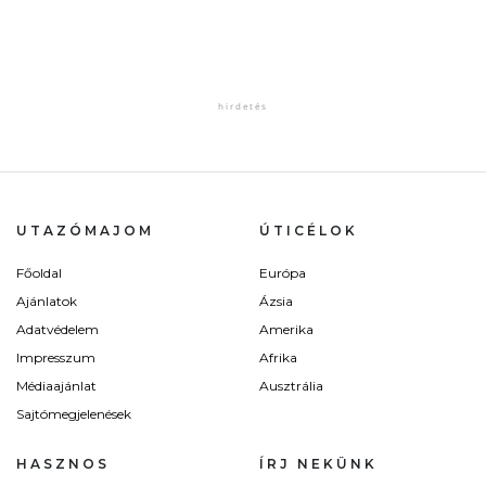
UTAZÓMAJOM
ÚTICÉLOK
Főoldal
Európa
Ajánlatok
Ázsia
Adatvédelem
Amerika
Impresszum
Afrika
Médiaajánlat
Ausztrália
Sajtómegjelenések
HASZNOS
ÍRJ NEKÜNK