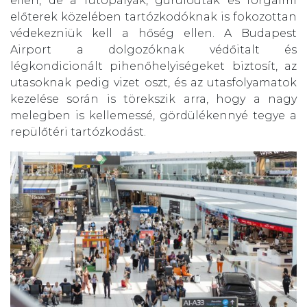
ellen, de a futópályák, gurulóutak és forgalmi
előterek közelében tartózkodóknak is fokozottan
védekezniük kell a hőség ellen. A Budapest
Airport a dolgozóknak védőitalt és
légkondicionált pihenőhelyiségeket biztosít, az
utasoknak pedig vizet oszt, és az utasfolyamatok
kezelése során is törekszik arra, hogy a nagy
melegben is kellemessé, gördülékennyé tegye a
repülőtéri tartózkodást.