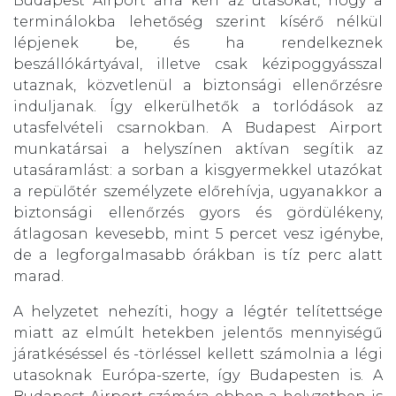
Budapest Airport arra kéri az utasokat, hogy a
terminálokba lehetőség szerint kísérő nélkül
lépjenek be, és ha rendelkeznek
beszállókártyával, illetve csak kézipoggyásszal
utaznak, közvetlenül a biztonsági ellenőrzésre
induljanak. Így elkerülhetők a torlódások az
utasfelvételi csarnokban. A Budapest Airport
munkatársai a helyszínen aktívan segítik az
utasáramlást: a sorban a kisgyermekkel utazókat
a repülőtér személyzete előrehívja, ugyanakkor a
biztonsági ellenőrzés gyors és gördülékeny,
átlagosan kevesebb, mint 5 percet vesz igénybe,
de a legforgalmasabb órákban is tíz perc alatt
marad.
A helyzetet nehezíti, hogy a légtér telítettsége
miatt az elmúlt hetekben jelentős mennyiségű
járatkéséssel és -törléssel kellett számolnia a légi
utasoknak Európa-szerte, így Budapesten is. A