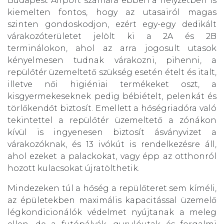
Budapest Airport számára ebben a helyzetben is
kiemelten fontos, hogy az utasairól magas
szinten gondoskodjon, ezért egy-egy dedikált
várakozóterületet jelölt ki a 2A és 2B
terminálokon, ahol az arra jogosult utasok
kényelmesen tudnak várakozni, pihenni, a
repülőtér üzemeltető szükség esetén ételt és italt,
illetve női higiéniai termékeket oszt, a
kisgyermekeseknek pedig bébiételt, pelenkát és
törlőkendőt biztosít. Emellett a hőségriadóra való
tekintettel a repülőtér üzemeltető a zónákon
kívül is ingyenesen biztosít ásványvizet a
várakozóknak, és 13 ivókút is rendelkezésre áll,
ahol ezeket a palackokat, vagy épp az otthonról
hozott kulacsokat újratölthetik.
Mindezeken túl a hőség a repülőteret sem kíméli,
az épületekben maximális kapacitással üzemelő
légkondicionálók védelmet nyújtanak a meleg