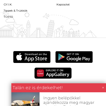
GY.I.K.
Kapcsolat
Tippek & Trükkök
TOP10
Talán ez is érdekelhet!
×
Ingyen belépőkkel
Minden tartalom jogvédett © 2026 Utazómajom.
ajándékozza meg magyar