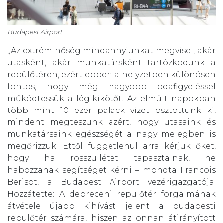
Budapest Airport
„Az extrém hőség mindannyiunkat megvisel, akár
utasként, akár munkatársként tartózkodunk a
repülőtéren, ezért ebben a helyzetben különösen
fontos, hogy még nagyobb odafigyeléssel
működtessük a légikikötőt. Az elmúlt napokban
több mint 10 ezer palack vizet osztottunk ki,
mindent megteszünk azért, hogy utasaink és
munkatársaink egészségét a nagy melegben is
megőrizzük. Ettől függetlenül arra kérjük őket,
hogy ha rosszullétet tapasztalnak, ne
habozzanak segítséget kérni – mondta Francois
Berisot, a Budapest Airport vezérigazgatója.
Hozzátette: A debreceni repülőtér forgalmának
átvétele újabb kihívást jelent a budapesti
repülőtér számára, hiszen az onnan átirányított