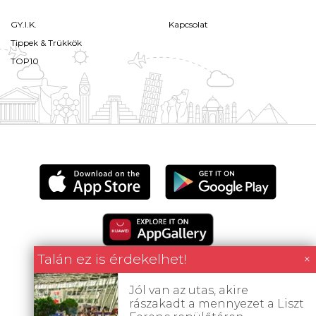
GY.I.K.
Kapcsolat
Tippek & Trükkök
TOP10
Talán ez is érdekelhet!
×
Jól van az utas, akire
rászakadt a mennyezet a Liszt
Minden tartalom jogvédett © 2026 Utazómajom.