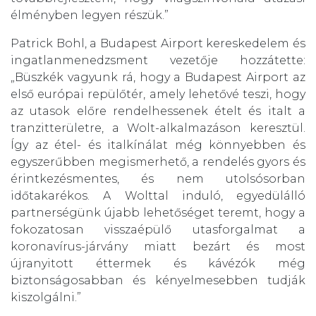
élményben legyen részük.”
Patrick Bohl, a Budapest Airport kereskedelem és
ingatlanmenedzsment vezetője hozzátette:
„Büszkék vagyunk rá, hogy a Budapest Airport az
első európai repülőtér, amely lehetővé teszi, hogy
az utasok előre rendelhessenek ételt és italt a
tranzitterületre, a Wolt-alkalmazáson keresztül.
Így az étel- és italkínálat még könnyebben és
egyszerűbben megismerhető, a rendelés gyors és
érintkezésmentes, és nem utolsósorban
időtakarékos. A Wolttal induló, egyedülálló
partnerségünk újabb lehetőséget teremt, hogy a
fokozatosan visszaépülő utasforgalmat a
koronavírus-járvány miatt bezárt és most
újranyitott éttermek és kávézók még
biztonságosabban és kényelmesebben tudják
kiszolgálni.”