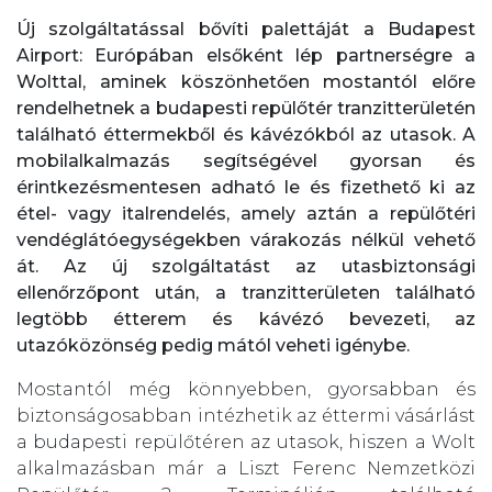
Új szolgáltatással bővíti palettáját a Budapest
Airport: Európában elsőként lép partnerségre a
Wolttal, aminek köszönhetően mostantól előre
rendelhetnek a budapesti repülőtér tranzitterületén
található éttermekből és kávézókból az utasok. A
mobilalkalmazás segítségével gyorsan és
érintkezésmentesen adható le és fizethető ki az
étel- vagy italrendelés, amely aztán a repülőtéri
vendéglátóegységekben várakozás nélkül vehető
át. Az új szolgáltatást az utasbiztonsági
ellenőrzőpont után, a tranzitterületen található
legtöbb étterem és kávézó bevezeti, az
utazóközönség pedig mától veheti igénybe.
Mostantól még könnyebben, gyorsabban és
biztonságosabban intézhetik az éttermi vásárlást
a budapesti repülőtéren az utasok, hiszen a Wolt
alkalmazásban már a Liszt Ferenc Nemzetközi