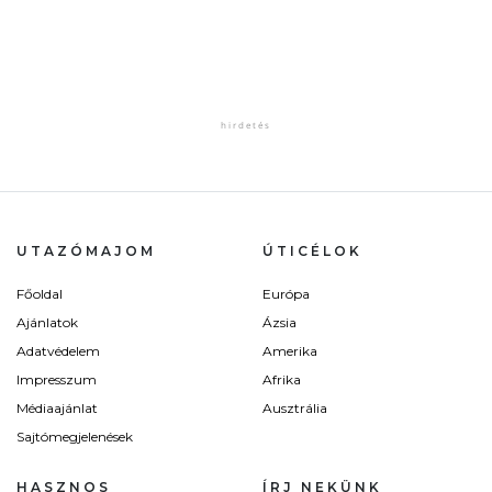
UTAZÓMAJOM
ÚTICÉLOK
Főoldal
Európa
Ajánlatok
Ázsia
Adatvédelem
Amerika
Impresszum
Afrika
Médiaajánlat
Ausztrália
Sajtómegjelenések
HASZNOS
ÍRJ NEKÜNK