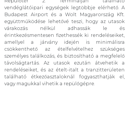
Repülőtér 2. Terminálján található
vendéglátóipari egységek legtöbbje elérhető. A
Budapest Airport és a Wolt Magyarország Kft.
együttműködése lehetővé teszi, hogy az utasok
várakozás nélkül adhassák le és
érintkezésmentesen fizethessék ki rendeléseiket,
amellyel a járvány idején is minimálisra
csökkenthető az ételfelvételhez szükséges
személyes találkozás, és biztosítható a megfelelő
távolságtartás. Az utasok ezután átvehetik a
rendeléseiket, és az ételt-italt a tranzitterületen
található étkezőasztaloknál fogyaszthatják el,
vagy magukkal vihetik a repülőgépre.