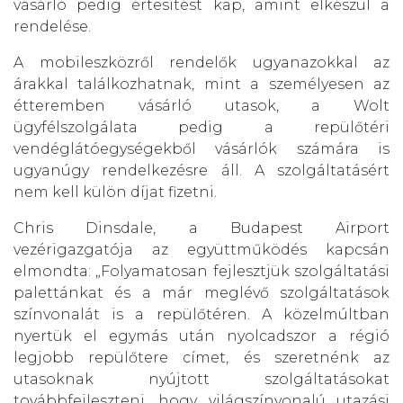
vásárló pedig értesítést kap, amint elkészül a
rendelése.
A mobileszközről rendelők ugyanazokkal az
árakkal találkozhatnak, mint a személyesen az
étteremben vásárló utasok, a Wolt
ügyfélszolgálata pedig a repülőtéri
vendéglátóegységekből vásárlók számára is
ugyanúgy rendelkezésre áll. A szolgáltatásért
nem kell külön díjat fizetni.
Chris Dinsdale, a Budapest Airport
vezérigazgatója az együttműködés kapcsán
elmondta: „Folyamatosan fejlesztjük szolgáltatási
palettánkat és a már meglévő szolgáltatások
színvonalát is a repülőtéren. A közelmúltban
nyertük el egymás után nyolcadszor a régió
legjobb repülőtere címet, és szeretnénk az
utasoknak nyújtott szolgáltatásokat
továbbfejleszteni, hogy világszínvonalú utazási