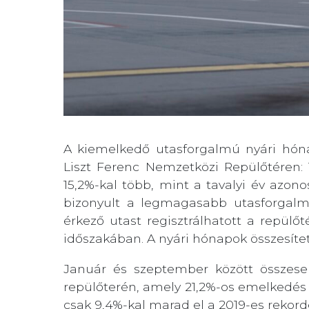
A kiemelkedő utasforgalmú nyári hón
Liszt Ferenc Nemzetközi Repülőtéren: 
15,2%-kal több, mint a tavalyi év azo
bizonyult a legmagasabb utasforgal
érkező utast regisztrálhatott a repülőt
időszakában. A nyári hónapok összesítet
Január és szeptember között összese
repülőterén, amely 21,2%-os emelkedés 
csak 9,4%-kal marad el a 2019-es rekor