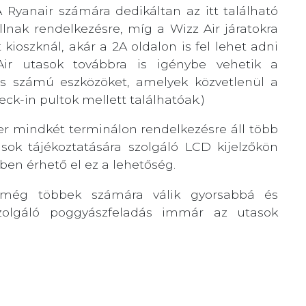
 Ryanair számára dedikáltan az itt található
lnak rendelkezésre, míg a Wizz Air járatokra
kioszknál, akár a 2A oldalon is fel lehet adni
ir utasok továbbra is igénybe vehetik a
es számú eszközöket, amelyek közvetlenül a
ck-in pultok mellett találhatóak.)
er mindkét terminálon rendelkezésre áll több
asok tájékoztatására szolgáló LCD kijelzőkön
ben érhető el ez a lehetőség.
n még többek számára válik gyorsabbá és
zolgáló poggyászfeladás immár az utasok