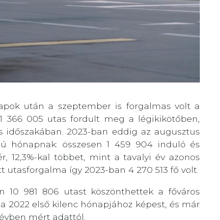
apok után a szeptember is forgalmas volt a
1 366 005 utas fordult meg a légikikötőben,
nos időszakában. 2023-ban eddig az augusztus
mú hónapnak: összesen 1 459 904 induló és
ér, 12,3%-kal többet, mint a tavalyi év azonos
t utasforgalma így 2023-ban 4 270 513 fő volt.
n 10 981 806 utast köszönthettek a főváros
a 2022 első kilenc hónapjához képest, és már
dévben mért adattól.