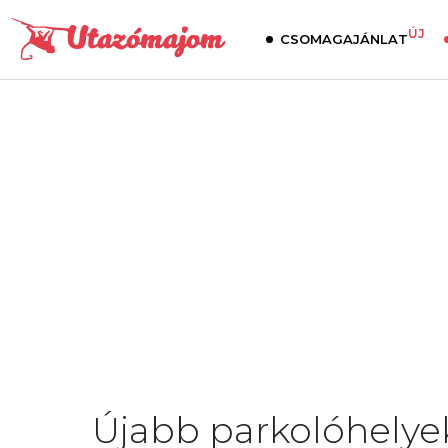
ÚJ
CSOMAGAJÁNLAT
Újabb parkolóhelye