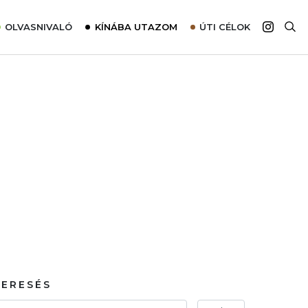
OLVASNIVALÓ
KÍNÁBA UTAZOM
ÚTI CÉLOK
Top 10 látnivalók térképpel
Európa
Tudnivalók az ajánlatok lefoglalásához
Ázsia
Tippek & Trükkök
Amerika
Utazómajom – CitySIM kártya a világutazóknak
Afrika
Interjú
Ausztrália
Élménybeszámolók
Szállodalátogatás
Sajtómegjelenések
KERESÉS