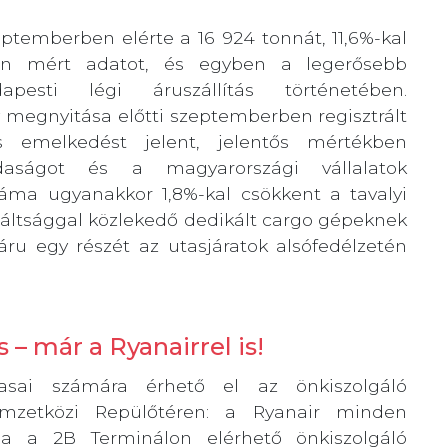
ptemberben elérte a 16 924 tonnát, 11,6%-kal
en mért adatot, és egyben a legerősebb
esti légi áruszállítás történetében.
 megnyitása előtti szeptemberben regisztrált
 emelkedést jelent, jelentős mértékben
ságot és a magyarországi vállalatok
záma ugyanakkor 1,8%-kal csökkent a tavalyi
áltsággal közlekedő dedikált cargo gépeknek
ru egy részét az utasjáratok alsófedélzetén
– már a Ryanairrel is!
tasai számára érhető el az önkiszolgáló
mzetközi Repülőtéren: a Ryanair minden
tja a 2B Terminálon elérhető önkiszolgáló