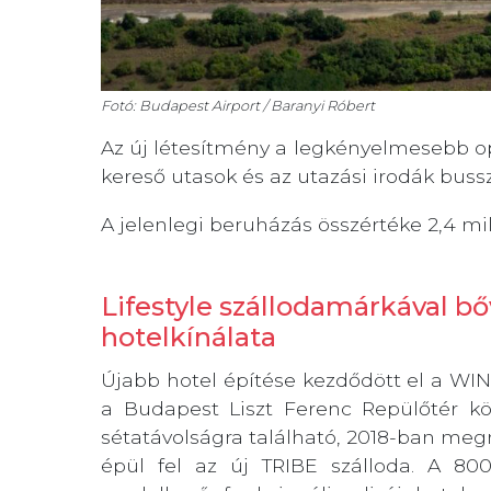
Fotó: Budapest Airport / Baranyi Róbert
Az új létesítmény a legkényelmesebb opc
kereső utasok és az utazási irodák bus
A jelenlegi beruházás összértéke 2,4 milli
Lifestyle szállodamárkával bő
hotelkínálata
Újabb hotel építése kezdődött el a WIN
a Budapest Liszt Ferenc Repülőtér köz
sétatávolságra található, 2018-ban megny
épül fel az új TRIBE szálloda. A 80