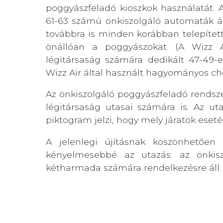
poggyászfeladó kioszkok használatát. A
61-63 számú önkiszolgáló automaták ál
továbbra is minden korábban telepített 
önállóan a poggyászokat. (A Wizz A
légitársaság számára dedikált 47-49-
Wizz Air által használt hagyományos che
Az önkiszolgáló poggyászfeladó rendsz
légitársaság utasai számára is. Az ut
piktogram jelzi, hogy mely járatok eseté
A jelenlegi újításnak köszönhetőe
kényelmesebbé az utazás: az önkis
kétharmada számára rendelkezésre áll.