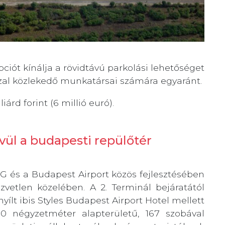
iót kínálja a rövidtávú parkolási lehetőséget
szal közlekedő munkatársai számára egyaránt.
árd forint (6 millió euró).
vül a budapesti repülőtér
G és a Budapest Airport közös fejlesztésében
vetlen közelében. A 2. Terminál bejáratától
ílt ibis Styles Budapest Airport Hotel mellett
00 négyzetméter alapterületű, 167 szobával