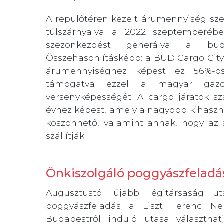
A repülőtéren kezelt árumennyiség sze
túlszárnyalva a 2022 szeptemberéb
szezonkezdést generálva a budap
Összehasonlításképp: a BUD Cargo City
árumennyiséghez képest ez 56%-os
támogatva ezzel a magyar gazda
versenyképességét. A cargo járatok s
évhez képest, amely a nagyobb kihaszn
köszönhető, valamint annak, hogy az á
szállítják.
Önkiszolgáló poggyászfeladás 
Augusztustól újabb légitársaság u
poggyászfeladás a Liszt Ferenc Ne
Budapestről induló utasa választha