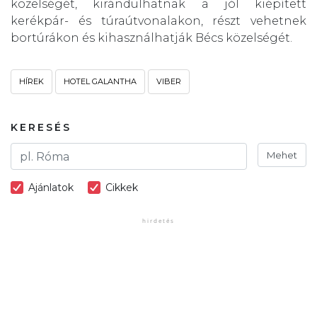
közelségét, kirándulhatnak a jól kiépített
kerékpár- és túraútvonalakon, részt vehetnek
bortúrákon és kihasználhatják Bécs közelségét.
HÍREK
HOTEL GALANTHA
VIBER
KERESÉS
Mehet
Ajánlatok
Cikkek