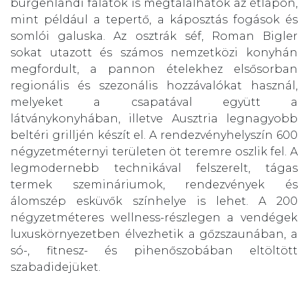
burgenlandi falatok is megtalálhatók az étlapon,
mint például a tepertő, a káposztás fogások és
somlói galuska. Az osztrák séf, Roman Bigler
sokat utazott és számos nemzetközi konyhán
megfordult, a pannon ételekhez elsősorban
regionális és szezonális hozzávalókat használ,
melyeket a csapatával együtt a
látványkonyhában, illetve Ausztria legnagyobb
beltéri grilljén készít el. A rendezvényhelyszín 600
négyzetméternyi területen öt teremre oszlik fel. A
legmodernebb technikával felszerelt, tágas
termek szemináriumok, rendezvények és
álomszép esküvők színhelye is lehet. A 200
négyzetméteres wellness-részlegen a vendégek
luxuskörnyezetben élvezhetik a gőzszaunában, a
só-, fitnesz- és pihenőszobában eltöltött
szabadidejüket.