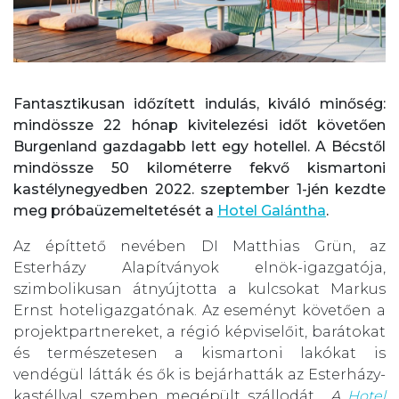
Fantasztikusan időzített indulás, kiváló minőség:
mindössze 22 hónap kivitelezési időt követően
Burgenland gazdagabb lett egy hotellel. A Bécstől
mindössze 50 kilométerre fekvő kismartoni
kastélynegyedben 2022. szeptember 1-jén kezdte
meg próbaüzemeltetését a
Hotel Galántha
.
Az építtető nevében DI Matthias Grün, az
Esterházy Alapítványok elnök-igazgatója,
szimbolikusan átnyújtotta a kulcsokat Markus
Ernst hoteligazgatónak. Az eseményt követően a
projektpartnereket, a régió képviselőit, barátokat
és természetesen a kismartoni lakókat is
vendégül látták és ők is bejárhatták az Esterházy-
kastéllyal szemben megépült szállodát.
„A
Hotel