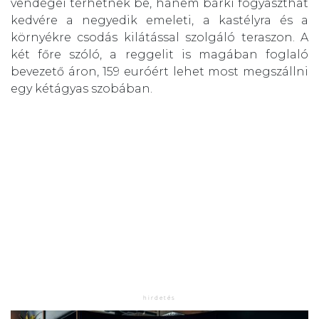
vendégei térhetnek be, hanem bárki fogyaszthat
kedvére a negyedik emeleti, a kastélyra és a
környékre csodás kilátással szolgáló teraszon. A
két főre szóló, a reggelit is magában foglaló
bevezető áron, 159 euróért lehet most megszállni
egy kétágyas szobában.