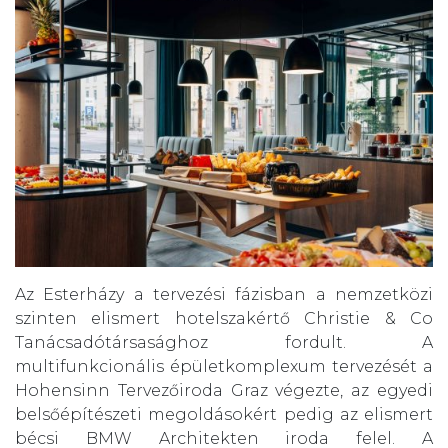
Az Esterházy a tervezési fázisban a nemzetközi
szinten elismert hotelszakértő Christie & Co
Tanácsadótársasághoz fordult. A
multifunkcionális épületkomplexum tervezését a
Hohensinn Tervezőiroda Graz végezte, az egyedi
belsőépítészeti megoldásokért pedig az elismert
bécsi BMW Architekten iroda felel. A