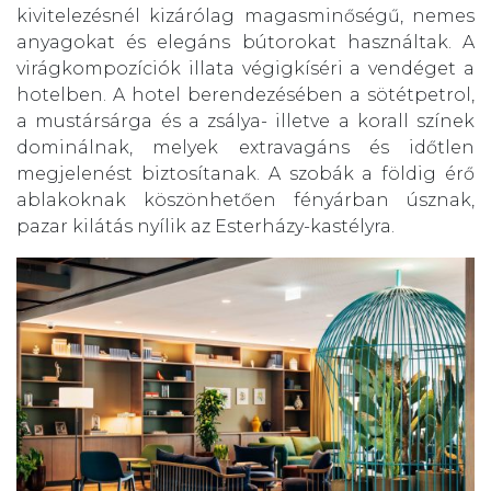
kivitelezésnél kizárólag magasminőségű, nemes
anyagokat és elegáns bútorokat használtak. A
virágkompozíciók illata végigkíséri a vendéget a
hotelben. A hotel berendezésében a sötétpetrol,
a mustársárga és a zsálya- illetve a korall színek
dominálnak, melyek extravagáns és időtlen
megjelenést biztosítanak. A szobák a földig érő
ablakoknak köszönhetően fényárban úsznak,
pazar kilátás nyílik az Esterházy-kastélyra.