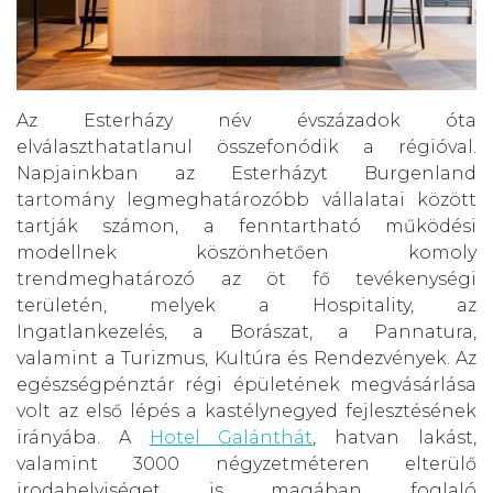
Az Esterházy név évszázadok óta
elválaszthatatlanul összefonódik a régióval.
Napjainkban az Esterházyt Burgenland
tartomány legmeghatározóbb vállalatai között
tartják számon, a fenntartható működési
modellnek köszönhetően komoly
trendmeghatározó az öt fő tevékenységi
területén, melyek a Hospitality, az
Ingatlankezelés, a Borászat, a Pannatura,
valamint a Turizmus, Kultúra és Rendezvények. Az
egészségpénztár régi épületének megvásárlása
volt az első lépés a kastélynegyed fejlesztésének
irányába. A
Hotel Galánthát
, hatvan lakást,
valamint 3000 négyzetméteren elterülő
irodahelyiséget is magában foglaló