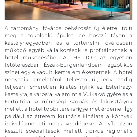
A tartományi főváros belvárosát új élettel tölti
meg a sokoldalú épület, de hosszú távon a
kastélynegyedben és a történelmi óvárosban
működő egyéb vállalkozások is profitálhatnak a
hotel működéséből. A THE TOP az egyetlen
tetőteraszbár Észak-Burgenlandban, egzotikus
színei egy elvadult kertre emlékeztetnek. A hotel
negyedik emeletéről teljesen új, egy eddig
teljesen ismeretlen kilátás nyílik az Esterházy-
kastélyra, a városra, valamint a Vulka-völgyére és a
Fertő-tóra. A minőségi szobák és lakosztályok
mellett a hotel többi tere is figyelmet érdemel. Így
például az étterem kulináris kínálata a környék
ízeivel ismerteti meg a vendégeket. A nyílt tűzön
készült specialitások mellett tipikus regionális