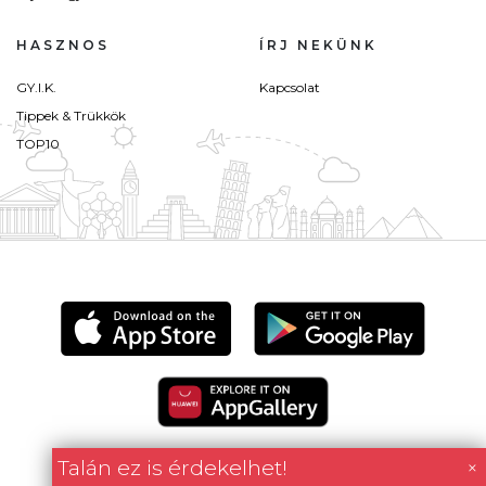
HASZNOS
ÍRJ NEKÜNK
GY.I.K.
Kapcsolat
Tippek & Trükkök
TOP10
Talán ez is érdekelhet!
×