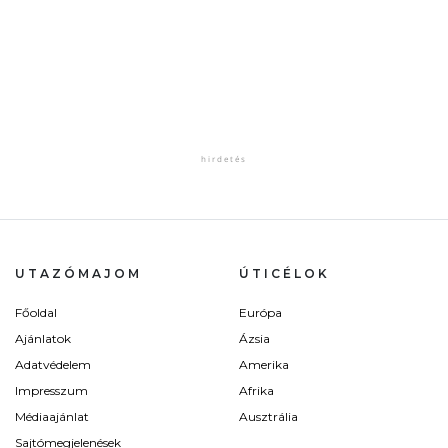
UTAZÓMAJOM
ÚTICÉLOK
Főoldal
Európa
Ajánlatok
Ázsia
Adatvédelem
Amerika
Impresszum
Afrika
Médiaajánlat
Ausztrália
Sajtómegjelenések