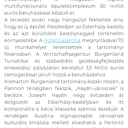
multifunkcionális épületkomplexum 60 millió
eurós beruházással készült el.
A tervezés során nagy hangsúlyt fektettek arra,
hogy az új épület illeszkedjen az Esterházy-kastély
és az azt körülölelő kastélynegyed történelmi
környezetébe. A
Hotel Galántha
megnyitásával 70
új munkahelyet teremtettek a tartományi
fővárosban. A Wirtschaftsagentur Burgenland
Turisztikai és szabadidős gazdaságfejlesztés
elnevezésű pályázatán keresztül 3,5 Millió eurós
támogatással járult hozzá a beruházáshoz.
Kismarton Burgenland tartomány északi részén, a
Pannon térségben fekszik, „Haydn-városnak“ is
becézik. Joseph Haydn négy évtizeden át
dolgozott az Esterházy-kastélyban és itt
komponálta a bécsi klasszika számos darabját. A
vendégek Ausztria legnaposabb városának
kulturális kínálata mellett élvezhetik a Fertő-tó