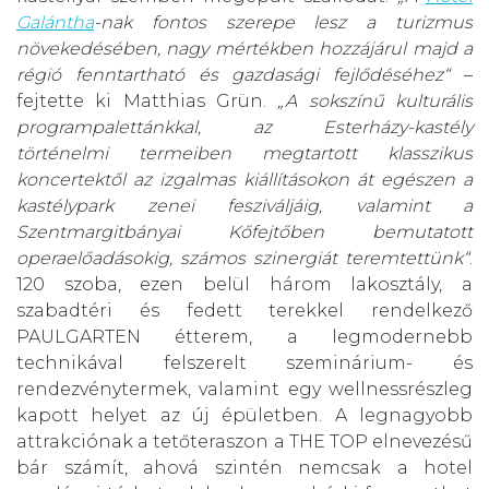
Galántha
-nak fontos szerepe lesz a turizmus
növekedésében, nagy mértékben hozzájárul majd a
régió fenntartható és gazdasági fejlődéséhez“
–
fejtette ki Matthias Grün.
„A sokszínű kulturális
programpalettánkkal, az Esterházy-kastély
történelmi termeiben megtartott klasszikus
koncertektől az izgalmas kiállításokon át egészen a
kastélypark zenei fesziváljáig, valamint a
Szentmargitbányai Kőfejtőben bemutatott
operaelőadásokig, számos szinergiát teremtettünk“
.
120 szoba, ezen belül három lakosztály, a
szabadtéri és fedett terekkel rendelkező
PAULGARTEN étterem, a legmodernebb
technikával felszerelt szeminárium- és
rendezvénytermek, valamint egy wellnessrészleg
kapott helyet az új épületben. A legnagyobb
attrakciónak a tetőteraszon a THE TOP elnevezésű
bár számít, ahová szintén nemcsak a hotel