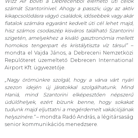
Wizz Air bővíti a Debrecenből elérhető úti célok
számát Szantorinivel. Ahogy a passzív, úgy az aktív
kikapcsolódásra vágyó családok, idősebbek vagy akár
fiatalok számára egyaránt kedvelt úti cél lehet majd,
hisz számos csodaszép kisváros található Szantorini
szigetén, amelyekhez a kiváló gasztronómia mellett
homokos tengerpart és kristálytiszta víz társul”
–
mondta el Vajda János, a Debreceni Nemzetközi
Repülőteret üzemeltető Debrecen International
Airport Kft. ügyvezetője.
„Nagy örömünkre szolgál, hogy a várva várt nyári
szezon idején új járatokkal szolgálhatunk. Mind
Haniá, mind Szantorini elképesztően népszerű
üdülőhelyek, ezért bízunk benne, hogy sokakat
tudunk majd eljuttatni a megérdemelt vakációjának
helyszínére.”
– mondta Radó András, a légitársaság
senior kommunikációs menedzsere.