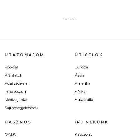
UTAZÓMAJOM
ÚTICÉLOK
Főoldal
Európa
Ajánlatok
Ázsia
Adatvédelem
Amerika
Impresszum
Afrika
Médiaajánlat
Ausztrália
Sajtómegjelenések
HASZNOS
ÍRJ NEKÜNK
GY.I.K.
Kapcsolat