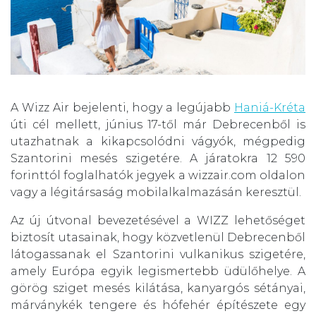
A Wizz Air bejelenti, hogy a legújabb
Haniá-Kréta
úti cél mellett, június 17-től már Debrecenből is
utazhatnak a kikapcsolódni vágyók, mégpedig
Szantorini mesés szigetére. A járatokra 12 590
forinttól foglalhatók jegyek a wizzair.com oldalon
vagy a légitársaság mobilalkalmazásán keresztül.
Az új útvonal bevezetésével a WIZZ lehetőséget
biztosít utasainak, hogy közvetlenül Debrecenből
látogassanak el Szantorini vulkanikus szigetére,
amely Európa egyik legismertebb üdülőhelye. A
görög sziget mesés kilátása, kanyargós sétányai,
márványkék tengere és hófehér építészete egy