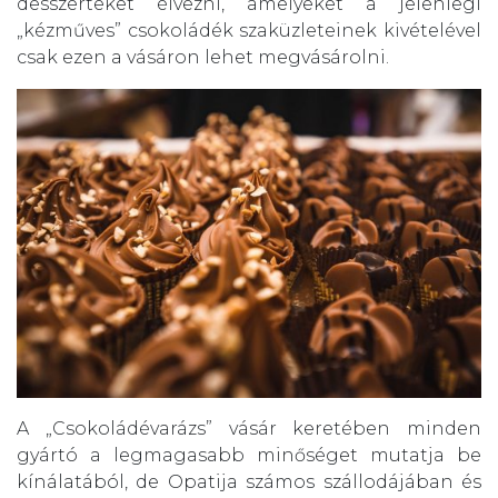
desszerteket élvezni, amelyeket a jelenlegi
„kézműves” csokoládék szaküzleteinek kivételével
csak ezen a vásáron lehet megvásárolni.
A „Csokoládévarázs” vásár keretében minden
gyártó a legmagasabb minőséget mutatja be
kínálatából, de Opatija számos szállodájában és