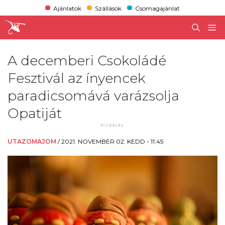
Ajánlatok
Szállások
Csomagajánlat
A decemberi Csokoládé
Fesztivál az ínyencek
paradicsomává varázsolja
Opatiját
UTAZOMAJOM
/
2021. NOVEMBER 02. KEDD - 11:45