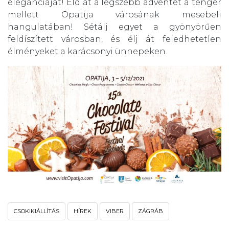
eleganciáját! Éld át a legszebb adventet a tenger
mellett Opatija városának mesebeli
hangulatában! Sétálj egyet a gyönyörűen
feldíszített városban, és élj át feledhetetlen
élményeket a karácsonyi ünnepeken.
CSOKIKIÁLLÍTÁS
HÍREK
VIBER
ZÁGRÁB