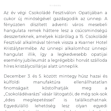
Az év végi Csokoládé Fesztiválon Opatijában a
cukor új minőségével gazdagodik az ünnep. A
fényűzően díszített adventi város mesebeli
hangulata remek háttere lesz a csúcsminőségű
desszerteknek, amelyek kizárólag a 15. Csokoládé
Fesztivál alkalmával térnek vissza a Kvarner Hotel
Kristálytermébe. Az ünnepi alkalomhoz ünnepi
hangulat illik, így a legkedvesebb opatijai
esemény jubileumát a legrégebbi horvát szálloda
híres kristálycsillárjai alatt ünneplik.
December 3. és 5. között mintegy húsz hazai és
külföldi manufaktúra ellenállhatatlan
finomságait kóstolhatják meg a
„Csokoládévarázs” vásár látogatói, de még sok-sok
„édes meglepetéssel” is találkozhatnak.
Egyedülálló lehetőség lesz olyan egyedi