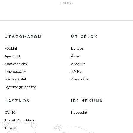
UTAZÓMAJOM
ÚTICÉLOK
Főoldal
Európa
Ajánlatok
Ázsia
Adatvédelem
Amerika
Impresszum
Afrika
Médiaajánlat
Ausztrália
Sajtómegjelenések
HASZNOS
ÍRJ NEKÜNK
GY.I.K.
Kapcsolat
Tippek & Trükkök
TOP10