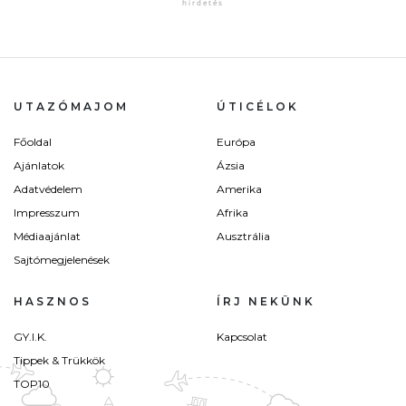
UTAZÓMAJOM
ÚTICÉLOK
Főoldal
Európa
Ajánlatok
Ázsia
Adatvédelem
Amerika
Impresszum
Afrika
Médiaajánlat
Ausztrália
Sajtómegjelenések
HASZNOS
ÍRJ NEKÜNK
GY.I.K.
Kapcsolat
Tippek & Trükkök
TOP10