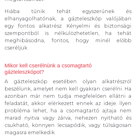
Hiába tűnik tehát egyszerűnek és
elhanyagolhatónak, a gázteleszkóp valójában
egy fontos alkatrész. Kényelmi és biztonsági
szempontból is nélkülözhetetlen, ha tehát
meghibásodna, fontos, hogy minél előbb
cseréljük.
Mikor kell cserélnünk a csomagtartó
gázteleszkópot?
A gázteleszkóp esetében olyan alkatrészről
beszélünk, amelyet nem kell gyakran cserélni. Ha
azonban már nem tudja megfelelően ellátni a
feladatát, akkor elérkezett ennek az ideje. Ilyen
probléma lehet, ha a csomagtartó ajtaja nem
marad nyitva vagy zárva, nehezen nyitható és
csukható, könnyen lecsapódik, vagy túlságosan
magasra emelkedik.