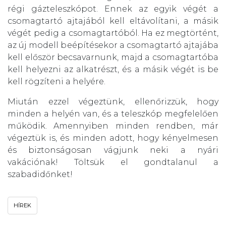
régi gázteleszkópot. Ennek az egyik végét a
csomagtartó ajtajából kell eltávolítani, a másik
végét pedig a csomagtartóból. Ha ez megtörtént,
az új modell beépítésekor a csomagtartó ajtajába
kell először becsavarnunk, majd a csomagtartóba
kell helyezni az alkatrészt, és a másik végét is be
kell rögzíteni a helyére.
Miután ezzel végeztünk, ellenőrizzük, hogy
minden a helyén van, és a teleszkóp megfelelően
működik. Amennyiben minden rendben, már
végeztük is, és minden adott, hogy kényelmesen
és biztonságosan vágjunk neki a nyári
vakációnak! Töltsük el gondtalanul a
szabadidőnket!
HÍREK