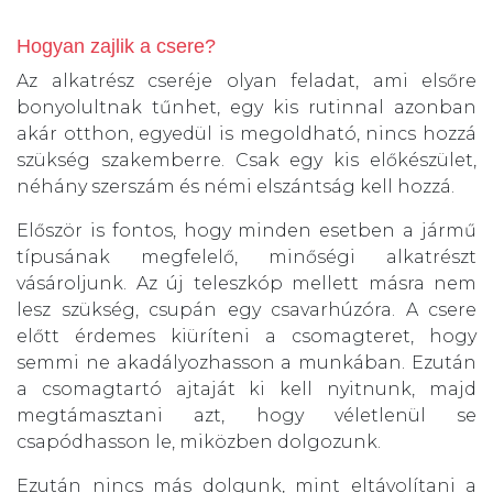
Hogyan zajlik a csere?
Az alkatrész cseréje olyan feladat, ami elsőre
bonyolultnak tűnhet, egy kis rutinnal azonban
akár otthon, egyedül is megoldható, nincs hozzá
szükség szakemberre. Csak egy kis előkészület,
néhány szerszám és némi elszántság kell hozzá.
Először is fontos, hogy minden esetben a jármű
típusának megfelelő, minőségi alkatrészt
vásároljunk. Az új teleszkóp mellett másra nem
lesz szükség, csupán egy csavarhúzóra. A csere
előtt érdemes kiüríteni a csomagteret, hogy
semmi ne akadályozhasson a munkában. Ezután
a csomagtartó ajtaját ki kell nyitnunk, majd
megtámasztani azt, hogy véletlenül se
csapódhasson le, miközben dolgozunk.
Ezután nincs más dolgunk, mint eltávolítani a