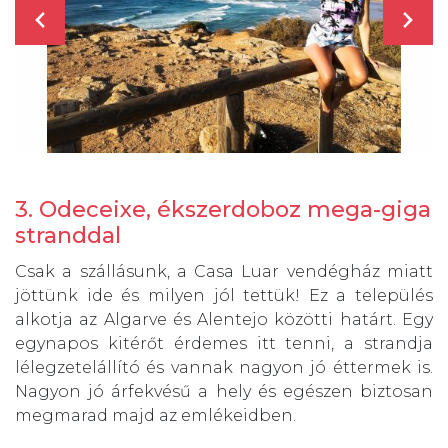
3. Odeceixe, ékszerdoboz mega-giga
stranddal
Csak a szállásunk, a Casa Luar vendégház miatt
jöttünk ide és milyen jól tettük! Ez a település
alkotja az Algarve és Alentejo közötti határt. Egy
egynapos kitérőt érdemes itt tenni, a strandja
lélegzetelállító és vannak nagyon jó éttermek is.
Nagyon jó árfekvésű a hely és egészen biztosan
megmarad majd az emlékeidben.