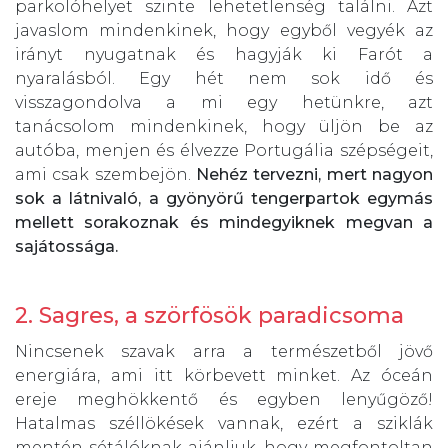
parkolóhelyet szinte lehetetlenség találni. Azt
javaslom mindenkinek, hogy egyből vegyék az
irányt nyugatnak és hagyják ki Farót a
nyaralásból. Egy hét nem sok idő és
visszagondolva a mi egy hetünkre, azt
tanácsolom mindenkinek, hogy üljön be az
autóba, menjen és élvezze Portugália szépségeit,
ami csak szembejön.
Nehéz tervezni, mert nagyon
sok a látnivaló, a gyönyörű tengerpartok egymás
mellett sorakoznak és mindegyiknek megvan a
sajátossága.
2. Sagres, a szörfösök paradicsoma
Nincsenek szavak arra a természetből jövő
energiára, ami itt körbevett minket. Az óceán
ereje meghökkentő és egyben lenyűgöző!
Hatalmas széllökések vannak, ezért a sziklák
mentén sétálóknak ajánljuk, hogy megfontoltan