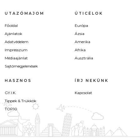
UTAZÓMAJOM
ÚTICÉLOK
Főoldal
Európa
Ajánlatok
Ázsia
Adatvédelem
Amerika
Impresszum
Afrika
Médiaajánlat
Ausztrália
Sajtómegjelenések
HASZNOS
ÍRJ NEKÜNK
GY.I.K.
Kapcsolat
Tippek & Trükkök
TOP10