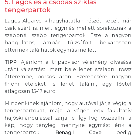
5. Lagos és a csodás sziklás
tengerpartok
Lagos Algarve kihagyhatatlan részét képzi, már
csak azért is, mert egymás mellett sorakoznak a
szebbnél szebb tengerpartok. Este a nagyon
hangulatos, ámbár túlzsúfolt belvárosban
éttermek találhatók egymás mellett.
TIPP
: Ajánlom a tripadvisor vélemény olvasása
utáni választást, mert bele lehet szaladni rossz
étterembe, borsos áron. Szerencsére nagyon
finom ételeket is lehet találni, egy főétel
átlagosan 15-17 euró.
Mindenkinek ajánlom, hogy autóval járja végig a
tengerpartokat, majd a végén egy fakultatív
hajóskirándulással zárja le. Így fog összeállni a
kép, hogy tényleg mennyire egymást érik a
tengerpartok.
Benagil Cave
pedig