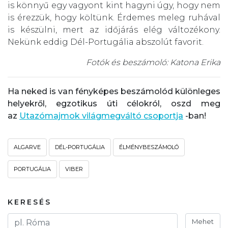
is könnyű egy vagyont kint hagyni úgy, hogy nem
is érezzük, hogy költünk. Érdemes meleg ruhával
is készülni, mert az időjárás elég változékony.
Nekünk eddig Dél-Portugália abszolút favorit.
Fotók és beszámoló: Katona Erika
Ha neked is van fényképes beszámolód különleges
helyekről, egzotikus úti célokról, oszd meg
az
Utazómajmok világmegváltó csoportja
-ban!
ALGARVE
DÉL-PORTUGÁLIA
ÉLMÉNYBESZÁMOLÓ
PORTUGÁLIA
VIBER
KERESÉS
Mehet