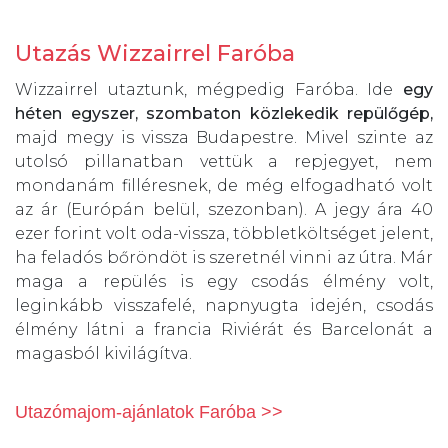
Utazás Wizzairrel Faróba
Wizzairrel utaztunk, mégpedig Faróba. Ide
egy
héten egyszer, szombaton közlekedik repülőgép,
majd megy is vissza Budapestre. Mivel szinte az
utolsó pillanatban vettük a repjegyet, nem
mondanám filléresnek, de még elfogadható volt
az ár (Európán belül, szezonban). A jegy ára 40
ezer forint volt oda-vissza, többletköltséget jelent,
ha feladós bőröndöt is szeretnél vinni az útra. Már
maga a repülés is egy csodás élmény volt,
leginkább visszafelé, napnyugta idején, csodás
élmény látni a francia Riviérát és Barcelonát a
magasból kivilágítva.
Utazómajom-ajánlatok Faróba
>>