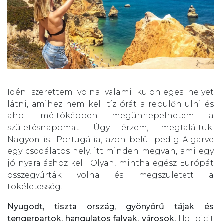
Idén szerettem volna valami különleges helyet
látni, amihez nem kell tíz órát a repülőn ülni és
ahol méltóképpen megünnepelhetem a
születésnapomat. Úgy érzem, megtaláltuk.
Nagyon is! Portugália, azon belül pedig Algarve
egy csodálatos hely, itt minden megvan, ami egy
jó nyaraláshoz kell. Olyan, mintha egész Európát
összegyúrták volna és megszületett a
tökéletesség!
Nyugodt, tiszta ország, gyönyörű tájak és
tengerpartok, hangulatos falvak, városok.
Hol picit