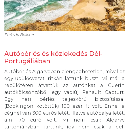
Praia do Beliche
Autóbérlés és közlekedés Dél-
Portugáliában
Autóbérlés Algarveban elengedhetetlen, mivel ez
egy üdülőövezet, ritkán láttunk buszt. Mi már a
repülőtéren átvettük az autónkat a Guerin
autókölcsönzőből, egy vadiúj Renault Capturt.
Egy heti bérlés teljeskörű biztosítással
(Bookingon kötöttük) 100 ezer ft volt. Ennél a
cégnél van 300 eurós letét, illetve autópálya letét,
ami 70 euró volt. Mi nem csak Algarve
tartományban jártunk, így nem csak a déli