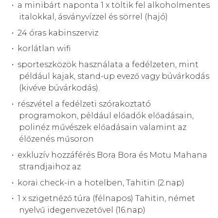
a minibárt naponta 1 x töltik fel alkoholmentes
italokkal, ásványvízzel és sörrel (hajó)
24 óras kabinszerviz
korlátlan wifi
sporteszközök használata a fedélzeten, mint
például kajak, stand-up evező vagy búvárkodás
(kivéve búvárkodás).
részvétel a fedélzeti szórakoztató
programokon, például előadók előadásain,
polinéz művészek előadásain valamint az
élőzenés műsoron
exkluzív hozzáférés Bora Bora és Motu Mahana
strandjaihoz az
korai check-in a hotelben, Tahitin (2.nap)
1 x szigetnéző túra (félnapos) Tahitin, német
nyelvű idegenvezetővel (16.nap)