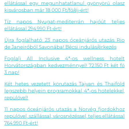
ellátással egy megunhatatlanul gyönyörű olasz
kisvárosban már 18 000 Ft/fő/éj-ért!
Tíz napos Nyugat-mediterrán hajóút teljes
ellátással 294.990 Ft-ért!
Újra foglalható: 23 napos óceánjárós utazás Rio
de Janeiróból Savonába! Bécsi indulás/érkezés
Foglalj All Inclusive 4*-os wellness hotelt
Horvátországban kedvezménnyel! 72.150 Ft két fő
3 nap!
Két hetes vezetett körutazás Tajvan és Thaiföld
legszebb helyein programokkal, 4*-os hotelekkel,
repülővel!
11 napos óceánjárós utazás a Norvég fjordokhoz
repülővel, szállással, városnézéssel, teljes ellátással
764.990 Ft-ért!