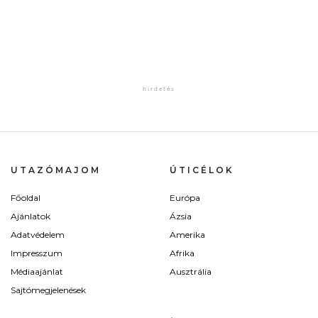
UTAZÓMAJOM
ÚTICÉLOK
Főoldal
Európa
Ajánlatok
Ázsia
Adatvédelem
Amerika
Impresszum
Afrika
Médiaajánlat
Ausztrália
Sajtómegjelenések