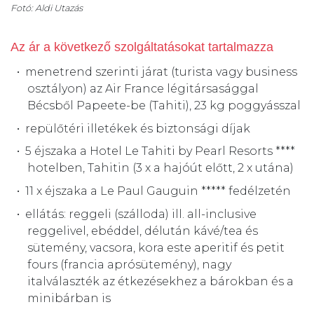
Fotó: Aldi Utazás
Az ár a következő szolgáltatásokat tartalmazza
menetrend szerinti járat (turista vagy business
osztályon) az Air France légitársasággal
Bécsből Papeete-be (Tahiti), 23 kg poggyásszal
repülőtéri illetékek és biztonsági díjak
5 éjszaka a Hotel Le Tahiti by Pearl Resorts ****
hotelben, Tahitin (3 x a hajóút előtt, 2 x utána)
11 x éjszaka a Le Paul Gauguin ***** fedélzetén
ellátás: reggeli (szálloda) ill. all-inclusive
reggelivel, ebéddel, délután kávé/tea és
sütemény, vacsora, kora este aperitif és petit
fours (francia aprósütemény), nagy
italválaszték az étkezésekhez a bárokban és a
minibárban is