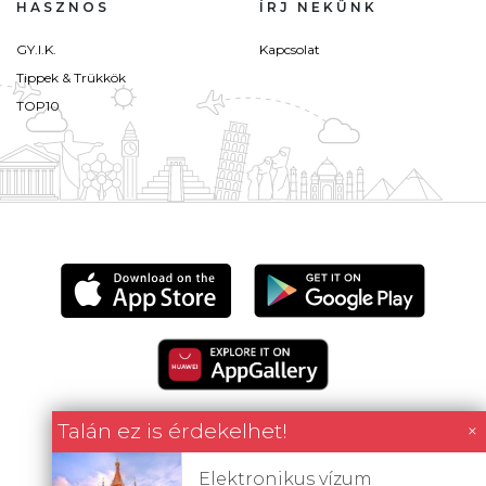
HASZNOS
ÍRJ NEKÜNK
GY.I.K.
Kapcsolat
Tippek & Trükkök
TOP10
Talán ez is érdekelhet!
×
Elektronikus vízum