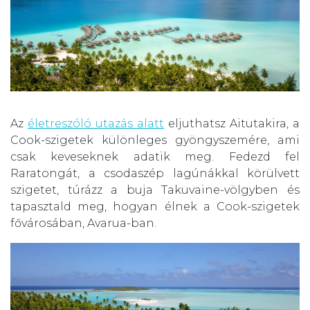
Az
életreszóló utazás alatt
eljuthatsz Aitutakira, a
Cook-szigetek különleges gyöngyszemére, ami
csak keveseknek adatik meg. Fedezd fel
Raratongát, a csodaszép lagúnákkal körülvett
szigetet, túrázz a buja Takuvaine-völgyben és
tapasztald meg, hogyan élnek a Cook-szigetek
fővárosában, Avarua-ban.