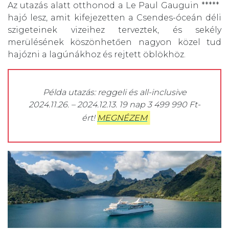
Az utazás alatt otthonod a Le Paul Gauguin *****
hajó lesz, amit kifejezetten a Csendes-óceán déli
szigeteinek vizeihez terveztek, és sekély
merülésének köszönhetően nagyon közel tud
hajózni a lagúnákhoz és rejtett öblökhöz.
Példa utazás: reggeli és all-inclusive
2024.11.26. – 2024.12.13. 19 nap 3 499 990 Ft-
ért!
MEGNÉZEM