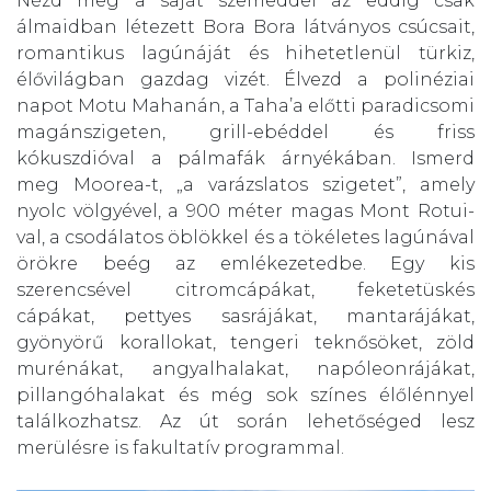
Nézd meg a saját szemeddel az eddig csak
álmaidban létezett Bora Bora látványos csúcsait,
romantikus lagúnáját és hihetetlenül türkiz,
élővilágban gazdag vizét. Élvezd a polinéziai
napot Motu Mahanán, a Taha’a előtti paradicsomi
magánszigeten, grill-ebéddel és friss
kókuszdióval a pálmafák árnyékában. Ismerd
meg Moorea-t, „a varázslatos szigetet”, amely
nyolc völgyével, a 900 méter magas Mont Rotui-
val, a csodálatos öblökkel és a tökéletes lagúnával
örökre beég az emlékezetedbe. Egy kis
szerencsével citromcápákat, feketetüskés
cápákat, pettyes sasrájákat, mantarájákat,
gyönyörű korallokat, tengeri teknősöket, zöld
murénákat, angyalhalakat, napóleonrájákat,
pillangóhalakat és még sok színes élőlénnyel
találkozhatsz. Az út során lehetőséged lesz
merülésre is fakultatív programmal.