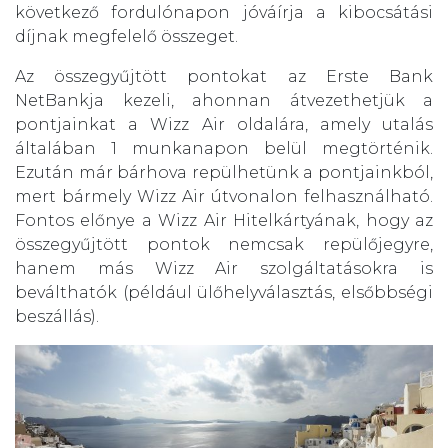
következő fordulónapon jóváírja a kibocsátási
díjnak megfelelő összeget.
Az összegyűjtött pontokat az Erste Bank
NetBankja kezeli, ahonnan átvezethetjük a
pontjainkat a Wizz Air oldalára, amely utalás
általában 1 munkanapon belül megtörténik.
Ezután már bárhova repülhetünk a pontjainkból,
mert bármely Wizz Air útvonalon felhasználható.
Fontos előnye a Wizz Air Hitelkártyának, hogy az
összegyűjtött pontok nemcsak repülőjegyre,
hanem más Wizz Air szolgáltatásokra is
beválthatók (például ülőhelyválasztás, elsőbbségi
beszállás).