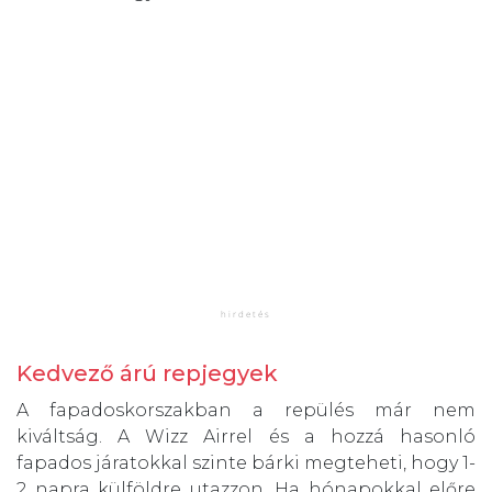
Kedvező árú repjegyek
A fapadoskorszakban a repülés már nem
kiváltság. A Wizz Airrel és a hozzá hasonló
fapados járatokkal szinte bárki megteheti, hogy 1-
2 napra külföldre utazzon. Ha hónapokkal előre