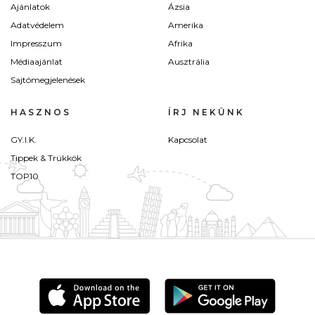
Ajánlatok
Ázsia
Adatvédelem
Amerika
Impresszum
Afrika
Médiaajánlat
Ausztrália
Sajtómegjelenések
HASZNOS
ÍRJ NEKÜNK
GY.I.K.
Kapcsolat
Tippek & Trükkök
TOP10