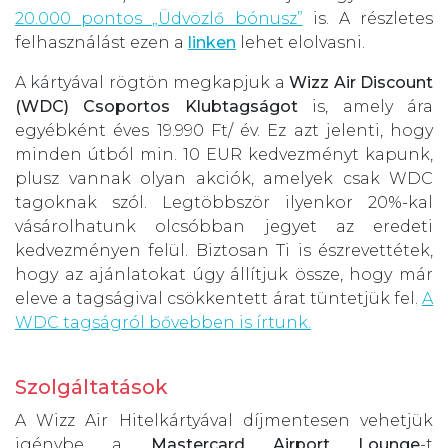
20.000 pontos „Üdvözlő bónusz”
is. A részletes
felhasználást ezen a
linken
lehet elolvasni.
A kártyával rögtön megkapjuk a
Wizz Air Discount
(WDC) Csoportos Klubtagságot
is, amely ára
egyébként éves 19.990 Ft/ év. Ez azt jelenti, hogy
minden útból min. 10 EUR kedvezményt kapunk,
plusz vannak olyan akciók, amelyek csak WDC
tagoknak szól. Legtöbbször ilyenkor 20%-kal
vásárolhatunk olcsóbban jegyet az eredeti
kedvezményen felül. Biztosan Ti is észrevettétek,
hogy az ajánlatokat úgy állítjuk össze, hogy már
eleve a tagságival csökkentett árat tüntetjük fel.
A
WDC tagságról bővebben is írtunk.
Szolgáltatások
A Wizz Air Hitelkártyával díjmentesen vehetjük
igénybe a
Mastercard Airport Lounge
-t