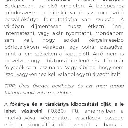
Budapesten, az első emeleten. A belépéshez
mindösszesen a hitelkártya és aznapra szóló
beszállókártya felmutatására van szükség. A
váróban díjmentesen tudsz étkezni, inni,
internetezni, vagy akár nyomtatni. Mondanom
sem kell, hogy sokkal kényelmesebb
bőrfotelekben várakozni egy pohár pezsgővel
mint a fém székeken a kapu előtt. Arról nem is
beszélve, hogy a biztonsági ellenőrzés után már
folyadék sem lesz nálad. Vagy kibírod, hogy nem
iszol, vagy venned kell valahol egy túlárazott italt.
TIPP: Üres üveget bevihetsz, és azt meg tudod
tölteni csapvízzel a mosdóban
A
főkártya és a társkártya kibocsátási díját is le
lehet vásárolni
(10.680,- Ft), amennyiben a
hitelkártyával végrehajtott vásárlások összege
eléri a kibocsátási díj összegét, a bank a