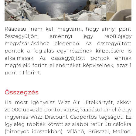
Ráadásul nem kell megvárni, hogy annyi pont
összegyűljön, amennyi egy repülőjegy
megvásárlásához elegendő. Az összegyűjtött
pontok a foglalás egy részének kifizetésére is
alkalmasak. Az összegyűjtött pontok ennek
megfelelő forint ellenértéket képviselnek, azaz 1
pont = 1 forint.
Összegzés
Ha most igényelsz Wizz Air Hitelkártyát, akkor
20.000 üdvözlő pontot kapsz, ráadásul emellé egy
ingyenes Wizz Discount Csoportos tagságot. Ez
így elég többek között az alábbi retúr úti célokra
(bizonyos időszakban): Milánó, Brüsszel, Malmö,