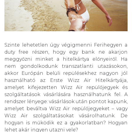
Szinte lehetetlen úgy végigmenni Ferihegyen a
duty free részen, hogy egy bank ne akarjon
meggyőzni minket a hitelkártya előnyeiről. Ha
nem gondolkodunk transzatlanti utazásokon,
akkor Európán belüli repülésekhez nagyon jól
használható az Erste Wizz Air Hitelkártyája,
amelyet kifejezetten Wizz Air repülőjegyek és
szolgáltatások vásárlására használhatunk fel. A
rendszer lényege: vásárlások után pontot kapunk,
amelyet beváltva Wizz Air repülőjegyeket – vagy
Wizz Air szolgáltatásokat vásárolhatunk. De
hogyan is működik ez a gyakorlatban? Hogyan
lehet akár ingyen utazni vele?