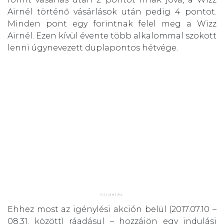
Airnél történő vásárlások után pedig 4 pontot.
Minden pont egy forintnak felel meg a Wizz
Airnél. Ezen kívül évente több alkalommal szokott
lenni úgynevezett duplapontos hétvége.
Ehhez most az igénylési akción belül (2017.07.10 –
08.31. között) ráadásul – hozzájön egy indulási