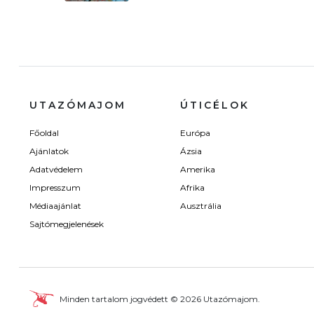
UTAZÓMAJOM
ÚTICÉLOK
Főoldal
Európa
Ajánlatok
Ázsia
Adatvédelem
Amerika
Impresszum
Afrika
Médiaajánlat
Ausztrália
Sajtómegjelenések
Minden tartalom jogvédett © 2026 Utazómajom.