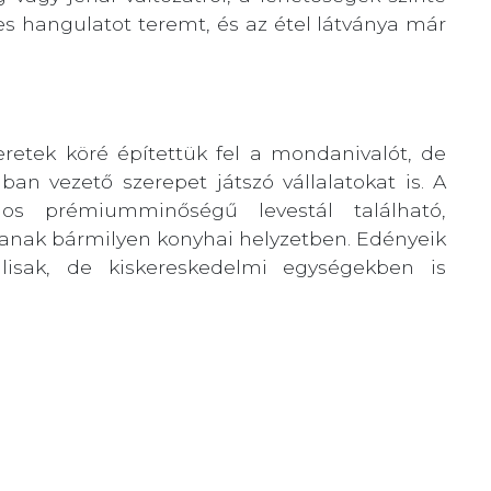
es hangulatot teremt, és az étel látványa már
eretek köré építettük fel a mondanivalót, de
n vezető szerepet játszó vállalatokat is. A
mos prémiumminőségű levestál található,
anak bármilyen konyhai helyzetben. Edényeik
isak, de kiskereskedelmi egységekben is