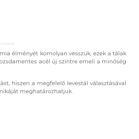
ómia élményét komolyan vesszük, ezek a tálak
rozsdamentes acél új szintre emeli a minőség
st, hiszen a megfelelő levestál választásával
amikáját meghatározhatjuk.