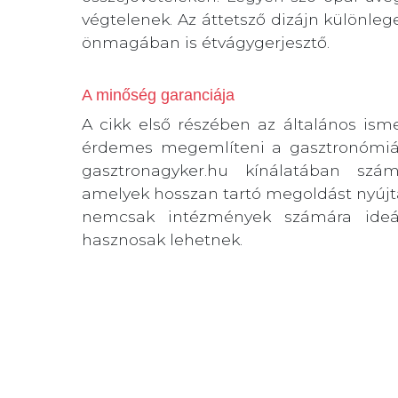
végtelenek. Az áttetsző dizájn különleg
önmagában is étvágygerjesztő.
A minőség garanciája
A cikk első részében az általános ism
érdemes megemlíteni a gasztronómiába
gasztronagyker.hu kínálatában szá
amelyek hosszan tartó megoldást nyújt
nemcsak intézmények számára ideál
hasznosak lehetnek.