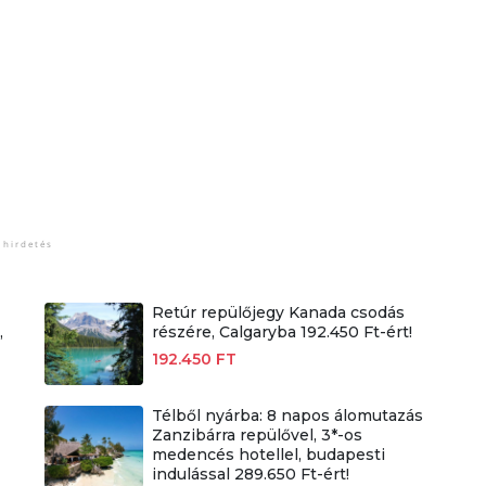
Retúr repülőjegy Kanada csodás
,
részére, Calgaryba 192.450 Ft-ért!
192.450 FT
Télből nyárba: 8 napos álomutazás
Zanzibárra repülővel, 3*-os
medencés hotellel, budapesti
indulással 289.650 Ft-ért!