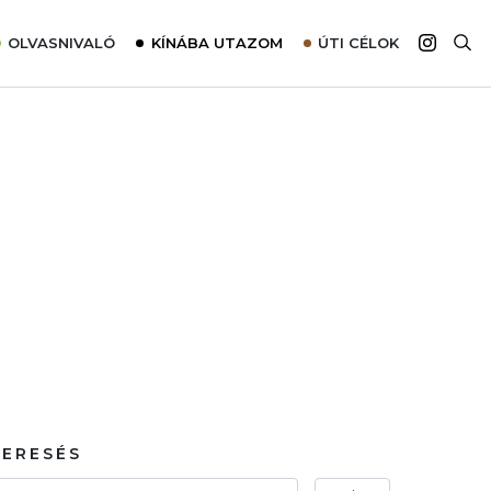
OLVASNIVALÓ
KÍNÁBA UTAZOM
ÚTI CÉLOK
Top 10 látnivalók térképpel
Európa
Tudnivalók az ajánlatok lefoglalásához
Ázsia
Tippek & Trükkök
Amerika
Utazómajom – CitySIM kártya a világutazóknak
Afrika
Interjú
Ausztrália
Élménybeszámolók
Szállodalátogatás
Sajtómegjelenések
KERESÉS