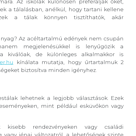
ra. Az iskolák különösen preferálják őket,
k a tálalásban, anélkül, hogy tartani kellene
zek a tálak könnyen tisztíthatók, akár
z anyag? Az acéltartalmú edények nem csupán
hanem megjelenésükkel is lenyűgözik a
a kiválóak, de különleges alkalmakkor is
er.hu
kínálata mutatja, hogy űrtartalmuk 2
etőségeket biztosítva minden igényhez.
estálak lehetnek a legjobb választások. Ezek
os eseményeken, mint például esküvőkön vagy
k kisebb rendezvényeken vagy családi
 vagy jénai változatról, a lehetőségek szinte