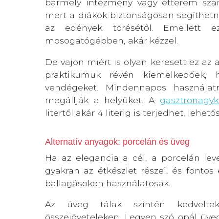
bármely intézmény vagy étterem számá
mert a diákok biztonságosan segíthetne
az edények törésétől. Emellett e
mosogatógépben, akár kézzel.
De vajon miért is olyan keresett ez a
praktikumuk révén kiemelkedőek, 
vendégeket. Mindennapos használatr
megállják a helyüket. A
gasztronagyk
litertől akár 4 literig is terjedhet, leh
Alternatív anyagok: porcelán és üveg
Ha az elegancia a cél, a porcelán lev
gyakran az étkészlet részei, és font
ballagásokon használatosak.
Az üveg tálak szintén kedvelte
összejöveteleken. Legyen szó opál üveg