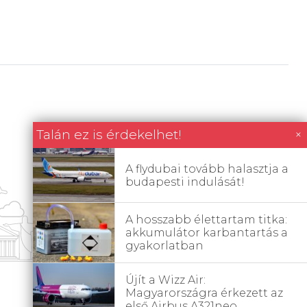
Talán ez is érdekelhet!
×
A flydubai tovább halasztja a
budapesti indulását!
A hosszabb élettartam titka:
akkumulátor karbantartás a
gyakorlatban
Újít a Wizz Air:
Magyarországra érkezett az
első Airbus A321neo