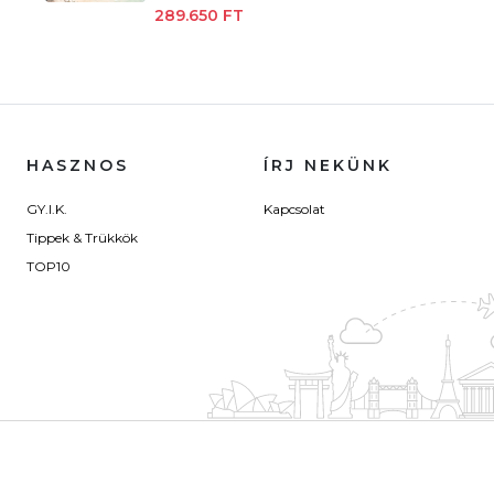
289.650 FT
HASZNOS
ÍRJ NEKÜNK
GY.I.K.
Kapcsolat
Tippek & Trükkök
TOP10