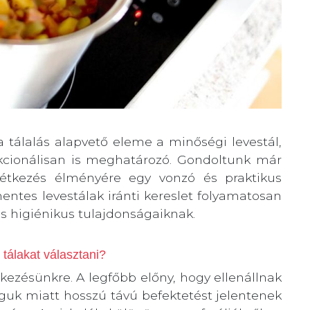
tálalás alapvető eleme a minőségi levestál,
kcionálisan is meghatározó. Gondoltunk már
 étkezés élményére egy vonzó és praktikus
entes levestálak iránti kereslet folyamatosan
s higiénikus tulajdonságaiknak.
tálakat választani?
kezésünkre. A legfőbb előny, hogy ellenállnak
guk miatt hosszú távú befektetést jelentenek