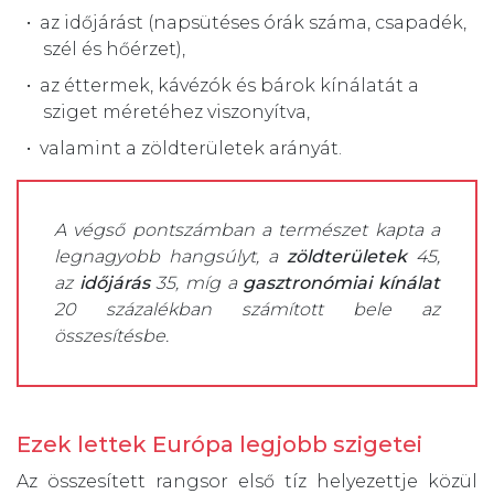
az időjárást (napsütéses órák száma, csapadék,
szél és hőérzet),
az éttermek, kávézók és bárok kínálatát a
sziget méretéhez viszonyítva,
valamint a zöldterületek arányát.
A végső pontszámban a természet kapta a
legnagyobb hangsúlyt, a
zöldterületek
45,
az
időjárás
35, míg a
gasztronómiai
kínálat
20 százalékban számított bele az
összesítésbe.
Ezek lettek Európa legjobb szigetei
Az összesített rangsor első tíz helyezettje közül