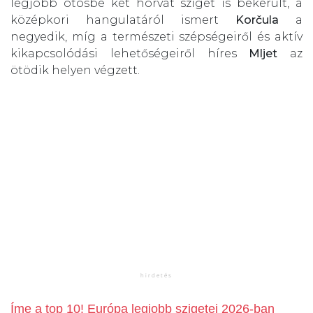
legjobb ötösbe két horvát sziget is bekerült, a
középkori hangulatáról ismert
Korčula
a
negyedik, míg a természeti szépségeiről és aktív
kikapcsolódási lehetőségeiről híres
Mljet
az
ötödik helyen végzett.
Íme a top 10! Európa legjobb szigetei 2026-ban