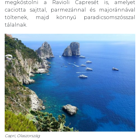
megkóstolni a Ravioli Capresét is, amelyet
caciotta sajttal, parmezánnal és majoránnával
töltenek, majd könnyű paradicsomszósszal
tálalnak.
Capri, Olaszország