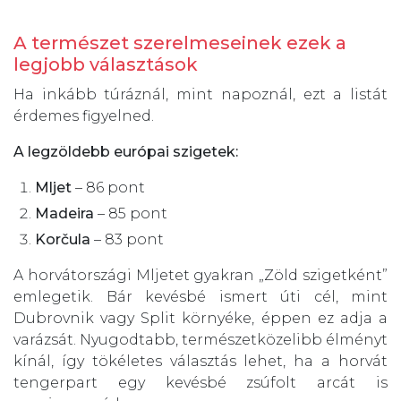
A természet szerelmeseinek ezek a
legjobb választások
Ha inkább túráznál, mint napoznál, ezt a listát
érdemes figyelned.
A legzöldebb európai szigetek:
Mljet
– 86 pont
Madeira
– 85 pont
Korčula
– 83 pont
A horvátországi Mljetet gyakran „Zöld szigetként”
emlegetik. Bár kevésbé ismert úti cél, mint
Dubrovnik vagy Split környéke, éppen ez adja a
varázsát. Nyugodtabb, természetközelibb élményt
kínál, így tökéletes választás lehet, ha a horvát
tengerpart egy kevésbé zsúfolt arcát is