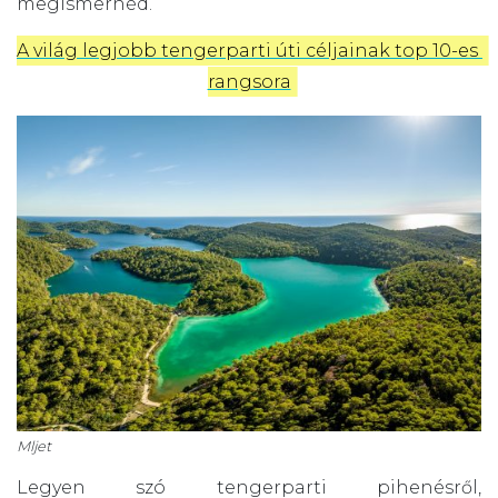
megismernéd.
A világ legjobb tengerparti úti céljainak top 10-es 
rangsora
Mljet
Legyen szó tengerparti pihenésről,