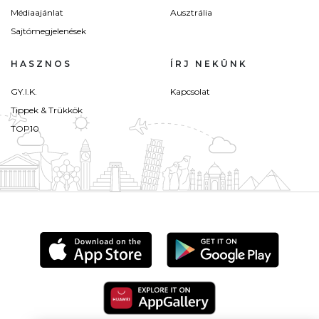
Médiaajánlat
Ausztrália
Sajtómegjelenések
HASZNOS
ÍRJ NEKÜNK
GY.I.K.
Kapcsolat
Tippek & Trükkök
TOP10