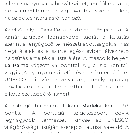
kilenc spanyol vagy horvát sziget, ami jól mutatja,
hogy a mediterrán térség továbbra is verhetetlen,
ha szigetes nyaralásról van szó.
Az első helyet
Tenerife
szerezte meg 95 ponttal. A
Kanári-szigetek legnagyobb tagját a kutatás
szerint a lenyűgöző természeti adottságok, a friss
helyi ételek és a szinte egész évben élvezhető
napsütés emelték a lista élére. A második helyen
La Palma
végzett 94 ponttal. A „La Isla Bonita”,
vagyis „A gyönyörű sziget” néven is ismert úti cél
UNESCO bioszféra-rezervátum, amely gazdag
élővilágáról és a fenntartható fejlődés iránti
elkötelezettségéről ismert.
A dobogó harmadik fokára
Madeira
került 93
ponttal. A portugál szigetcsoport egyik
legnagyobb természeti kincse az UNESCO
világörökségi listáján szereplő Laurissilva-erdő. A