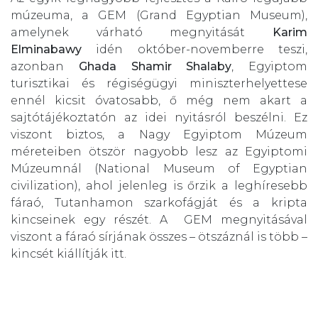
múzeuma, a GEM (Grand Egyptian Museum),
amelynek várható megnyitását
Karim
Elminabawy
idén október-novemberre teszi,
azonban
Ghada Shamir Shalaby
, Egyiptom
turisztikai és régiségügyi miniszterhelyettese
ennél kicsit óvatosabb, ő még nem akart a
sajtótájékoztatón az idei nyitásról beszélni. Ez
viszont biztos, a Nagy Egyiptom Múzeum
méreteiben ötször nagyobb lesz az Egyiptomi
Múzeumnál (National Museum of Egyptian
civilization), ahol jelenleg is őrzik a leghíresebb
fáraó, Tutanhamon szarkofágját és a kripta
kincseinek egy részét. A GEM megnyitásával
viszont a fáraó sírjának összes – ötszáznál is több –
kincsét kiállítják itt.