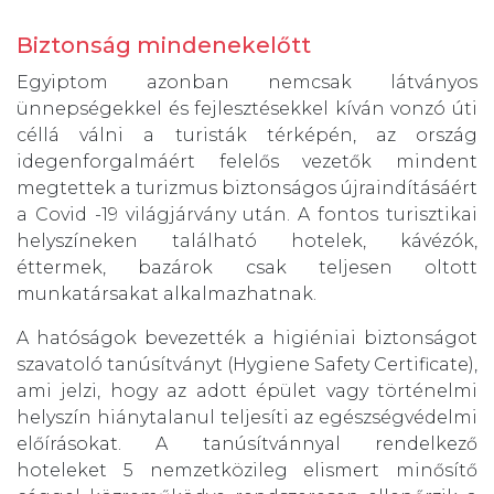
Biztonság mindenekelőtt
Egyiptom azonban nemcsak látványos
ünnepségekkel és fejlesztésekkel kíván vonzó úti
céllá válni a turisták térképén, az ország
idegenforgalmáért felelős vezetők mindent
megtettek a turizmus biztonságos újraindításáért
a Covid -19 világjárvány után. A fontos turisztikai
helyszíneken található hotelek, kávézók,
éttermek, bazárok csak teljesen oltott
munkatársakat alkalmazhatnak.
A hatóságok bevezették a higiéniai biztonságot
szavatoló tanúsítványt (Hygiene Safety Certificate),
ami jelzi, hogy az adott épület vagy történelmi
helyszín hiánytalanul teljesíti az egészségvédelmi
előírásokat. A tanúsítvánnyal rendelkező
hoteleket 5 nemzetközileg elismert minősítő