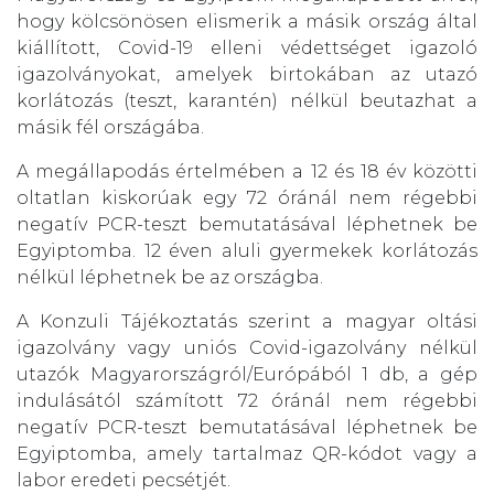
hogy kölcsönösen elismerik a másik ország által
kiállított, Covid-19 elleni védettséget igazoló
igazolványokat, amelyek birtokában az utazó
korlátozás (teszt, karantén) nélkül beutazhat a
másik fél országába.
A megállapodás értelmében a 12 és 18 év közötti
oltatlan kiskorúak egy 72 óránál nem régebbi
negatív PCR-teszt bemutatásával léphetnek be
Egyiptomba. 12 éven aluli gyermekek korlátozás
nélkül léphetnek be az országba.
A Konzuli Tájékoztatás szerint a magyar oltási
igazolvány vagy uniós Covid-igazolvány nélkül
utazók Magyarországról/Európából 1 db, a gép
indulásától számított 72 óránál nem régebbi
negatív PCR-teszt bemutatásával léphetnek be
Egyiptomba, amely tartalmaz QR-kódot vagy a
labor eredeti pecsétjét.