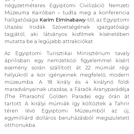
négyzetméteres Egyiptomi Civilizáció Nemzeti
Múzeuma Kairóban – tudta meg a konferencia
hallgatósága
Karim Elminabawy
-től, az Egyiptomi
Utazási Irodák Szövetségének igazgatósági
tagjától, aki látványos kisfilmek kíséretében
mutatta be a legújabb attrakciókat.
Az Egyiptomi Turisztikai Minisztérium tavaly
áprilisban egy nemzetközi figyelemmel kísért
esemény során szállított át 22 múmiát régi
helyükről a kor igényeinek megfelelő, modern
múzeumba. A 18 király és 4 királynő földi
maradványainak utazása, a Fáraók Aranyparádéja
(The Pharaohs’ Golden Parade) egy órán át
tartott. A királyi múmiák így költöztek a Tahrir
téren lévő Egyiptomi Múzeumból az új,
egymilliárd dolláros beruházásból megszületett
otthonukba.