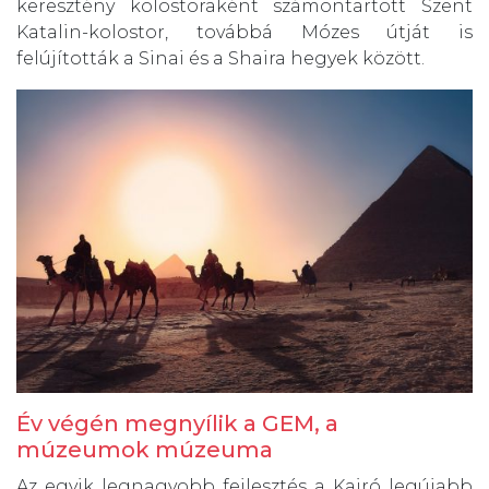
keresztény kolostoraként számontartott Szent
Katalin-kolostor, továbbá Mózes útját is
felújították a Sinai és a Shaira hegyek között.
Év végén megnyílik a GEM, a
múzeumok múzeuma
Az egyik legnagyobb fejlesztés a Kairó legújabb