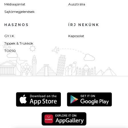
Médiaajánlat
Ausztrália
Sajtómegjelenések
HASZNOS
ÍRJ NEKÜNK
GY.I.K.
Kapcsolat
Tippek & Trükkök
TOP10