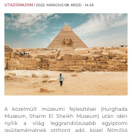
UTAZOMAJOM
/
2022. MÁRCIUS 08. KEDD - 14:43
A közelmúlt múzeumi fejlesztései (Hurghada
Museum, Sharm El Sheikh Museum) után idén
nyílik a világ leggrandiózusabb egyiptomi
gyűjteményének otthont adó, közel félmillió