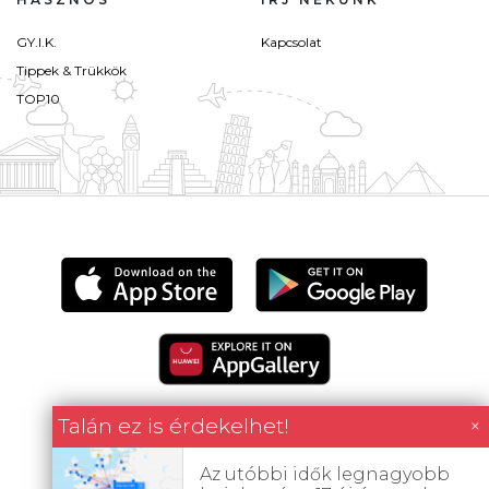
GY.I.K.
Kapcsolat
Tippek & Trükkök
TOP10
Talán ez is érdekelhet!
×
Az utóbbi idők legnagyobb
Minden tartalom jogvédett © 2026 Utazómajom.