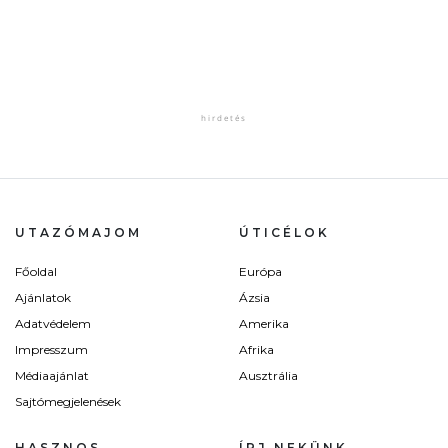
UTAZÓMAJOM
ÚTICÉLOK
Főoldal
Európa
Ajánlatok
Ázsia
Adatvédelem
Amerika
Impresszum
Afrika
Médiaajánlat
Ausztrália
Sajtómegjelenések
HASZNOS
ÍRJ NEKÜNK