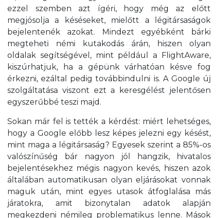
ezzel szemben azt ígéri, hogy még az előtt
megjósolja a késéseket, mielőtt a légitársaságok
bejelentenék azokat. Mindezt egyébként bárki
megteheti némi kutakodás árán, hiszen olyan
oldalak segítségével, mint például a FlightAware,
kiszúrhatjuk, ha a gépünk várhatóan késve fog
érkezni, ezáltal pedig továbbindulni is. A Google új
szolgáltatása viszont ezt a keresgélést jelentősen
egyszerűbbé teszi majd.
Sokan már fel is tették a kérdést: miért lehetséges,
hogy a Google előbb lesz képes jelezni egy késést,
mint maga a légitársaság? Egyesek szerint a 85%-os
valószínűség bár nagyon jól hangzik, hivatalos
bejelentésekhez mégis nagyon kevés, hiszen azok
általában automatikusan olyan eljárásokat vonnak
maguk után, mint egyes utasok átfoglalása más
járatokra, amit bizonytalan adatok alapján
megkezdeni némileg problematikus lenne. Mások