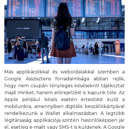
Más applikációkkal és weboldalakkal szemben a
Google Asszisztens forradalmisága abban rejlik,
hogy nem csupán tényleges késésekről tájékoztat
majd minket, hanem előrejelzést is kapunk tőle. Az
Apple például késés esetén értesítést küld a
mobilunkra, amennyiben digitális beszállókártyával
rendelkezünk a Wallet alkalmazásban. A legtöbb
légitársaság applikációja szintén hasonlóképpen jár
el, esetleg e-mailt vagy SMS-t is küldenek. A Google