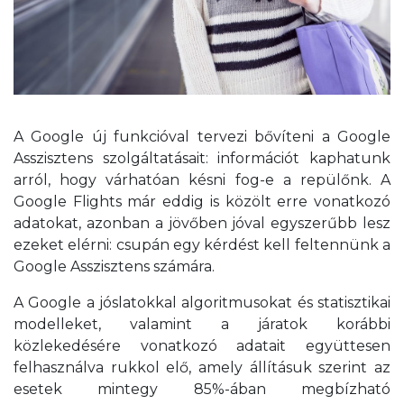
A Google új funkcióval tervezi bővíteni a Google
Asszisztens szolgáltatásait: információt kaphatunk
arról, hogy várhatóan késni fog-e a repülőnk. A
Google Flights már eddig is közölt erre vonatkozó
adatokat, azonban a jövőben jóval egyszerűbb lesz
ezeket elérni: csupán egy kérdést kell feltennünk a
Google Asszisztens számára.
A Google a jóslatokkal algoritmusokat és statisztikai
modelleket, valamint a járatok korábbi
közlekedésére vonatkozó adatait együttesen
felhasználva rukkol elő, amely állításuk szerint az
esetek mintegy 85%-ában megbízható