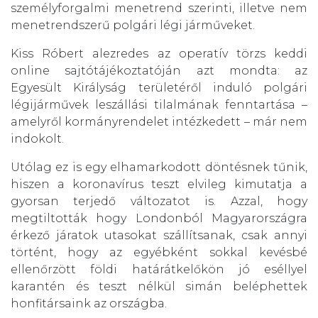
személyforgalmi menetrend szerinti, illetve nem
menetrendszerű polgári légi járműveket.
Kiss Róbert alezredes az operatív törzs keddi
online sajtótájékoztatóján azt mondta: az
Egyesült Királyság területéről induló polgári
légijárművek leszállási tilalmának fenntartása –
amelyről kormányrendelet intézkedett – már nem
indokolt.
Utólag ez is egy elhamarkodott döntésnek tűnik,
hiszen a koronavírus teszt elvileg kimutatja a
gyorsan terjedő változatot is. Azzal, hogy
megtiltották hogy Londonból Magyarországra
érkező járatok utasokat szállítsanak, csak annyi
történt, hogy az egyébként sokkal kevésbé
ellenőrzött földi határátkelőkön jó eséllyel
karantén és teszt nélkül simán beléphettek
honfitársaink az országba.