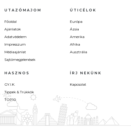
UTAZÓMAJOM
ÚTICÉLOK
Főoldal
Európa
Ajánlatok
Ázsia
Adatvédelem
Amerika
Impresszum
Afrika
Médiaajánlat
Ausztrália
Sajtómegjelenések
HASZNOS
ÍRJ NEKÜNK
GY.I.K.
Kapcsolat
Tippek & Trükkök
TOP10