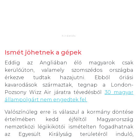
Ismét jöhetnek a gépek
Eddig az Angliában élő magyarok csak
kerülőúton, valamely szomszédos országba
érkezve tudtak hazajutni. Ebből óriási
kavarodások származtak, tegnap a London-
Pozsony Wizz Air járatra tévedésből
30 magyar
állampolgárt nem engedtek fel.
Valószínűleg erre is válaszul a kormány döntése
értelmében kedd éjféltől Magyarország
nemzetközi légikikötői ismételten fogadhatnak
az Egyesült Királyság területéről induló,