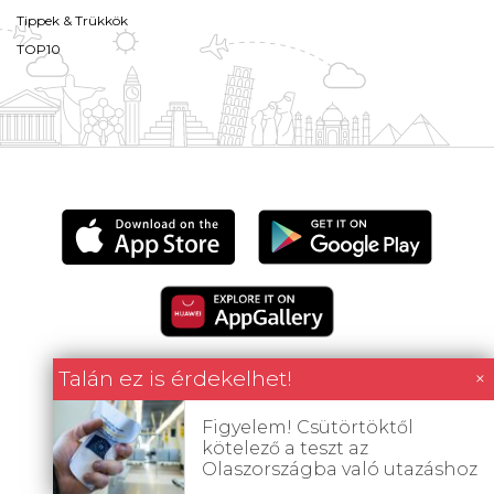
Tippek & Trükkök
TOP10
Talán ez is érdekelhet!
×
Figyelem! Csütörtöktől
Minden tartalom jogvédett © 2026 Utazómajom.
kötelező a teszt az
Olaszországba való utazáshoz