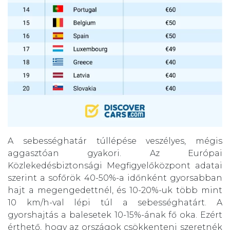
A sebességhatár túllépése veszélyes, mégis
aggasztóan gyakori. Az Európai
Közlekedésbiztonsági Megfigyelőközpont adatai
szerint a sofőrök 40-50%-a időnként gyorsabban
hajt a megengedettnél, és 10-20%-uk több mint
10 km/h-val lépi túl a sebességhatárt. A
gyorshajtás a balesetek 10-15%-ának fő oka. Ezért
érthető, hogy az országok csökkenteni szeretnék