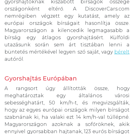
gyorshajtóknak kiszabott bírságok összege
országonként eltérő. A DiscoverCars.com
nemrégiben végzett egy kutatást, amely az
európai országok bírságait hasonlítja össze.
Magyarországon a kilencedik legmagasabb a
bírság egy átlagos gyorshajtásért. Külföldi
utazásunk során sem árt tisztában lenni a
büntetés mértékével legyen szó saját, vagy
bérelt
autóról.
Gyorshajtás Európában
A rangsort úgy állították össze, hogy
meghatároztak egy általános városi
sebességhatárt, 50 km/h-t, és megvizsgálták,
hogy az egyes európai országok milyen bírságot
szabnának ki, ha valaki ezt 14 km/h-val túllépné.
Magyarországon azoknak a sofőröknek, akik
ennyivel gyorsabban hajtanak, 123 eurós bírságot