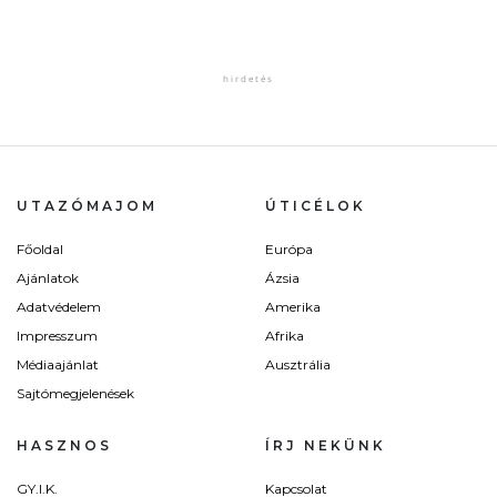
UTAZÓMAJOM
ÚTICÉLOK
Főoldal
Európa
Ajánlatok
Ázsia
Adatvédelem
Amerika
Impresszum
Afrika
Médiaajánlat
Ausztrália
Sajtómegjelenések
HASZNOS
ÍRJ NEKÜNK
GY.I.K.
Kapcsolat