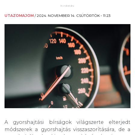
UTAZOMAJOM
/
2024. NOVEMBER 14. CSÜTÖRTÖK - 11:23
A gyorshajtási bírságok világszerte elterjedt
módszerek a gyorshajtás visszaszorítására, de a