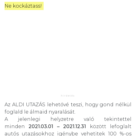
Ne kockáztass!
Az ALDI UTAZÁS lehetővé teszi, hogy gond nélkül
foglald le álmaid nyaralását.
A jelenlegi helyzetre való tekintettel
minden
2021.03.01 – 2021.12.31
között lefoglalt
autós utazásokhoz igénybe vehetitek 100 %-os