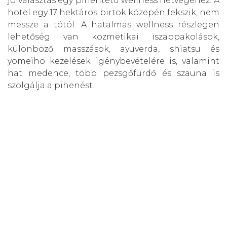
jó választás egy pihentető wellness hétvégéhez. A
hotel egy 17 hektáros birtok közepén fekszik, nem
messze a tótól. A hatalmas wellness részlegen
lehetőség van kozmetikai iszappakolások,
különböző masszások, ayuverda, shiatsu és
yomeiho kezelések igénybevételére is, valamint
hat medence, több pezsgőfürdő és szauna is
szolgálja a pihenést.