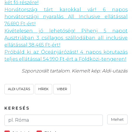
két fő részére!
Horvátország tárt karokkal vár! 6 napos
horvátországi nyaralás All Inclusive ellátással
76.690 Ft-ért!
Kivételesen jó lehetőség! Pihenj 5 napot
Ausztriában 3 csillagos szállodában all inclusive
ellátással 38.465 Ft-ért!
Próbáld ki az Óceánjárózást! 4 napos körutazás
teljes ellátással 54.990 Ft-ért a Földközi-tengeren!
Szponzorált tartalom. Kiemelt kép: Aldi-utazás
ALDI UTAZÁS
HÍREK
VIBER
KERESÉS
Mehet