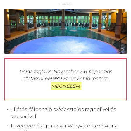
Példa foglalás: November 2-6, félpanziós
ellátással 199.980 Ft-ért két fő részére.
MEGNÉZEM
Ellátás: félpanzió svédasztalos reggelivel és
vacsorával
1 üveg bor és 1 palack ásványvíz érkezéskor a