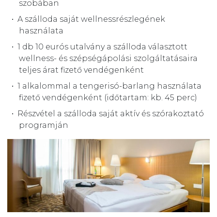
szobában
A szálloda saját wellnessrészlegének
használata
1 db 10 eurós utalvány a szálloda választott
wellness- és szépségápolási szolgáltatásaira
teljes árat fizető vendégenként
1 alkalommal a tengerisó-barlang használata
fizető vendégenként (időtartam: kb. 45 perc)
Részvétel a szálloda saját aktív és szórakoztató
programján