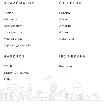
UTAZÓMAJOM
ÚTICÉLOK
Főoldal
Európa
Ajánlatok
Ázsia
Adatvédelem
Amerika
Impresszum
Afrika
Médiaajánlat
Ausztrália
Sajtómegjelenések
HASZNOS
ÍRJ NEKÜNK
GY.I.K.
Kapcsolat
Tippek & Trükkök
TOP10