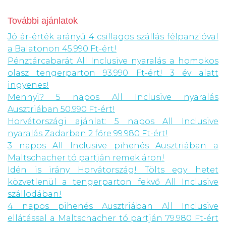
További ajánlatok
Jó ár-érték arányú 4 csillagos szállás félpanzióval
a Balatonon 45.990 Ft-ért!
Pénztárcabarát All Inclusive nyaralás a homokos
olasz tengerparton 93.990 Ft-ért! 3 év alatt
ingyenes!
Mennyi? 5 napos All Inclusive nyaralás
Ausztriában 50.990 Ft-ért!
Horvátországi ajánlat: 5 napos All Inclusive
nyaralás Zadarban 2 főre 99.980 Ft-ért!
3 napos All Inclusive pihenés Ausztriában a
Maltschacher tó partján remek áron!
Idén is irány Horvátország! Tölts egy hetet
közvetlenül a tengerparton fekvő All Inclusive
szállodában!
4 napos pihenés Ausztriában All Inclusive
ellátással a Maltschacher tó partján 79.980 Ft-ért