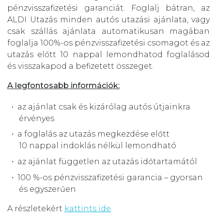
pénzvisszafizetési garanciát. Foglalj bátran, az
ALDI Utazás minden autós utazási ajánlata, vagy
csak szállás ajánlata automatikusan magában
foglalja 100%-os pénzvisszafizetési csomagot és az
utazás előtt 10 nappal lemondhatod foglalásod
és visszakapod a befizetett összeget.
A legfontosabb információk:
az ajánlat csak és kizárólag autós útjainkra
érvényes
a foglalás az utazás megkezdése előtt
10 nappal indoklás nélkül lemondható
az ajánlat független az utazás időtartamától
100 %-os pénzvisszafizetési garancia – gyorsan
és egyszerűen
A részletekért
kattints ide
.