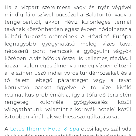
Ha a vízpart szerelmese vagy és nyár végével
mindig fájó szívvel búcsúzol a Balatontól vagy a
tengerparttól, akkor Hévíz különleges termál
tavának köszönhetően egész évben hódolhatsz a
kültéri fürdőzés örömeinek. A Hévízi-tó Európa
legnagyobb gyógyhatású meleg vizes tava,
népszerű pont nemcsak a gyógyulni vágyók
körében. A víz hőfoka ősszel is kellemes, ráadásul
igazán különleges élmény a meleg vízben ejtőzni
a felszínen úszó indiai vörös tündérrózsákat és a
tó felett lebegő páraréteget vagy a tavat
körülvevő parkot figyelve. A tó vize kiváló
reumatikus problémákra, így a tófürdő területén
rengeteg különféle gyógykezelés közül
válogathatunk, valamint a környék hotelei közül
is többen kínálnak wellness szolgáltatásokat.
A
Lotus Therme Hotel & Spa
ötcsillagos szálloda