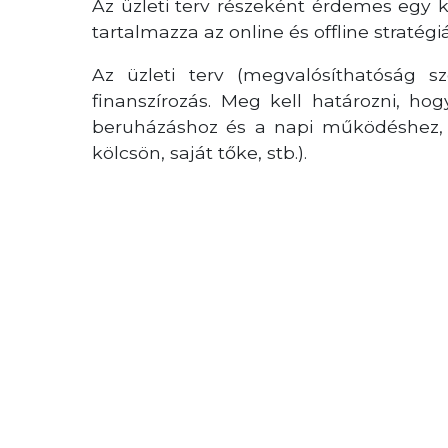
Az üzleti terv részeként érdemes egy k
tartalmazza az online és offline stratégi
Az üzleti terv (megvalósíthatóság 
finanszírozás. Meg kell határozni, ho
beruházáshoz és a napi működéshez, é
kölcsön, saját tőke, stb.).