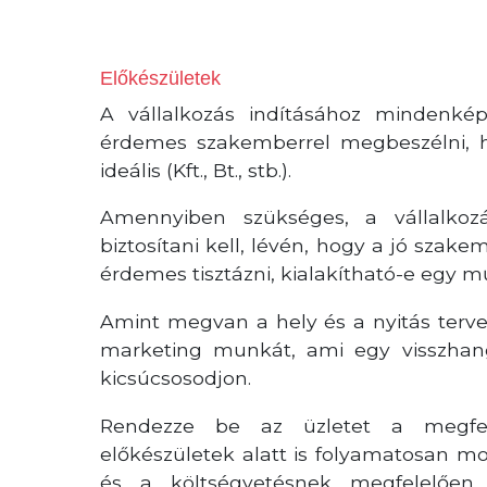
Előkészületek
A vállalkozás indításához mindenkép
érdemes szakemberrel megbeszélni, 
ideális (Kft., Bt., stb.).
Amennyiben szükséges, a vállalkoz
biztosítani kell, lévén, hogy a jó szak
érdemes tisztázni, kialakítható-e egy 
Amint megvan a hely és a nyitás tervez
marketing munkát, ami egy visszhan
kicsúcsosodjon.
Rendezze be az üzletet a megfel
előkészületek alatt is folyamatosan mo
és a költségvetésnek megfelelően z