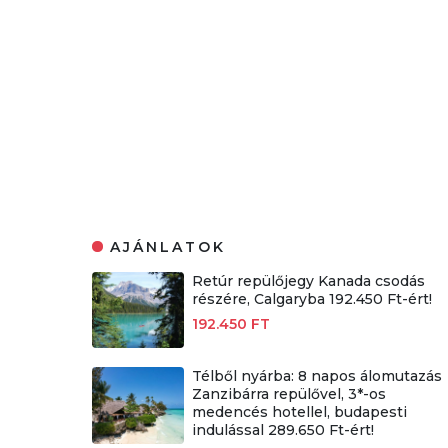
AJÁNLATOK
Retúr repülőjegy Kanada csodás
részére, Calgaryba 192.450 Ft-ért!
192.450 FT
Télből nyárba: 8 napos álomutazás
Zanzibárra repülővel, 3*-os
medencés hotellel, budapesti
indulással 289.650 Ft-ért!