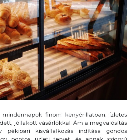
 mindennapok finom kenyérillatban, ízletes
tt, jóllakott vásárlókkal. Ám a megvalósítás
pékipari kisvállalkozás indítása gondos
egy pontos üzleti tervet, és annak szigorú