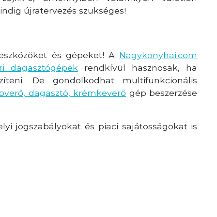
indig újratervezés szükséges!
 eszközöket és gépeket! A
Nagykonyhai.com
ri dagasztógépek
rendkívül hasznosak, ha
teni. De gondolkodhat multifunkcionális
bverő, dagasztó, krémkeverő
gép
beszerzése
yi jogszabályokat és piaci sajátosságokat is