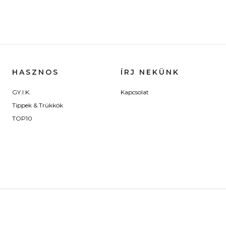
HASZNOS
ÍRJ NEKÜNK
GY.I.K.
Kapcsolat
Tippek & Trükkök
TOP10