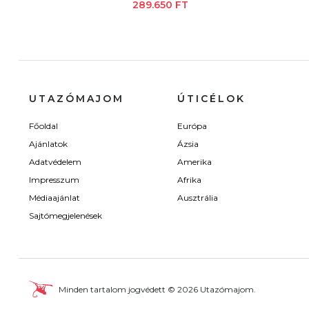
289.650 FT
UTAZÓMAJOM
ÚTICÉLOK
Főoldal
Európa
Ajánlatok
Ázsia
Adatvédelem
Amerika
Impresszum
Afrika
Médiaajánlat
Ausztrália
Sajtómegjelenések
Minden tartalom jogvédett © 2026 Utazómajom.