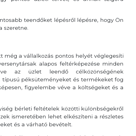
ontosabb teendőket lépésről lépésre, hogy Ön
a szeretne.
t még a vállalkozás pontos helyét véglegesíti
 versenytársak alapos feltérképezése minden
letve az üzlet leendő célközönségének
n típusú péksüteményeket és termékeket fog
yképesen, figyelembe véve a költségeket és a
yiség bérleti feltételek közötti különbségekről
ek ismeretében lehet elkészíteni a részletes
eket és a várható bevételt.