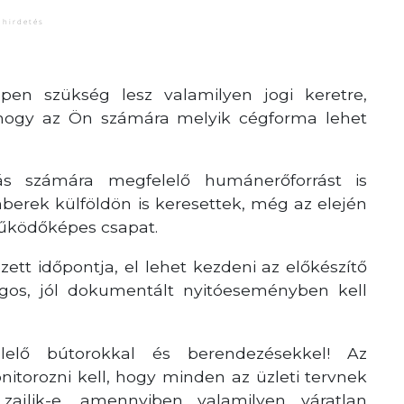
pen szükség lesz valamilyen jogi keretre,
hogy az Ön számára melyik cégforma lehet
ás számára megfelelő humánerőforrást is
emberek külföldön is keresettek, még az elején
működőképes csapat.
ett időpontja, el lehet kezdeni az előkészítő
gos, jól dokumentált nyitóeseményben kell
elő bútorokkal és berendezésekkel! Az
nitorozni kell, hogy minden az üzleti tervnek
ajlik-e, amennyiben valamilyen váratlan