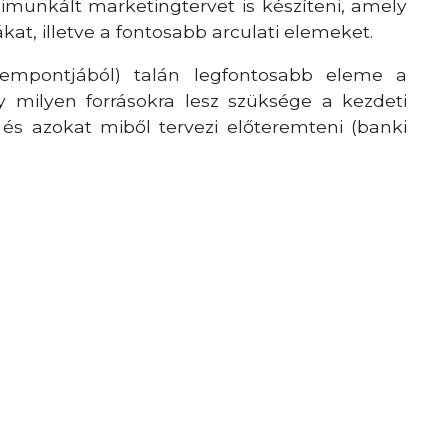
imunkált marketingtervet is készíteni, amely
ákat, illetve a fontosabb arculati elemeket.
szempontjából) talán legfontosabb eleme a
gy milyen forrásokra lesz szüksége a kezdeti
s azokat miből tervezi előteremteni (banki