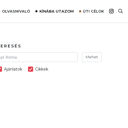
OLVASNIVALÓ
KÍNÁBA UTAZOM
ÚTI CÉLOK
Top 10 látnivalók térképpel
Európa
Tudnivalók az ajánlatok lefoglalásához
Ázsia
Tippek & Trükkök
Amerika
KERESÉS
Utazómajom – CitySIM kártya a világutazóknak
Afrika
Mehet
Interjú
Ausztrália
Ajánlatok
Cikkek
Élménybeszámolók
Szállodalátogatás
Sajtómegjelenések