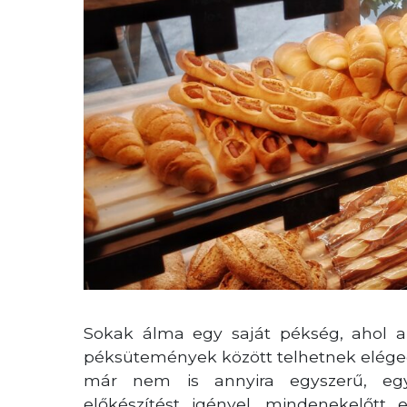
Sokak álma egy saját pékség, ahol a
péksütemények között telhetnek elégede
már nem is annyira egyszerű, egy 
előkészítést igényel, mindenekelőtt 