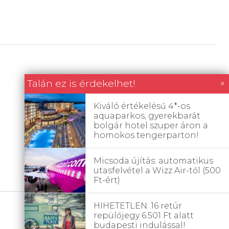
Talán ez is érdekelhet!
×
Kiváló értékelésű 4*-os
aquaparkos, gyerekbarát
bolgár hotel szuper áron a
homokos tengerparton!
Micsoda újítás: automatikus
utasfelvétel a Wizz Air-től (500
Ft-ért)
HIHETETLEN: 16 retúr
repülőjegy 6.501 Ft alatt
budapesti indulással!