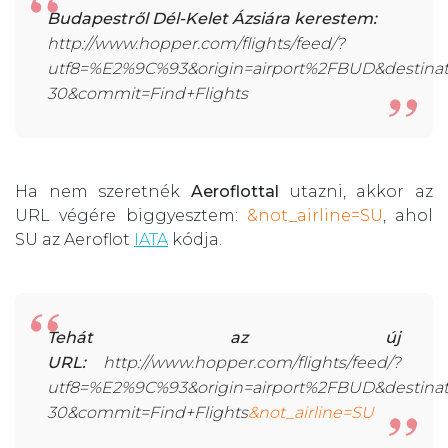
Budapestről Dél-Kelet Ázsiára kerestem:
http://www.hopper.com/flights/feed/?
utf8=%E2%9C%93&origin=airport%2FBUD&destinat
30&commit=Find+Flights
Ha nem szeretnék
Aeroflottal
utazni, akkor az
URL végére biggyesztem:
&not_airline=SU
, ahol
SU az Aeroflot
IATA
kódja.
Tehát az új
URL:
http://www.hopper.com/flights/feed/?
utf8=%E2%9C%93&origin=airport%2FBUD&destinat
30&commit=Find+Flights
&not_airline=SU