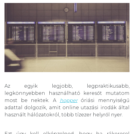
Az egyik legjobb, legpraktikusabb,
legkönnyebben használható keresőt mutatom
most be nektek. A
hopper
óriási mennyiségű
adattal dolgozik, amit online utazási irodák által
használt hálózatokról, több tízezer helyről nyer.
Ezt úgy kell elképzelned, hogy ha rákeresel