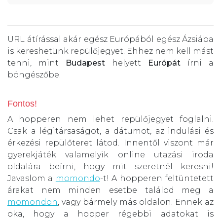
URL átírással akár egész Európából egész Ázsiába
is kereshetünk repülőjegyet. Ehhez nem kell mást
tenni, mint
Budapest
helyett
Európát
írni a
böngészőbe.
Fontos!
A hopperen nem lehet repülőjegyet foglalni.
Csak a légitársaságot, a dátumot, az indulási és
érkezési repülőteret látod. Innentől viszont már
gyerekjáték valamelyik online utazási iroda
oldalára beírni, hogy mit szeretnél keresni!
Javaslom a
momondo
-t! A hopperen feltüntetett
árakat nem minden esetbe találod meg a
momondon
, vagy bármely más oldalon. Ennek az
oka, hogy a hopper régebbi adatokat is