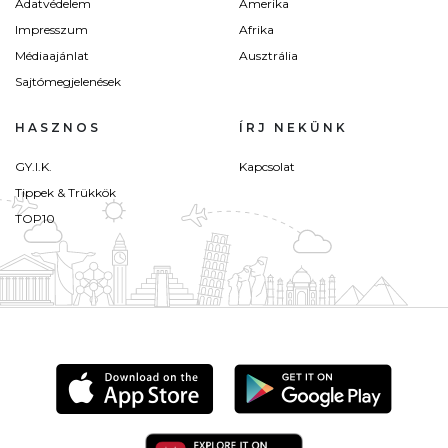
Adatvédelem
Amerika
Impresszum
Afrika
Médiaajánlat
Ausztrália
Sajtómegjelenések
HASZNOS
ÍRJ NEKÜNK
GY.I.K.
Kapcsolat
Tippek & Trükkök
TOP10