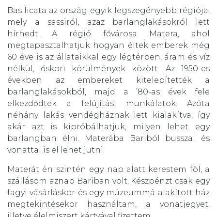
Basilicata az ország egyik legszegényebb régiója,
mely a sassiról, azaz barlanglakásokról lett
hírhedt. A régió fővárosa Matera, ahol
megtapasztalhatjuk hogyan éltek emberek még
60 éve is az állataikkal egy légtérben, áram és víz
nélkül, őskori körülmények között. Az 1950-es
években az embereket kitelepítették a
barlanglakásokból, majd a ’80-as évek fele
elkezdődtek a felújítási munkálatok. Azóta
néhány lakás vendégháznak lett kialakítva, így
akár azt is kipróbálhatjuk, milyen lehet egy
barlangban élni. Materába Bariból busszal és
vonattal is el lehet jutni.
Materát én szintén egy nap alatt kerestem föl, a
szállásom aznap Bariban volt. Készpénzt csak egy
fagyi vásárláskor és egy múzeummá alakított ház
megtekintésekor használtam, a vonatjegyet,
illetve élelmiszert kártyával fizettem.