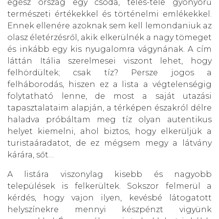
egész ország egy csoda, teles-tele gyönyörű
természeti értékekkel és történelmi emlékekkel.
Ennek ellenére azoknak sem kell lemondaniuk az
olasz életérzésről, akik elkerülnék a nagy tömeget
és inkább egy kis nyugalomra vágynának. A cím
láttán Itália szerelmesei viszont lehet, hogy
felhördültek; csak tíz? Persze jogos a
felháborodás, hiszen ez a lista a végtelenségig
folytatható lenne, de most a saját utazási
tapasztalataim alapján, a térképen északról délre
haladva próbáltam meg tíz olyan autentikus
helyet kiemelni, ahol biztos, hogy elkerüljük a
turistaáradatot, de ez mégsem megy a látvány
kárára, sőt…
A listára viszonylag kisebb és nagyobb
települések is felkerültek. Sokszor felmerül a
kérdés, hogy vajon ilyen, kevésbé látogatott
helyszínekre mennyi készpénzt vigyünk