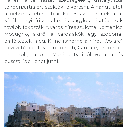
hanem a természeti szépségeiért, kristálytiszta
tengerpartjaiért szokták felkeresni. A hangulatot
a belváros fehér utcácskái és az éttermek által
kínált helyi friss halak és kagylós tészták csak
tovább fokozzák. A város híres szülötte Domenico
Modugno, akiről a városlakók egy szoborral
emlékeztek meg. Ki ne ismerné a híres, „Volare”
nevezetű dalát; Volare, oh oh, Cantare, oh oh oh
oh… Polignano a Maréba Bariból vonattal és
busszal is el lehet jutni.