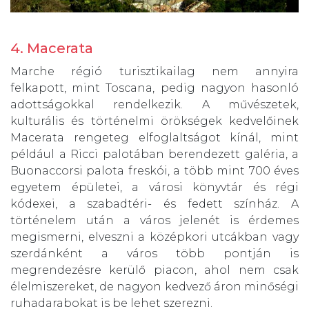
4. Macerata
Marche régió turisztikailag nem annyira
felkapott, mint Toscana, pedig nagyon hasonló
adottságokkal rendelkezik. A művészetek,
kulturális és történelmi örökségek kedvelőinek
Macerata rengeteg elfoglaltságot kínál, mint
például a Ricci palotában berendezett galéria, a
Buonaccorsi palota freskói, a több mint 700 éves
egyetem épületei, a városi könyvtár és régi
kódexei, a szabadtéri- és fedett színház. A
történelem után a város jelenét is érdemes
megismerni, elveszni a középkori utcákban vagy
szerdánként a város több pontján is
megrendezésre kerülő piacon, ahol nem csak
élelmiszereket, de nagyon kedvező áron minőségi
ruhadarabokat is be lehet szerezni.