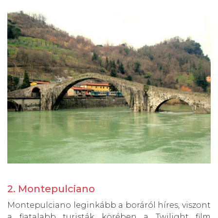
2. Montepulciano
Montepulciano leginkább a boráról híres, viszont
a fiatalabb turisták körében a Twilight film