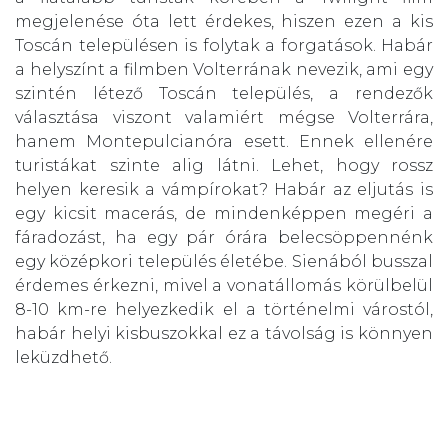
megjelenése óta lett érdekes, hiszen ezen a kis
Toscán településen is folytak a forgatások. Habár
a helyszínt a filmben Volterrának nevezik, ami egy
szintén létező Toscán település, a rendezők
választása viszont valamiért mégse Volterrára,
hanem Montepulcianóra esett. Ennek ellenére
turistákat szinte alig látni. Lehet, hogy rossz
helyen keresik a vámpírokat? Habár az eljutás is
egy kicsit macerás, de mindenképpen megéri a
fáradozást, ha egy pár órára belecsöppennénk
egy középkori település életébe. Sienából busszal
érdemes érkezni, mivel a vonatállomás körülbelül
8-10 km-re helyezkedik el a történelmi várostól,
habár helyi kisbuszokkal ez a távolság is könnyen
leküzdhető.