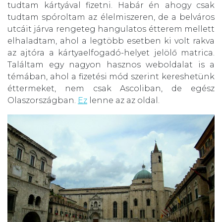
tudtam kártyával fizetni. Habár én ahogy csak
tudtam spóroltam az élelmiszeren, de a belváros
utcáit járva rengeteg hangulatos étterem mellett
elhaladtam, ahol a legtöbb esetben ki volt rakva
az ajtóra a kártyaelfogadó-helyet jelölő matrica.
Találtam egy nagyon hasznos weboldalat is a
témában, ahol a fizetési mód szerint kereshetünk
éttermeket, nem csak Ascoliban, de egész
Olaszországban.
Ez
lenne az az oldal.