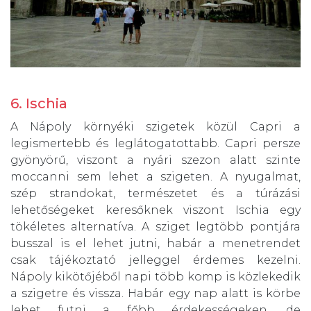
6. Ischia
A Nápoly környéki szigetek közül Capri a
legismertebb és leglátogatottabb. Capri persze
gyönyörű, viszont a nyári szezon alatt szinte
moccanni sem lehet a szigeten. A nyugalmat,
szép strandokat, természetet és a túrázási
lehetőségeket keresőknek viszont Ischia egy
tökéletes alternatíva. A sziget legtöbb pontjára
busszal is el lehet jutni, habár a menetrendet
csak tájékoztató jelleggel érdemes kezelni.
Nápoly kikötőjéből napi több komp is közlekedik
a szigetre és vissza. Habár egy nap alatt is körbe
lehet futni a főbb érdekességeken, de