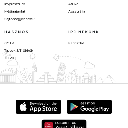
Impresszum
Afrika
Médiaajánlat
Ausztrália
Sajtómegjelenések
HASZNOS
ÍRJ NEKÜNK
GY.I.K.
Kapcsolat
Tippek & Trükkök
TOP10