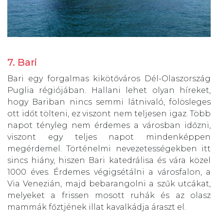
7. Bari
Bari egy forgalmas kikötőváros Dél-Olaszország
Puglia régiójában. Hallani lehet olyan híreket,
hogy Bariban nincs semmi látnivaló, fölösleges
ott időt tölteni, ez viszont nem teljesen igaz. Több
napot tényleg nem érdemes a városban időzni,
viszont egy teljes napot mindenképpen
megérdemel. Történelmi nevezetességekben itt
sincs hiány, hiszen Bari katedrálisa és vára közel
1000 éves. Érdemes végigsétálni a városfalon, a
Via Venezián, majd bebarangolni a szűk utcákat,
melyeket a frissen mosott ruhák és az olasz
mammák főztjének illat kavalkádja áraszt el.