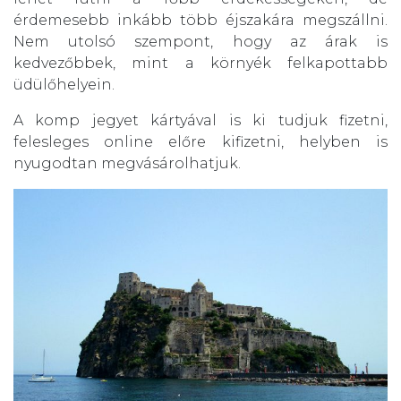
érdemesebb inkább több éjszakára megszállni.
Nem utolsó szempont, hogy az árak is
kedvezőbbek, mint a környék felkapottabb
üdülőhelyein.
A komp jegyet kártyával is ki tudjuk fizetni,
felesleges online előre kifizetni, helyben is
nyugodtan megvásárolhatjuk.