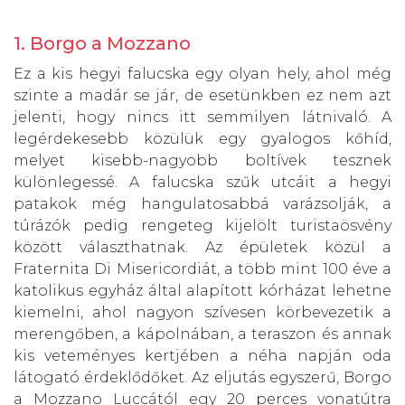
1. Borgo a Mozzano
Ez a kis hegyi falucska egy olyan hely, ahol még
szinte a madár se jár, de esetünkben ez nem azt
jelenti, hogy nincs itt semmilyen látnivaló. A
legérdekesebb közülük egy gyalogos kőhíd,
melyet kisebb-nagyobb boltívek tesznek
különlegessé. A falucska szűk utcáit a hegyi
patakok még hangulatosabbá varázsolják, a
túrázók pedig rengeteg kijelölt turistaösvény
között választhatnak. Az épületek közül a
Fraternita Di Misericordiát, a több mint 100 éve a
katolikus egyház által alapított kórházat lehetne
kiemelni, ahol nagyon szívesen körbevezetik a
merengőben, a kápolnában, a teraszon és annak
kis veteményes kertjében a néha napján oda
látogató érdeklődőket. Az eljutás egyszerű, Borgo
a Mozzano Luccától egy 20 perces vonatútra