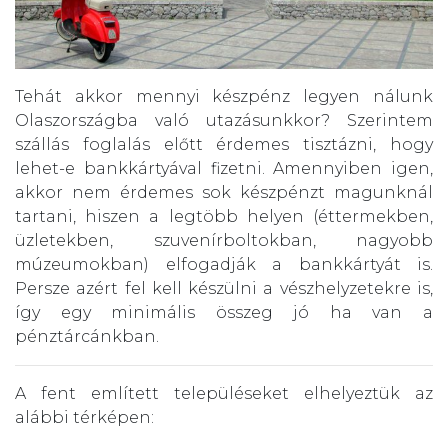
Tehát akkor mennyi készpénz legyen nálunk
Olaszországba való utazásunkkor? Szerintem
szállás foglalás előtt érdemes tisztázni, hogy
lehet-e bankkártyával fizetni. Amennyiben igen,
akkor nem érdemes sok készpénzt magunknál
tartani, hiszen a legtöbb helyen (éttermekben,
üzletekben, szuvenírboltokban, nagyobb
múzeumokban) elfogadják a bankkártyát is.
Persze azért fel kell készülni a vészhelyzetekre is,
így egy minimális összeg jó ha van a
pénztárcánkban.
A fent említett településeket elhelyeztük az
alábbi térképen: