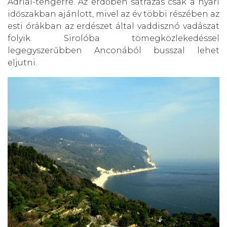
Adriai-tengerre. Az erdőben sátrazás csak a nyári
időszakban ajánlott, mivel az év többi részében az
esti órákban az erdészet által vaddisznó vadászat
folyik. Sirolóba tömegközlekedéssel
legegyszerűbben Anconából busszal lehet
eljutni.