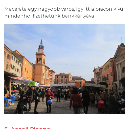
Macerata egy nagyobb város, így itt a piacon kívül
mindenhol fizethetünk bankkártyával.