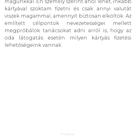
magunkkal. Én személy szerint ahol lehet, inkább
kártyával szoktam fizetni és csak annyi valutát
viszek magammal, amennyit biztosan elköltök. Az
említett célpontok nevezetességei mellett
megpróbálok tanácsokat adni arról is, hogy az
oda látogatás esetén milyen kártyás fizetési
lehetőségeink vannak.