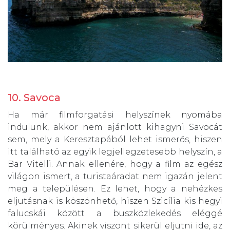
10. Savoca
Ha már filmforgatási helyszínek nyomába
indulunk, akkor nem ajánlott kihagyni Savocát
sem, mely a Keresztapából lehet ismerős, hiszen
itt található az egyik legjellegzetesebb helyszín, a
Bar Vitelli. Annak ellenére, hogy a film az egész
világon ismert, a turistaáradat nem igazán jelent
meg a településen. Ez lehet, hogy a nehézkes
eljutásnak is köszönhető, hiszen Szicília kis hegyi
falucskái között a buszközlekedés eléggé
körülményes. Akinek viszont sikerül eljutni ide, az