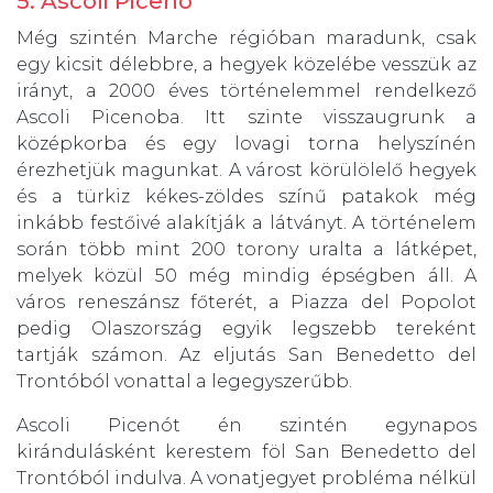
5. Ascoli Piceno
Még szintén Marche régióban maradunk, csak
egy kicsit délebbre, a hegyek közelébe vesszük az
irányt, a 2000 éves történelemmel rendelkező
Ascoli Picenoba. Itt szinte visszaugrunk a
középkorba és egy lovagi torna helyszínén
érezhetjük magunkat. A várost körülölelő hegyek
és a türkiz kékes-zöldes színű patakok még
inkább festőivé alakítják a látványt. A történelem
során több mint 200 torony uralta a látképet,
melyek közül 50 még mindig épségben áll. A
város reneszánsz főterét, a Piazza del Popolot
pedig Olaszország egyik legszebb tereként
tartják számon. Az eljutás San Benedetto del
Trontóból vonattal a legegyszerűbb.
Ascoli Picenót én szintén egynapos
kirándulásként kerestem föl San Benedetto del
Trontóból indulva. A vonatjegyet probléma nélkül