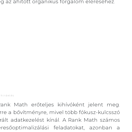
 az áhított organikus forgalom eléréséhez.
nk Math erőteljes kihívóként jelent meg.
rre a bővítményre, mivel több fókusz-kulcsszó
urált adatkezelést kínál. A Rank Math számos
resőoptimalizálási feladatokat, azonban a