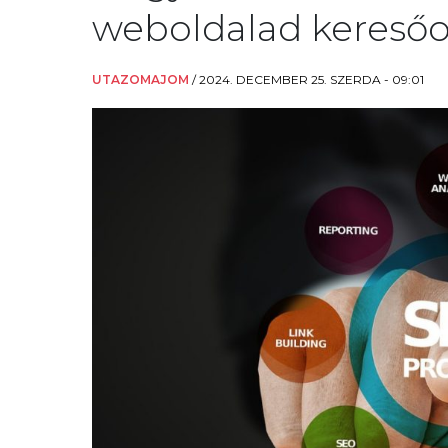
weboldalad keresőo
UTAZOMAJOM
/
2024. DECEMBER 25. SZERDA - 09:01