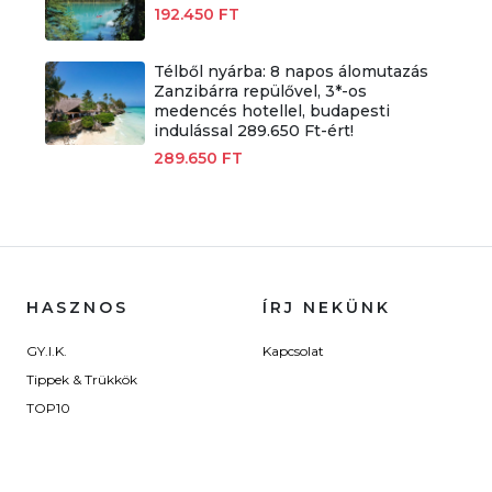
192.450 FT
Télből nyárba: 8 napos álomutazás
Zanzibárra repülővel, 3*-os
medencés hotellel, budapesti
indulással 289.650 Ft-ért!
289.650 FT
HASZNOS
ÍRJ NEKÜNK
GY.I.K.
Kapcsolat
Tippek & Trükkök
TOP10