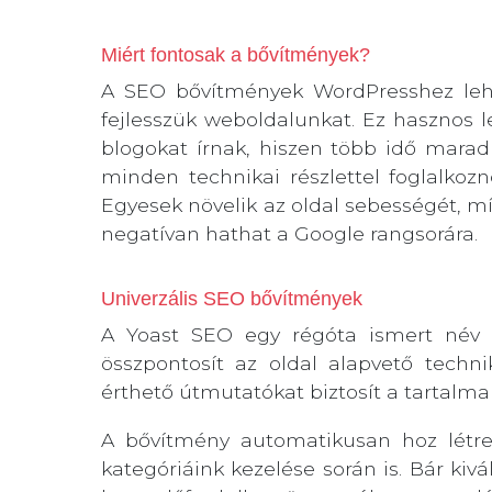
Miért fontosak a bővítmények?
A SEO bővítmények WordPresshez lehet
fejlesszük weboldalunkat. Ez hasznos l
blogokat írnak, hiszen több idő marad
minden technikai részlettel foglalk
Egyesek növelik az oldal sebességét, mí
negatívan hathat a Google rangsorára.
Univerzális SEO bővítmények
A Yoast SEO egy régóta ismert név 
összpontosít az oldal alapvető techn
érthető útmutatókat biztosít a tartalma
A bővítmény automatikusan hoz létre 
kategóriáink kezelése során is. Bár kivá