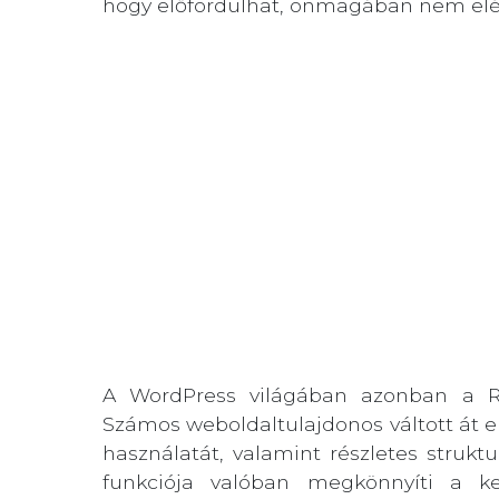
hogy előfordulhat, önmagában nem elég
A WordPress világában azonban a Ra
Számos weboldaltulajdonos váltott át e
használatát, valamint részletes strukt
funkciója valóban megkönnyíti a ke