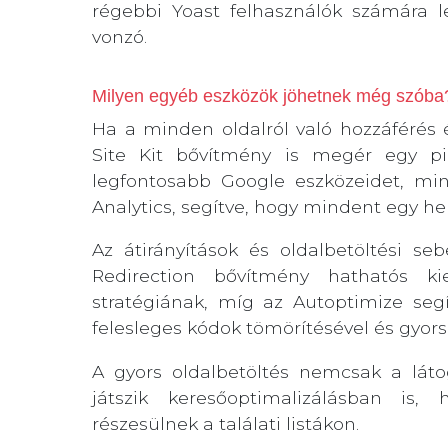
régebbi Yoast felhasználók számára 
vonzó.
Milyen egyéb eszközök jöhetnek még szóba
Ha a minden oldalról való hozzáférés
Site Kit bővítmény is megér egy pil
legfontosabb Google eszközeidet, mi
Analytics, segítve, hogy mindent egy h
Az átirányítások és oldalbetöltési se
Redirection bővítmény hathatós kie
stratégiának, míg az Autoptimize segí
felesleges kódok tömörítésével és gyors
A gyors oldalbetöltés nemcsak a lát
játszik keresőoptimalizálásban is
részesülnek a találati listákon.