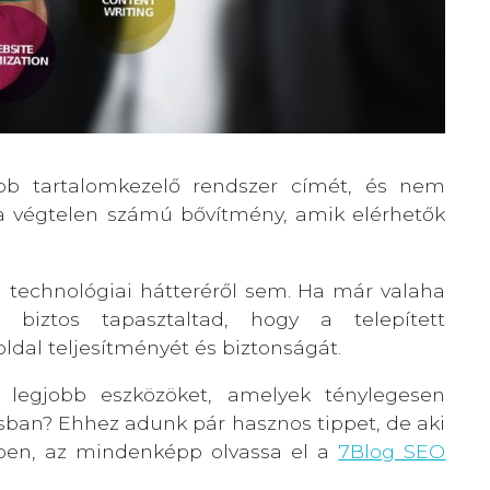
bb tartalomkezelő rendszer címét, és nem
 a végtelen számú bővítmény, amik elérhetők
technológiai hátteréről sem. Ha már valaha
l, biztos tapasztaltad, hogy a telepített
ldal teljesítményét és biztonságát.
 legjobb eszközöket, amelyek ténylegesen
sban? Ehhez adunk pár hasznos tippet, de aki
kben, az mindenképp olvassa el a
7Blog SEO