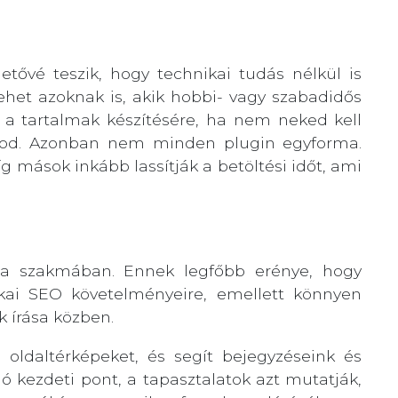
ővé teszik, hogy technikai tudás nélkül is
ehet azoknak is, akik hobbi- vagy szabadidős
 a tartalmak készítésére, ha nem neked kell
oznod. Azonban nem minden plugin egyforma.
g mások inkább lassítják a betöltési időt, ami
a szakmában. Ennek legfőbb erénye, hogy
ikai SEO követelményeire, emellett könnyen
k írása közben.
oldaltérképeket, és segít bejegyzéseink és
ló kezdeti pont, a tapasztalatok azt mutatják,