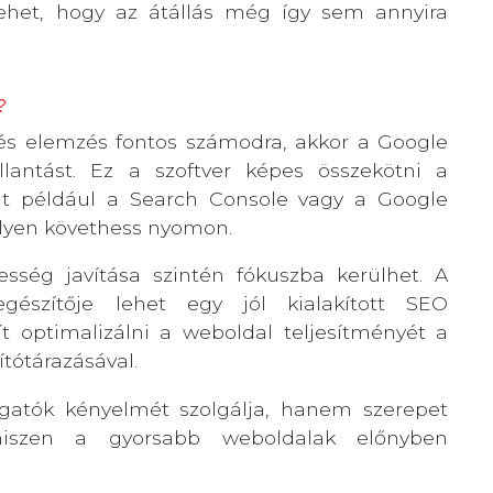
lehet, hogy az átállás még így sem annyira
?
 és elemzés fontos számodra, akkor a Google
lantást. Ez a szoftver képes összekötni a
nt például a Search Console vagy a Google
elyen követhess nyomon.
besség javítása szintén fókuszba kerülhet. A
gészítője lehet egy jól kialakított SEO
t optimalizálni a weboldal teljesítményét a
ítótárazásával.
ogatók kényelmét szolgálja, hanem szerepet
, hiszen a gyorsabb weboldalak előnyben