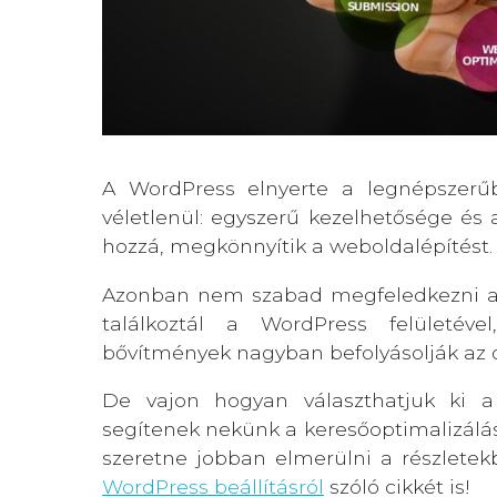
A WordPress elnyerte a legnépszerű
véletlenül: egyszerű kezelhetősége és
hozzá, megkönnyítik a weboldalépítést.
Azonban nem szabad megfeledkezni a 
találkoztál a WordPress felületéve
bővítmények nagyban befolyásolják az o
De vajon hogyan választhatjuk ki a
segítenek nekünk a keresőoptimalizálá
szeretne jobban elmerülni a részlete
WordPress beállításról
szóló cikkét is!