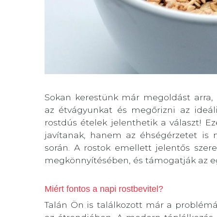
Sokan kerestünk már megoldást arra,
az étvágyunkat és megőrizni az ideál
rostdús ételek jelenthetik a választ!
javítanak, hanem az éhségérzetet is 
során. A rostok emellett jelentős sze
megkönnyítésében, és támogatják az egé
Miért fontos a napi rostbevitel?
Talán Ön is találkozott már a problém