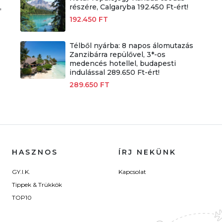
,
részére, Calgaryba 192.450 Ft-ért!
192.450 FT
Télből nyárba: 8 napos álomutazás
Zanzibárra repülővel, 3*-os
medencés hotellel, budapesti
indulással 289.650 Ft-ért!
289.650 FT
HASZNOS
ÍRJ NEKÜNK
GY.I.K.
Kapcsolat
Tippek & Trükkök
TOP10