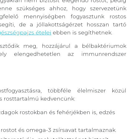
gyakran nem biztosít elegendő rostot, pedig
nne szükséges ahhoz, hogy szervezetünk
felelő mennyiségben fogyasztunk rostos
gíti, de a jóllakottságérzet hosszan tartó
észségpajzs ételei
ebben is segíthetnek.
ztődik meg, hozzájárul a bélbaktériumok
mely elengedhetetlen az immunrendszer
fogyasztásra, többféle élelmiszer közül
s rosttartalmú kedvencünk:
zdagok rostokban és fehérjékben is, edzés
rostot és omega-3 zsírsavat tartalmaznak.