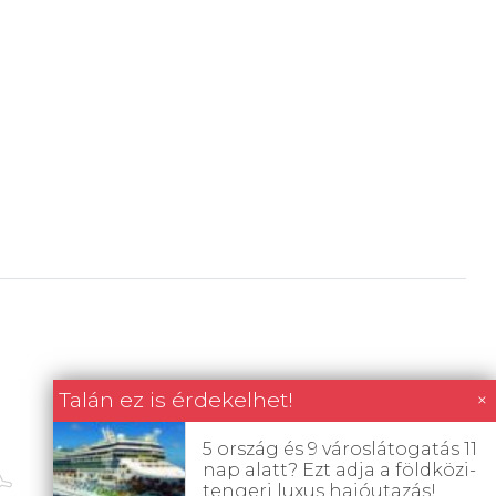
Talán ez is érdekelhet!
×
5 ország és 9 városlátogatás 11
nap alatt? Ezt adja a földközi-
tengeri luxus hajóutazás!