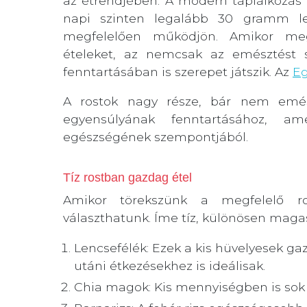
az étrendjében. A modern táplálkozás 
napi szinten legalább 30 gramm le
megfelelően működjön. Amikor meg
ételeket, az nemcsak az emésztést se
fenntartásában is szerepet játszik. Az
Eg
A rostok nagy része, bár nem emés
egyensúlyának fenntartásához, a
egészségének szempontjából.
Tíz rostban gazdag étel
Amikor törekszünk a megfelelő rost
választhatunk. Íme tíz, különösen maga
Lencsefélék: Ezek a kis hüvelyesek ga
utáni étkezésekhez is ideálisak.
Chia magok: Kis mennyiségben is sok 