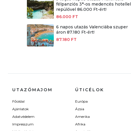
félpanziós 3*-os medencés hotellel
repülővel 86.000 Ft-ért!
86.000 FT
6 napos utazás Valenciába szuper
áron 87.180 Ft-ért!
87.180 FT
UTAZÓMAJOM
ÚTICÉLOK
Főoldal
Európa
Ajánlatok
Ázsia
Adatvédelem
Amerika
Impresszum
Afrika