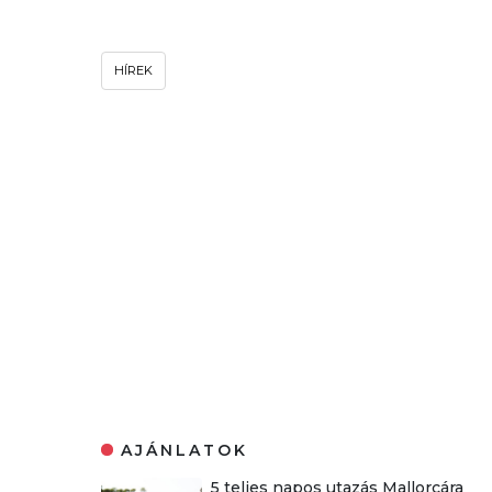
HÍREK
AJÁNLATOK
5 teljes napos utazás Mallorcára