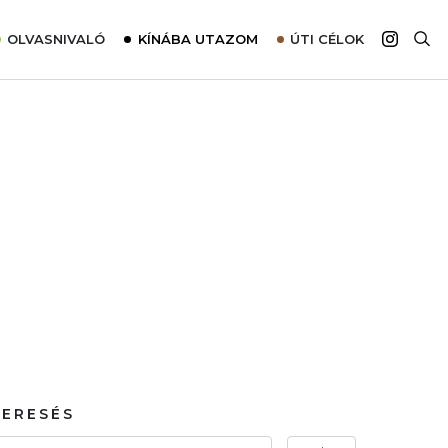
OLVASNIVALÓ
KÍNÁBA UTAZOM
ÚTI CÉLOK
Top 10 látnivalók térképpel
Európa
Tudnivalók az ajánlatok lefoglalásához
Ázsia
Tippek & Trükkök
Amerika
Utazómajom – CitySIM kártya a világutazóknak
Afrika
Interjú
Ausztrália
Élménybeszámolók
Szállodalátogatás
Sajtómegjelenések
KERESÉS