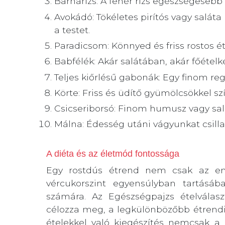
Barnarizs: A fehér rizs egészségesebb a
Avokádó: Tökéletes pirítós vagy saláta 
a testet.
Paradicsom: Könnyed és friss rostos é
Babfélék: Akár salátában, akár főételké
Teljes kiőrlésű gabonák: Egy finom re
Körte: Friss és üdítő gyümölcsökkel sz
Csicseriborsó: Finom humusz vagy salá
Málna: Édesség utáni vágyunkat csilla
A diéta és az életmód fontossága
Egy rostdús étrend nem csak az emé
vércukorszint egyensúlyban tartásá
számára. Az Egészségpajzs ételválas
célozza meg, a legkülönbözőbb étrendi 
ételekkel való kiegészítés nemcsak a 