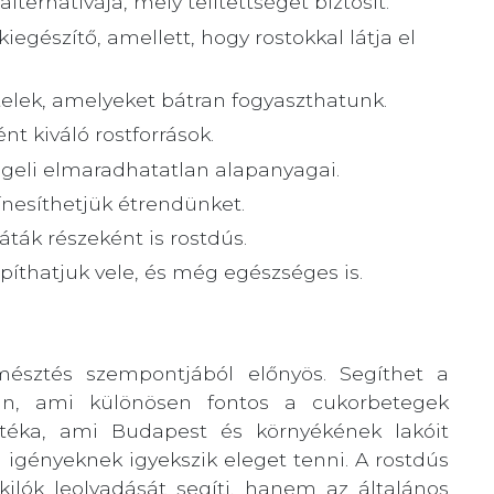
lternatívája, mely telítettséget biztosít.
kiegészítő, amellett, hogy rostokkal látja el
telek, amelyeket bátran fogyaszthatunk.
nt kiváló rostforrások.
ggeli elmaradhatatlan alapanyagai.
ínesíthetjük étrendünket.
ták részeként is rostdús.
píthatjuk vele, és még egészséges is.
sztés szempontjából előnyös. Segíthet a
ban, ami különösen fontos a cukorbetegek
ztéka, ami Budapest és környékének lakóit
igényeknek igyekszik eleget tenni. A rostdús
kilók leolvadását segíti, hanem az általános