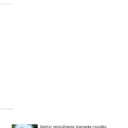
Retúr repülőjegy Kanada csodás