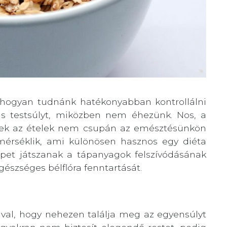
 hogyan tudnánk hatékonyabban kontrollálni
is testsúlyt, miközben nem éhezünk. Nos, a
 Ezek az ételek nem csupán az emésztésünkön
mérséklik, ami különösen hasznos egy diéta
repet játszanak a tápanyagok felszívódásának
szséges bélflóra fenntartását.
ával, hogy nehezen találja meg az egyensúlyt