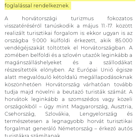
foglalással rendelkeznek.
A horvátországi turizmus fokozatos
visszatéréséről tanúskodik a május 11.-17. között
realizált turisztikai forgalom is: ekkor ugyan is az
országba 9.000 külföldi érkezett, akik 85.000
vendégéjszakát töltöttek el Horvátországban. A
zömében belföldi és a szlovén utazók leginkább a
magánszálláshelyeket és a szállodákat
részesítették előnyben. Az Európai Unió égisze
alatt megvalósuló kétoldalú megállapodásoknak
köszönhetően Horvátország várhatóan tovább
tudja majd növelni a beutazó turisták számát. A
horvátok leginkább a szomszédos vagy közeli
országokból – úgy mint Magyarország, Ausztria,
Csehország, Szlovákia, Lengyelország és
természetesen a legnagyobb horvát turisztikai
forgalmat generáló Németország – érkező autós
turistákra számítanak.