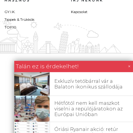
HASZNOS
ÍRJ NEKÜNK
GY.I.K.
Kapcsolat
Tippek & Trükkök
TOP10
Talán ez is érdekelhet!
×
Exkluzív tetőbárral vár a
Balaton ikonikus szállodája
Hétfőtől nem kell maszkot
viselni a repülőjáratokon az
Európai Unióban
Óriási Ryanair akció: retúr
Minden tartalom jogvédett © 2026 Utazómajom.