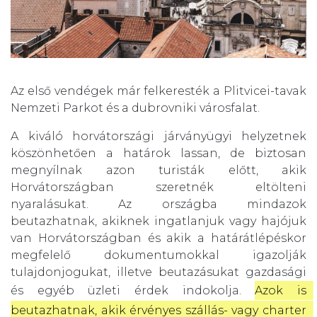
Az első vendégek már felkeresték a Plitvicei-tavak
Nemzeti Parkot és a dubrovniki városfalat.
A kiváló horvátországi járványügyi helyzetnek
köszönhetően a határok lassan, de biztosan
megnyílnak azon turisták előtt, akik
Horvátországban szeretnék eltölteni
nyaralásukat. Az országba mindazok
beutazhatnak, akiknek ingatlanjuk vagy hajójuk
van Horvátországban és akik a határátlépéskor
megfelelő dokumentumokkal igazolják
tulajdonjogukat, illetve beutazásukat gazdasági
és egyéb üzleti érdek indokolja.
Azok is 
beutazhatnak, akik érvényes szállás- vagy charter 