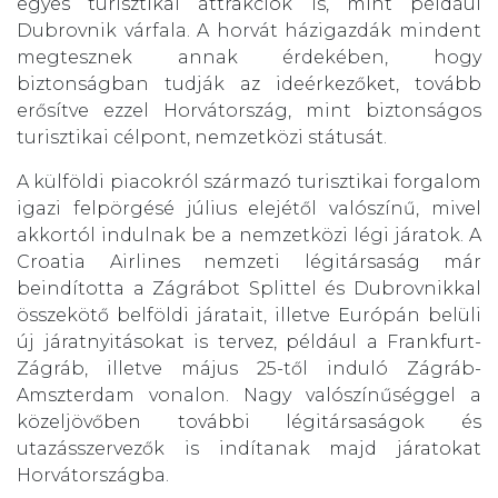
egyes turisztikai attrakciók is, mint például
Dubrovnik várfala. A horvát házigazdák mindent
megtesznek annak érdekében, hogy
biztonságban tudják az ideérkezőket, tovább
erősítve ezzel Horvátország, mint biztonságos
turisztikai célpont, nemzetközi státusát.
A külföldi piacokról származó turisztikai forgalom
igazi felpörgésé július elejétől valószínű, mivel
akkortól indulnak be a nemzetközi légi járatok. A
Croatia Airlines nemzeti légitársaság már
beindította a Zágrábot Splittel és Dubrovnikkal
összekötő belföldi járatait, illetve Európán belüli
új járatnyitásokat is tervez, például a Frankfurt-
Zágráb, illetve május 25-től induló Zágráb-
Amszterdam vonalon. Nagy valószínűséggel a
közeljövőben további légitársaságok és
utazásszervezők is indítanak majd járatokat
Horvátországba.