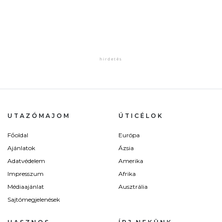
UTAZÓMAJOM
ÚTICÉLOK
Főoldal
Európa
Ajánlatok
Ázsia
Adatvédelem
Amerika
Impresszum
Afrika
Médiaajánlat
Ausztrália
Sajtómegjelenések