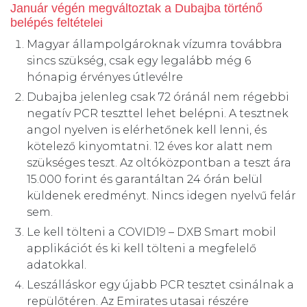
Január végén megváltoztak a Dubajba történő
belépés feltételei
Magyar állampolgároknak vízumra továbbra
sincs szükség, csak egy legalább még 6
hónapig érvényes útlevélre
Dubajba jelenleg csak 72 óránál nem régebbi
negatív PCR teszttel lehet belépni. A tesztnek
angol nyelven is elérhetőnek kell lenni, és
kötelező kinyomtatni. 12 éves kor alatt nem
szükséges teszt. Az oltóközpontban a teszt ára
15.000 forint és garantáltan 24 órán belül
küldenek eredményt. Nincs idegen nyelvű felár
sem.
Le kell tölteni a COVID19 – DXB Smart mobil
applikációt és ki kell tölteni a megfelelő
adatokkal.
Leszálláskor egy újabb PCR tesztet csinálnak a
repülőtéren. Az Emirates utasai részére