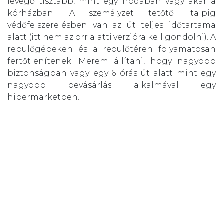
levegő tisztább, mint egy irodában vagy akár a
kórházban. A személyzet tetőtől talpig
védőfelszerelésben van az út teljes időtartama
alatt (itt nem az orr alatti verzióra kell gondolni). A
repülőgépeken és a repülőtéren folyamatosan
fertőtlenítenek. Merem állítani, hogy nagyobb
biztonságban vagy egy 6 órás út alatt mint egy
nagyobb bevásárlás alkalmával egy
hipermarketben.