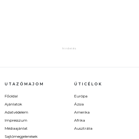
UTAZÓMAJOM
ÚTICÉLOK
Főoldal
Európa
Ajánlatok
Ázsia
Adatvédelem
Amerika
Impresszum
Afrika
Médiaajánlat
Ausztrália
Sajtómegjelenések