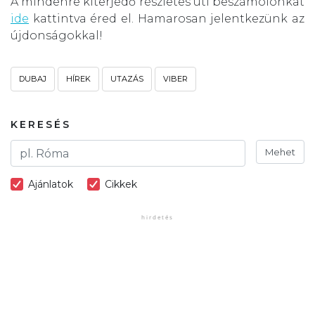
A mindenre kiterjedő részletes úti beszámolónkat
ide
kattintva éred el. Hamarosan jelentkezünk az
újdonságokkal!
DUBAJ
HÍREK
UTAZÁS
VIBER
KERESÉS
Mehet
Ajánlatok
Cikkek