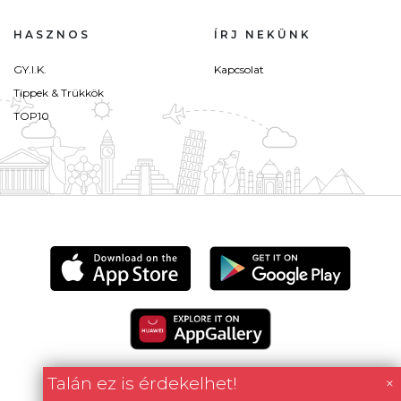
HASZNOS
ÍRJ NEKÜNK
GY.I.K.
Kapcsolat
Tippek & Trükkök
TOP10
Talán ez is érdekelhet!
×