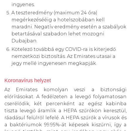
ingyenes.
A teszteredmény (maximum 24 óra)
megérkezésééig a hotelszobában kell
maradni. Negatív eredmény esetén a szabályok
betartásával szabadon lehet mozogni
Dubajban.
Kötelező továbbá egy COVID-ra is kiterjedő
nemzetközi biztosítás. Az Emirates utasai a
jegy mellé ingyenesen megkapják.
Koronavírus helyzet
Az Emirates komolyan veszi a biztonsági
előrírásokat. A fedélzeten a levegő folyamatosan
cserélődik, két percenként az egész kabinba
tiszta levegő áramlik a HEPA szűrőkön keresztül,
ráadásul felülről lefelé. A HEPA szűrők a vírusok és
a baktériumok 99.95%-át képesek kiszűrni, így a