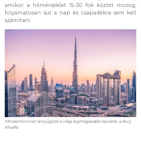
amikor a hőmérséklet 15-30 fok között mozog,
folyamatosan süt a nap és csapadékra sem kell
számítani.
Mindenhonnan lenyűgöző a világ legmagasabb épülete, a Burj
Khalifa