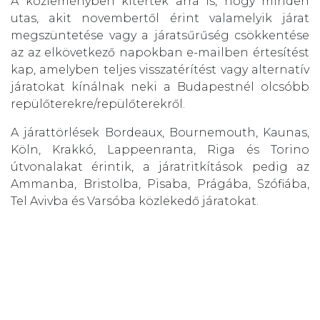
A közleményben kitértek arra is, hogy minden
utas, akit novembertől érint valamelyik járat
megszüntetése vagy a járatsűrűség csökkentése
az az elkövetkező napokban e-mailben értesítést
kap, amelyben teljes visszatérítést vagy alternatív
járatokat kínálnak neki a Budapestnél olcsóbb
repülőterekre/repülőterekről.
A járattörlések Bordeaux, Bournemouth, Kaunas,
Köln, Krakkó, Lappeenranta, Riga és Torino
útvonalakat érintik, a járatritkítások pedig az
Ammanba, Bristolba, Pisaba, Prágába, Szófiába,
Tel Avivba és Varsóba közlekedő járatokat.