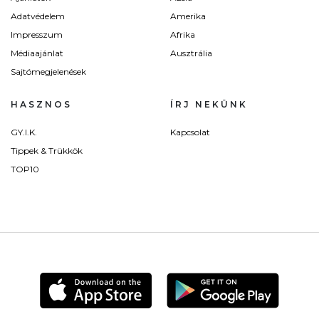
Adatvédelem
Amerika
Impresszum
Afrika
Médiaajánlat
Ausztrália
Sajtómegjelenések
HASZNOS
ÍRJ NEKÜNK
GY.I.K.
Kapcsolat
Tippek & Trükkök
TOP10