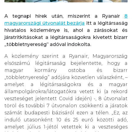
A tegnapi hírek után, miszerint a Ryanair
8
magyarországi útvonalát bezárja
itt a légitársaság
hivatalos közleménye is, ahol a zárásokat és
járatritkításokat a légitársaságokra kivetett bizarr
„többletnyereség” adóval indokolta.
A közlemény szerint a Ryanair, Magyarország
elsőszámú légitársaság bejelentette, hogy a
magyar kormány ostoba és bizarr
„többletnyereség” adójára közvetlen válaszként, –
amelyet a légitársaságokra és a magyar
állampolgárokra/látogatókra vetett ki (a rekord
veszteséget jelentett Covid idején) -, 8 útvonalat
töröl és további 7 útvonalon csökkenti a járatok
számát budapesti bázisáról ezen a télen. „Ez, az
induló utasonként 10 és 25 euró közötti adó,
amelyet július 1-jétől vetettek ki a veszteséges