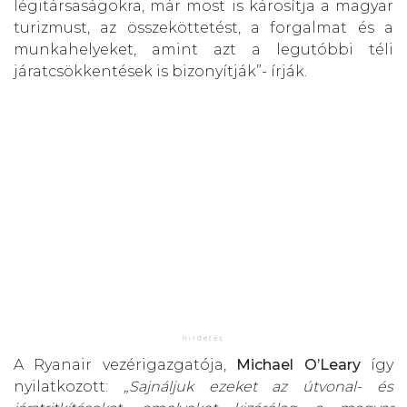
légitársaságokra, már most is károsítja a magyar
turizmust, az összeköttetést, a forgalmat és a
munkahelyeket, amint azt a legutóbbi téli
járatcsökkentések is bizonyítják”- írják.
A Ryanair vezérigazgatója,
Michael O’Leary
így
nyilatkozott:
„Sajnáljuk ezeket az útvonal- és