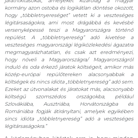
járatritkításokat, amelyeket kizárólag a magyar
kormány azon ostoba és logikátlan döntése okozott,
hogy „többletnyereséget” vetett ki a veszteséges
légitársaságokra, ami most drágábbá és kevésbé
versenyképessé teszi a Magyarországra történő
repülést. A „többletnyereség” adó kivetése a
veszteséges magyarországi légiközlekedési ágazatra
megmagyarázhatatlan, és csak azt eredményezi,
hogy növeli a Magyarországra/ Magyarországról
induló és oda érkező járatok költségeit, amikor más
közép-európai repülőtereken alacsonyabbak a
költségek és nincs idióta „többletnyereség” adó sem.
Ezeket az útvonalakat és járatokat más, alacsonyabb
költségű szomszédos országokba, például
Szlovákiába, Ausztriába, Horvátországba és
Romániába fogják átirányítani, amelyek egyikében
sincs idióta „többletnyereség” adó a veszteséges
légitársaságokra.”