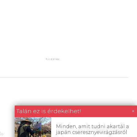
Talán ez is érdekelhet!
×
Minden, amit tudni akartál a
japán cseresznyevirágzásról