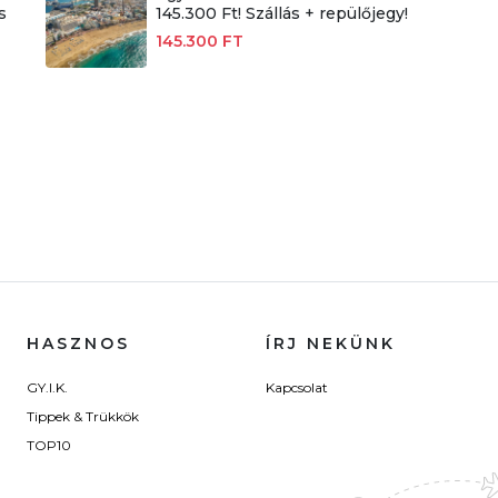
s
145.300 Ft! Szállás + repülőjegy!
145.300 FT
HASZNOS
ÍRJ NEKÜNK
GY.I.K.
Kapcsolat
Tippek & Trükkök
TOP10