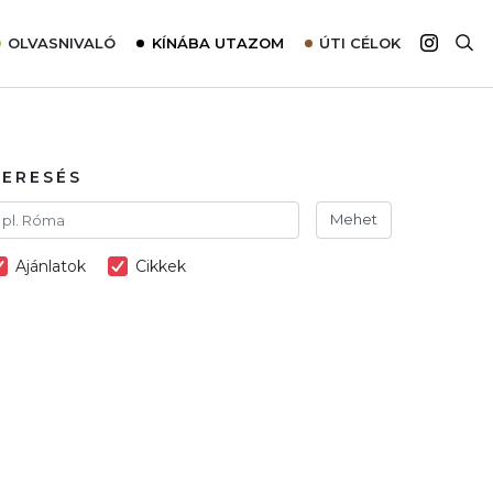
OLVASNIVALÓ
KÍNÁBA UTAZOM
ÚTI CÉLOK
Top 10 látnivalók térképpel
Európa
Tudnivalók az ajánlatok lefoglalásához
Ázsia
Tippek & Trükkök
Amerika
KERESÉS
Utazómajom – CitySIM kártya a világutazóknak
Afrika
Mehet
Interjú
Ausztrália
Ajánlatok
Cikkek
Élménybeszámolók
Szállodalátogatás
Sajtómegjelenések