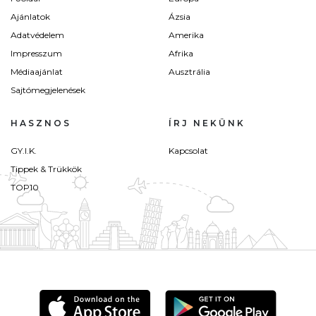
Ajánlatok
Ázsia
Adatvédelem
Amerika
Impresszum
Afrika
Médiaajánlat
Ausztrália
Sajtómegjelenések
HASZNOS
ÍRJ NEKÜNK
GY.I.K.
Kapcsolat
Tippek & Trükkök
TOP10