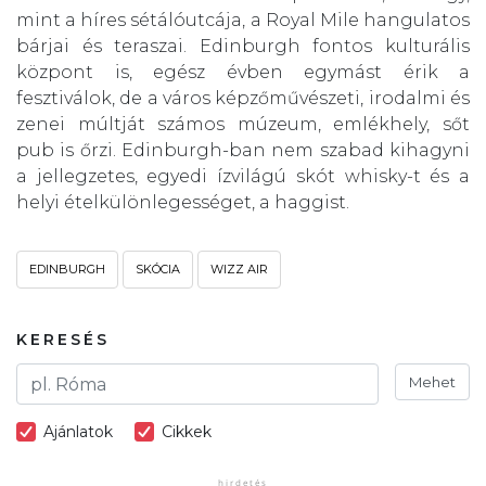
mint a híres sétálóutcája, a Royal Mile hangulatos
bárjai és teraszai. Edinburgh fontos kulturális
központ is, egész évben egymást érik a
fesztiválok, de a város képzőművészeti, irodalmi és
zenei múltját számos múzeum, emlékhely, sőt
pub is őrzi. Edinburgh-ban nem szabad kihagyni
a jellegzetes, egyedi ízvilágú skót whisky-t és a
helyi ételkülönlegességet, a haggist.
EDINBURGH
SKÓCIA
WIZZ AIR
KERESÉS
Mehet
Ajánlatok
Cikkek