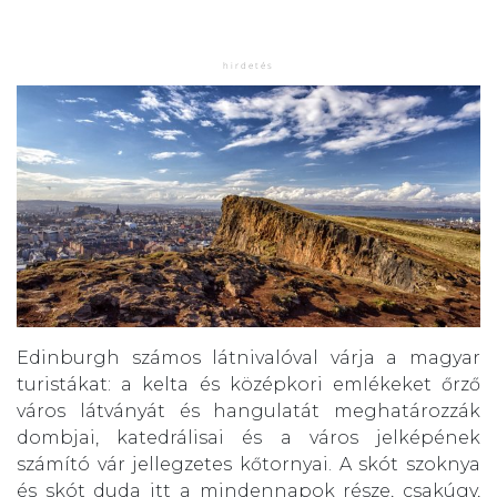
Edinburgh számos látnivalóval várja a magyar
turistákat: a kelta és középkori emlékeket őrző
város látványát és hangulatát meghatározzák
dombjai, katedrálisai és a város jelképének
számító vár jellegzetes kőtornyai. A skót szoknya
és skót duda itt a mindennapok része, csakúgy,