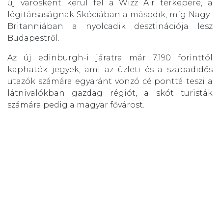
új városként kerül fel a Wizz Air térképére, a
légitársaságnak Skóciában a második, míg Nagy-
Britanniában a nyolcadik desztinációja lesz
Budapestről.
Az új edinburgh-i járatra már 7.190 forinttól
kaphatók jegyek, ami az üzleti és a szabadidős
utazók számára egyaránt vonzó célponttá teszi a
látnivalókban gazdag régiót, a skót turisták
számára pedig a magyar fővárost.