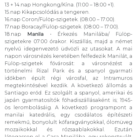
13 + 14.nap
Hongkong/Kína. (11:00 – 18:00 +1).
15.nap
Kikapcsolódás a tengeren.
16.nap
Coron/Fülöp-szigetek. (08:00 – 17:00).
17.nap
Boracay/Fülöp-szigetek. (08:00 – 17:00).
18.nap
Manila
• Érkezés Manilába/ Fülöp-
szigetekre 07:00 órakor. Kiszállás, majd a német
nyelvű idegenvezető üdvözli az utasokat. A mai
napon városnézés keretében felfedezik Manilát, a
Fülöp-szigetek fővárosát: a városnézést a
történelmi Rizal Park és a spanyol gyarmati
időkben épült régi városfal, az Intramuros
megtekintésével kezdik. A következő állomás a
Santiago erőd. Ez szolgált a spanyol, amerikai és
japán gyarmatosítók főhadiszállásaként is; 1945-
ös lerombolásáig. A következő programpont a
manilai katedrális, egy csodálatos építészeti
remekmű, bonyolult kőfaragványokkal, ólomüveg
mozaikokkal és rózsaablakokkal. Ezután
látogasson el a Casa Manilába, egy rekonstruált,