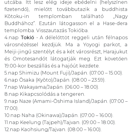
utcába. Itt lesz elég ideje ebédelni (helyszínen
fizetendő), mielőtt továbbutazik a buddhista
Kōtoku-in templomban található „Nagy
Buddhához”. Ezután látogasson el a Hase-dera
templomba. Visszautazás Tokióba.
4.nap
Tokió
• A délelőttöt reggeli után félnapos
városnézéssel kezdjük. Ma a Yoyogi parkot, a
Meiji-jingū szentélyt és a két városrészt, Harajukut
és Omotesandót látogatják meg. Ezt követően
19:00-kor beszállás és a hajóút kezdete.
5.nap
Shimizu
(Mount Fuji)/Japán. (07:00 – 15:00).
6.nap
Ōsaka (Kyōto)/Japán. (08:00 – 23:59).
7.nap
Wakayama/Japán. (06:00 – 18:00).
8.nap
Kikapcsolódás a tengeren.
9.nap
Naze (Amami-Ōshima Island)/Japán. (07:00 –
17:00).
10.nap
Naha (Okinawa)/Japán. (07:00 – 16:00).
11.nap
Keelung (Tajpeh)/Tajvan. (09:00 – 18:00).
12.nap
Kaohsiung/Tajvan. (08:00 – 16:00).