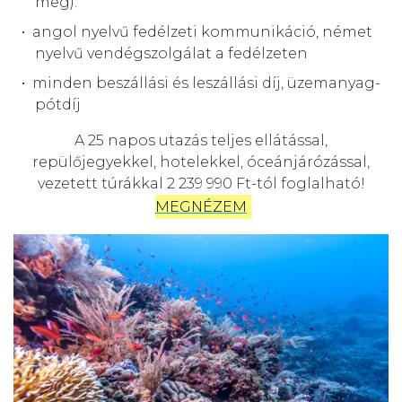
meg).
angol nyelvű fedélzeti kommunikáció, német
nyelvű vendégszolgálat a fedélzeten
minden beszállási és leszállási díj, üzemanyag-
pótdíj
A 25 napos utazás teljes ellátással,
repülőjegyekkel, hotelekkel, óceánjárózással,
vezetett túrákkal 2 239 990 Ft-tól foglalható!
MEGNÉZEM