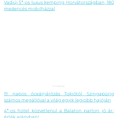
Vadiúj 5*-os luxus kemping Horvátországban, 180
medencés mobilházzal
19 napos óceánjárózás Tokiótól Szingapúrig
számos megállóval a világ egyik legjobb hajóján
4*-os hotel közvetlenül a Balaton parton jó ár-
érték arányban!