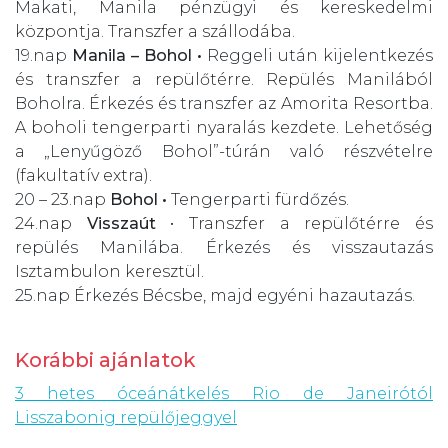
Makati, Manila pénzügyi és kereskedelmi
központja. Transzfer a szállodába.
19.nap
Manila – Bohol •
Reggeli után kijelentkezés
és transzfer a repülőtérre. Repülés Manilából
Boholra. Érkezés és transzfer az Amorita Resortba.
A boholi tengerparti nyaralás kezdete. Lehetőség
a „Lenyűgöző Bohol”-túrán való részvételre
(fakultatív extra).
20 – 23.nap
Bohol •
Tengerparti fürdőzés.
24.nap
Visszaút
•
Transzfer a repülőtérre és
repülés Manilába. Érkezés és visszautazás
Isztambulon keresztül.
25.nap
Érkezés Bécsbe, majd egyéni hazautazás.
Korábbi ajánlatok
3 hetes óceánátkelés Rio de Janeirótól
Lisszabonig repülőjeggyel