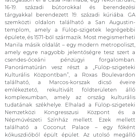
16-19. századi bútorokkal és berendezési
tárgyakkal berendezett 19. századi kúriába. GA
szemközti oldalon található a San Augustin-
templom, amely a Fülöp-szigetek legrégebbi
épülete, és 1571-ből származik. Most megismerheti
Manila másik oldalát – egy modern metropoliszt,
amely egyre nagyobb jelentőségre tesz szert a
csendes-óceáni pénzügyi forgalomban.
Panorámatúrán vesz részt a „Fülöp-szigeteki
Kulturális Központban”, a Roxas Boulevardon
található, a Marcos-korszak dicső éveire
emlékeztető, rekultivált földterületen álló
komplexumban, amely az ország kulturális
tudatának székhelye. Elhalad a Fülöp-szigeteki
Nemzetközi Kongresszusi Központ és a
Népművészeti Színház mellett. Ezek mellett
található a Coconut Palace – egy főként
kókuszdióból épült épület. Az utolsó megálló