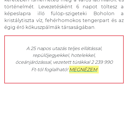
történelmét. Levezetésként 6 napot töltesz a
képeslapra illő fülöp-szigeteki Boholon a
kristálytiszta víz, fehérhomokos tengerpart és az
égig érő kókuszpálmák társaságában.
A 25 napos utazás teljes ellátással,
repülőjegyekkel, hotelekkel,
óceánjárózással, vezetett túrákkal 2 239 990
Ft-tól foglalható!
MEGNÉZEM