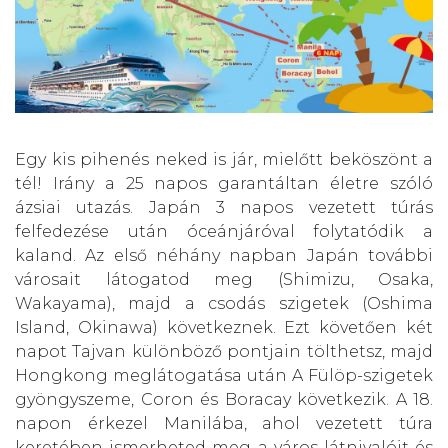
Egy kis pihenés neked is jár, mielőtt beköszönt a
tél! Irány a 25 napos garantáltan életre szóló
ázsiai utazás. Japán 3 napos vezetett túrás
felfedezése után óceánjáróval folytatódik a
kaland. Az első néhány napban Japán további
városait látogatod meg (Shimizu, Osaka,
Wakayama), majd a csodás szigetek (Oshima
Island, Okinawa) következnek. Ezt követően két
napot Tajvan különböző pontjain tölthetsz, majd
Hongkong meglátogatása után A Fülöp-szigetek
gyöngyszeme, Coron és Boracay következik. A 18.
napon érkezel Manilába, ahol vezetett túra
keretében ismerheted meg a város látnivalóit és