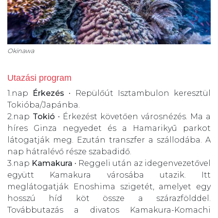
Okinawa
Utazási program
1.nap
Érkezés
• Repülőút Isztambulon keresztül
Tokióba/Japánba.
2.nap
Tokió
• Érkezést követően városnézés. Ma a
híres Ginza negyedet és a Hamarikyū parkot
látogatják meg. Ezután transzfer a szállodába. A
nap hátralévő része szabadidő.
3.nap
Kamakura
• Reggeli után az idegenvezetővel
együtt Kamakura városába utazik. Itt
meglátogatják Enoshima szigetét, amelyet egy
hosszú híd köt össze a szárazfölddel.
Továbbutazás a divatos Kamakura-Komachi