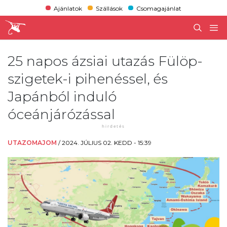
Ajánlatok
Szállások
Csomagajánlat
25 napos ázsiai utazás Fülöp-
szigetek-i pihenéssel, és
Japánból induló
óceánjárózással
UTAZOMAJOM
/
2024. JÚLIUS 02. KEDD - 15:39