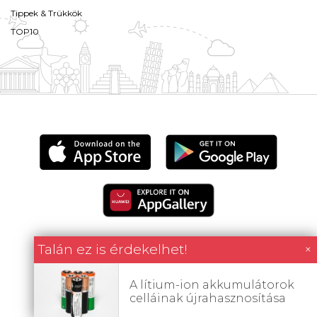
Tippek & Trükkök
TOP10
Talán ez is érdekelhet!
×
Minden tartalom jogvédett © 2026 Utazómajom.
A lítium-ion akkumulátorok
celláinak újrahasznosítása