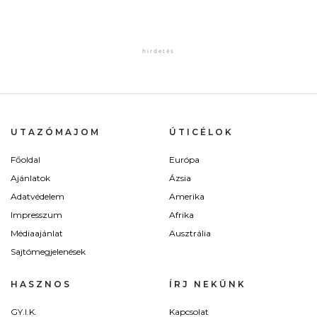
UTAZÓMAJOM
ÚTICÉLOK
Főoldal
Európa
Ajánlatok
Ázsia
Adatvédelem
Amerika
Impresszum
Afrika
Médiaajánlat
Ausztrália
Sajtómegjelenések
HASZNOS
ÍRJ NEKÜNK
GY.I.K.
Kapcsolat