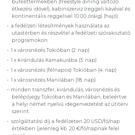
büfééttermekben (freestyle dining változó
étkezési idővel), kabinszerviz (reggeli kávéval és
kontinentális reggelivel 10:00 óráig) (hajó).
a fedélzeti létesítmények használata az
utastérben és részvétel a fedélzeti szórakoztató
programokon.
1 x városnézés Tokióban (2. nap)
1 x kirándulás Kamakurába (3. nap)
1 x városnézés (félnapos) Tokióban (4. nap)
1 x városnézés Manilában (18. nap)
minden transzfer, kirándulás, városnézés és
belépőjegy Tokióban és Manilában, beleértve
a helyi német nyelvű idegenvezetést az útiterv
szerint.
szolgáltatási díj a fedélzeten 20 USD/fő/nap
értékben (jelenleg kb. 20 €/fő/napnak felel