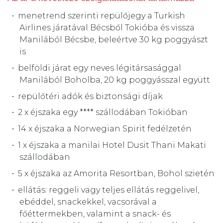
menetrend szerinti repülőjegy a Turkish
Airlines járatával Bécsből Tokióba és vissza
Manilából Bécsbe, beleértve 30 kg poggyászt
is
belföldi járat egy neves légitársasággal
Manilából Boholba, 20 kg poggyásszal együtt
repülőtéri adók és biztonsági díjak
2 x éjszaka egy **** szállodában Tokióban
14 x éjszaka a Norwegian Spirit fedélzetén
1 x éjszaka a manilai Hotel Dusit Thani Makati
szállodában
5 x éjszaka az Amorita Resortban, Bohol szietén
ellátás: reggeli vagy teljes ellátás reggelivel,
ebéddel, snackekkel, vacsorával a
főéttermekben, valamint a snack- és