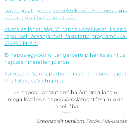
Gazdagok figyelem, ez nektek szól: 19 napos luxus
dél-amerikai hajós körutazás!
Kivételes lehetőség: 13 napos Közel-Keleti kaland
repülővel, óceánjáróval, fakultatív programokkal
679.990 Ft-ért!
15 napos egyiptomi tengerparti pihenés és nílusi
hajózás hihetetlen jó áron!
Szilveszter Szingapúrban, majd 11 napos hajóút
Thaiföldre és Vietnamba
24 napos Transzatlanti hajóút Brazíliába 8
megállóval és 4 napos városlátogatással Rio de
Janeiróba
Szponzorált tartalom. Fotók: Aldi-utazás