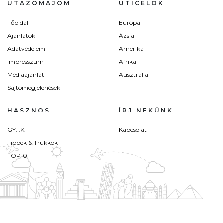
UTAZÓMAJOM
ÚTICÉLOK
Főoldal
Európa
Ajánlatok
Ázsia
Adatvédelem
Amerika
Impresszum
Afrika
Médiaajánlat
Ausztrália
Sajtómegjelenések
HASZNOS
ÍRJ NEKÜNK
GY.I.K.
Kapcsolat
Tippek & Trükkök
TOP10