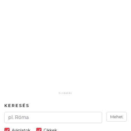
KERESÉS
Mehet
Ajánlatok
Cikkek