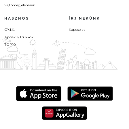
Sajtómegjelenések
HASZNOS
ÍRJ NEKÜNK
GY.I.K.
Kapcsolat
Tippek & Trükkök
TOP10