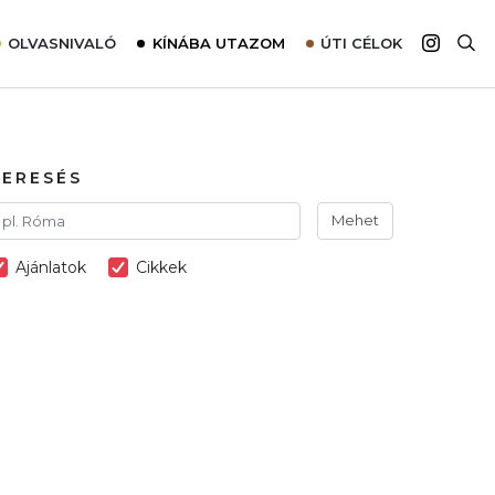
OLVASNIVALÓ
KÍNÁBA UTAZOM
ÚTI CÉLOK
Top 10 látnivalók térképpel
Európa
Tudnivalók az ajánlatok lefoglalásához
Ázsia
Tippek & Trükkök
Amerika
KERESÉS
Utazómajom – CitySIM kártya a világutazóknak
Afrika
Mehet
Interjú
Ausztrália
Ajánlatok
Cikkek
Élménybeszámolók
Szállodalátogatás
Sajtómegjelenések