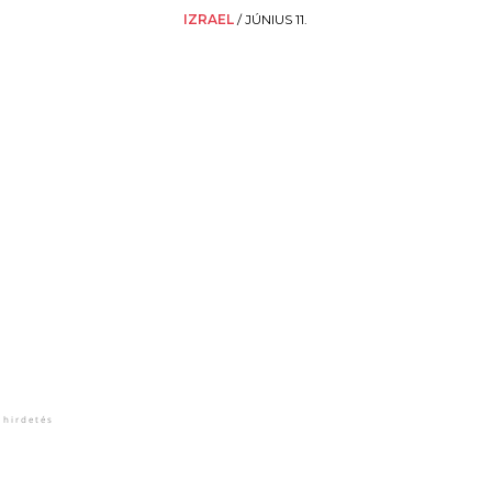
IZRAEL
/
JÚNIUS 11.