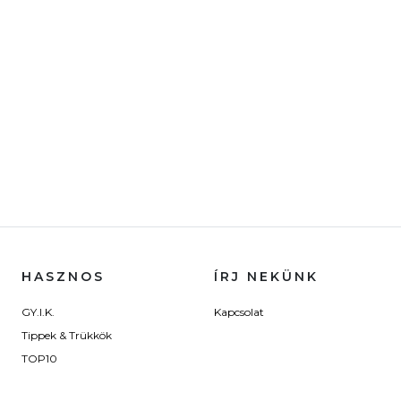
HASZNOS
ÍRJ NEKÜNK
GY.I.K.
Kapcsolat
Tippek & Trükkök
TOP10