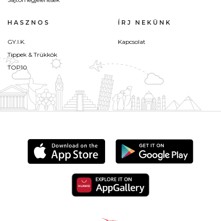
HASZNOS
ÍRJ NEKÜNK
GY.I.K.
Kapcsolat
Tippek & Trükkök
TOP10