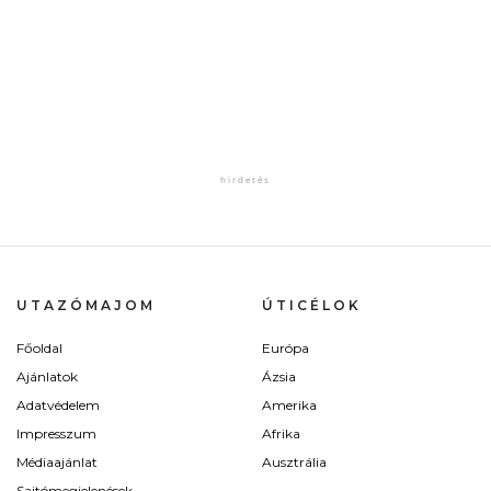
UTAZÓMAJOM
ÚTICÉLOK
Főoldal
Európa
Ajánlatok
Ázsia
Adatvédelem
Amerika
Impresszum
Afrika
Médiaajánlat
Ausztrália
Sajtómegjelenések